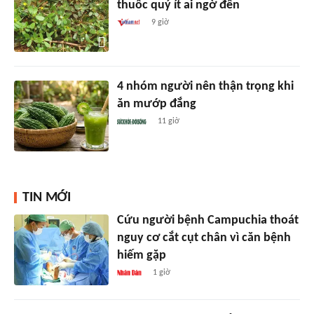
thuốc quý ít ai ngờ đến
9 giờ
4 nhóm người nên thận trọng khi
ăn mướp đắng
11 giờ
TIN MỚI
Cứu người bệnh Campuchia thoát
nguy cơ cắt cụt chân vì căn bệnh
hiếm gặp
1 giờ