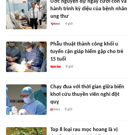
Ước nguyện dự ngày cưới con và
hành trình kỳ diệu của bệnh nhân
ung thư
4 giờ
Phẫu thuật thành công khối u
tuyến cận giáp hiếm gặp cho trẻ
15 tuổi
8 giờ
Chạy đua với thời gian giữa biển
khơi cứu thuyền viên nghi đột
quỵ
8 giờ
Top 8 loại rau mọc hoang là vị