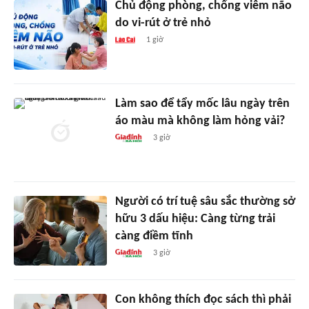
Chủ động phòng, chống viêm não
do vi-rút ở trẻ nhỏ
1 giờ
Làm sao để tẩy mốc lâu ngày trên
áo màu mà không làm hỏng vải?
3 giờ
Người có trí tuệ sâu sắc thường sở
hữu 3 dấu hiệu: Càng từng trải
càng điềm tĩnh
3 giờ
Con không thích đọc sách thì phải