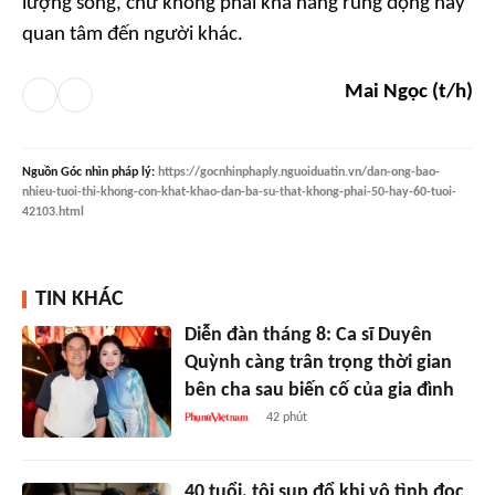
lượng sống, chứ không phải khả năng rung động hay
quan tâm đến người khác.
Mai Ngọc (t/h)
Nguồn
Góc nhìn pháp lý
:
https://gocnhinphaply.nguoiduatin.vn/dan-ong-bao-
nhieu-tuoi-thi-khong-con-khat-khao-dan-ba-su-that-khong-phai-50-hay-60-tuoi-
42103.html
TIN KHÁC
Diễn đàn tháng 8: Ca sĩ Duyên
Quỳnh càng trân trọng thời gian
bên cha sau biến cố của gia đình
42 phút
40 tuổi, tôi sụp đổ khi vô tình đọc