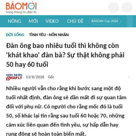
NÓNG
MỚI
VIDEO
CHỦ ĐỀ
#ASEAN Cup 2026
#Trí tuệ nhân tạo
#Mỹ - Iran
#Khám phá Việt Nam
ĐỜI SỐNG
TÌNH YÊU - HÔN NHÂN
#Khám phá thế giới
Đàn ông bao nhiêu tuổi thì không còn
'khát khao' đàn bà? Sự thật không phải
50 hay 60 tuổi
13/6/2026
Gốc
Nhiều người vẫn cho rằng khi bước sang một độ
tuổi nhất định, đàn ông sẽ dần mất đi sự quan tâm
đối với phụ nữ. Có người cho rằng mốc đó là tuổi
50, số khác lại tin rằng sau tuổi 60 hoặc 70, những
cảm xúc liên quan đến tình yêu, sự hấp dẫn hay
rung động sẽ hoàn toàn biến mất.