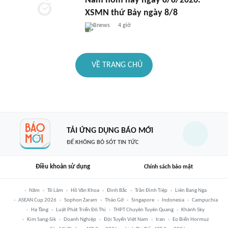
Nam hôm nay ngày 8/8/2026.
XSMN thứ Bảy ngày 8/8
Bnews
4 giờ
VỀ TRANG CHỦ
TẢI ỨNG DỤNG BÁO MỚI
ĐỂ KHÔNG BỎ SÓT TIN TỨC
Điều khoản sử dụng
Chính sách bảo mật
Năm
Tô Lâm
Hồ Văn Khoa
Đình Bắc
Trần Đình Tiệp
Liên Bang Nga
ASEAN Cup 2026
Sophon Zaram
Tháo Gỡ
Singapore
Indonesia
Campuchia
Hạ Tầng
Luật Phát Triển Đô Thị
THPT Chuyên Tuyên Quang
Khánh Sky
Kim Sang-Sik
Doanh Nghiệp
Đội Tuyển Việt Nam
Iran
Eo Biển Hormuz