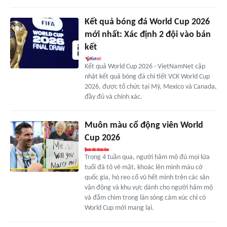
Kết quả bóng đá World Cup 2026
mới nhất: Xác định 2 đội vào bán
kết
Kết quả World Cup 2026 - VietNamNet cập
nhật kết quả bóng đá chi tiết VCK World Cup
2026, được tổ chức tại Mỹ, Mexico và Canada,
đầy đủ và chính xác.
Muôn màu cổ động viên World
Cup 2026
Trong 4 tuần qua, người hâm mộ đủ mọi lứa
tuổi đã tô vẽ mặt, khoác lên mình màu cờ
quốc gia, hò reo cổ vũ hết mình trên các sân
vận động và khu vực dành cho người hâm mộ
và đắm chìm trong làn sóng cảm xúc chỉ có
World Cup mới mang lại.