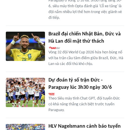
Paraguay ở vòng 1/16 lúc 3h30 rạng sáng 30-
6, siêu máy tính Opta đánh giá 'Cỗ xe tăng' là
đội nắm nhiều lợi thế hơn trong việc giành vé
đi tiếp.
Brazil đại chiến Nhật Bản, Đức và
Hà Lan đối mặt thử thách
Vòng 32 đội World Cup 2026 hứa hẹn bùng nổ
với ba trận cầu tâm điểm giữa Brazil, Đức, Hà
Lan và các đối thủ khó chịu.
Dự đoán tỷ số trận Đức -
Paraguay lúc 3h30 ngày 30/6
Theo Siêu máy tính Chat GPT, đội tuyển Đức
có khả năng thắng cách biệt trước tuyển
Paraguay.
HLV Nagelsmann cảnh báo tuyển