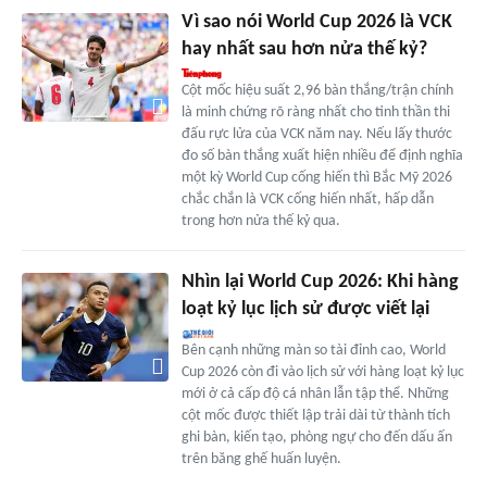
Vì sao nói World Cup 2026 là VCK
hay nhất sau hơn nửa thế kỷ?
Cột mốc hiệu suất 2,96 bàn thắng/trận chính
là minh chứng rõ ràng nhất cho tinh thần thi
đấu rực lửa của VCK năm nay. Nếu lấy thước
đo số bàn thắng xuất hiện nhiều để định nghĩa
một kỳ World Cup cống hiến thì Bắc Mỹ 2026
chắc chắn là VCK cống hiến nhất, hấp dẫn
trong hơn nửa thế kỷ qua.
Nhìn lại World Cup 2026: Khi hàng
loạt kỷ lục lịch sử được viết lại
Bên cạnh những màn so tài đỉnh cao, World
Cup 2026 còn đi vào lịch sử với hàng loạt kỷ lục
mới ở cả cấp độ cá nhân lẫn tập thể. Những
cột mốc được thiết lập trải dài từ thành tích
ghi bàn, kiến tạo, phòng ngự cho đến dấu ấn
trên băng ghế huấn luyện.