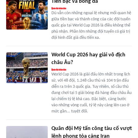
Tiền bạc và bóng đá
Dù vẫn còn những ngoại lệ nhưng mối quan hệ
giữa tiền bạc và thành công của các đội tuyển
quốc gia tại World Cup 2026 là điều không thể
phủ nhận. Phần lớn những đội tuyển có giá trị
đội hình đắt giá đều tiến xa.
World Cup 2026 hay giải vô địch
châu Âu?
World Cup 2026 là giải đấu lớn nhất trong lịch
sử, với 48 đội, 1.248 cầu thủ và 104 trận đấu
diễn ra trên 3 quốc gia. Tuy nhiên, số cầu thủ
đang chơi tại 5 giải bóng đá hàng đầu châu Âu
lại chiếm tỷ lệ khá cao. Đặc biệt, càng bước
vào những vòng cuối, tỷ lệ này càng lên cao ở
mức gần... tuyệt đối.
Quân đội Mỹ tấn công tàu cố vượt
lệnh phong tỏa cảng Iran