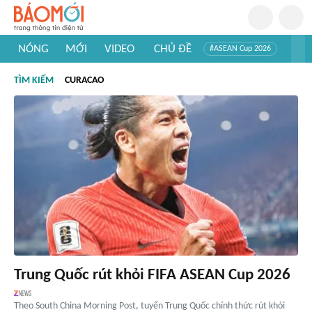
NÓNG
MỚI
VIDEO
CHỦ ĐỀ
#ASEAN Cup 2026
#Trí tuệ nhân tạo
#Mỹ - Iran
#Khám phá Việt Nam
TÌM KIẾM
CURACAO
#Khám phá thế giới
Trung Quốc rút khỏi FIFA ASEAN Cup 2026
Theo South China Morning Post, tuyển Trung Quốc chính thức rút khỏi