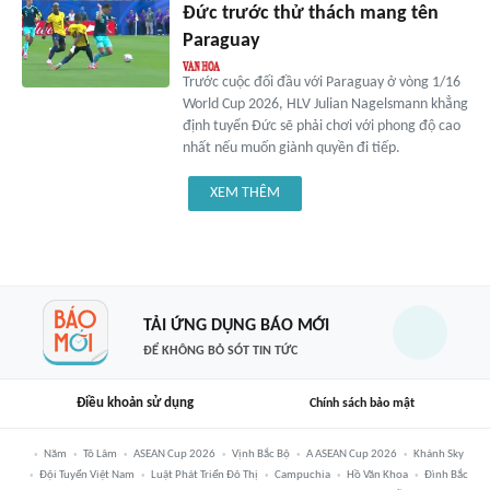
Đức trước thử thách mang tên
Paraguay
Trước cuộc đối đầu với Paraguay ở vòng 1/16
World Cup 2026, HLV Julian Nagelsmann khẳng
định tuyển Đức sẽ phải chơi với phong độ cao
nhất nếu muốn giành quyền đi tiếp.
XEM THÊM
TẢI ỨNG DỤNG BÁO MỚI
ĐỂ KHÔNG BỎ SÓT TIN TỨC
Điều khoản sử dụng
Chính sách bảo mật
Năm
Tô Lâm
ASEAN Cup 2026
Vịnh Bắc Bộ
A ASEAN Cup 2026
Khánh Sky
Đội Tuyển Việt Nam
Luật Phát Triển Đô Thị
Campuchia
Hồ Văn Khoa
Đình Bắc