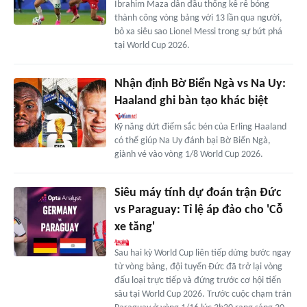
Ibrahim Maza dẫn đầu thống kê rê bóng
thành công vòng bảng với 13 lần qua người,
bỏ xa siêu sao Lionel Messi trong sự bứt phá
tại World Cup 2026.
Nhận định Bờ Biển Ngà vs Na Uy:
Haaland ghi bàn tạo khác biệt
Kỹ năng dứt điểm sắc bén của Erling Haaland
có thể giúp Na Uy đánh bại Bờ Biển Ngà,
giành vé vào vòng 1/8 World Cup 2026.
Siêu máy tính dự đoán trận Đức
vs Paraguay: Tỉ lệ áp đảo cho 'Cỗ
xe tăng'
Sau hai kỳ World Cup liên tiếp dừng bước ngay
từ vòng bảng, đội tuyển Đức đã trở lại vòng
đấu loại trực tiếp và đứng trước cơ hội tiến
sâu tại World Cup 2026. Trước cuộc chạm trán