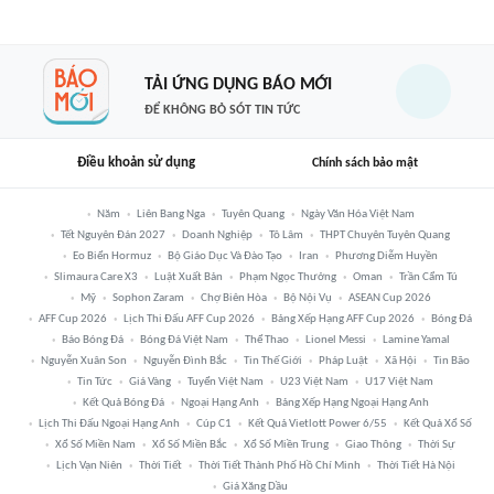
TẢI ỨNG DỤNG BÁO MỚI
ĐỂ KHÔNG BỎ SÓT TIN TỨC
Điều khoản sử dụng
Chính sách bảo mật
Năm
Liên Bang Nga
Tuyên Quang
Ngày Văn Hóa Việt Nam
Tết Nguyên Đán 2027
Doanh Nghiệp
Tô Lâm
THPT Chuyên Tuyên Quang
Eo Biển Hormuz
Bộ Giáo Dục Và Đào Tạo
Iran
Phương Diễm Huyền
Slimaura Care X3
Luật Xuất Bản
Phạm Ngọc Thưởng
Oman
Trần Cẩm Tú
Mỹ
Sophon Zaram
Chợ Biên Hòa
Bộ Nội Vụ
ASEAN Cup 2026
AFF Cup 2026
Lịch Thi Đấu AFF Cup 2026
Bảng Xếp Hạng AFF Cup 2026
Bóng Đá
Báo Bóng Đá
Bóng Đá Việt Nam
Thể Thao
Lionel Messi
Lamine Yamal
Nguyễn Xuân Son
Nguyễn Đình Bắc
Tin Thế Giới
Pháp Luật
Xã Hội
Tin Bão
Tin Tức
Giá Vàng
Tuyển Việt Nam
U23 Việt Nam
U17 Việt Nam
Kết Quả Bóng Đá
Ngoại Hạng Anh
Bảng Xếp Hạng Ngoại Hạng Anh
Lịch Thi Đấu Ngoại Hạng Anh
Cúp C1
Kết Quả Vietlott Power 6/55
Kết Quả Xổ Số
Xổ Số Miền Nam
Xổ Số Miền Bắc
Xổ Số Miền Trung
Giao Thông
Thời Sự
Lịch Vạn Niên
Thời Tiết
Thời Tiết Thành Phố Hồ Chí Minh
Thời Tiết Hà Nội
Giá Xăng Dầu