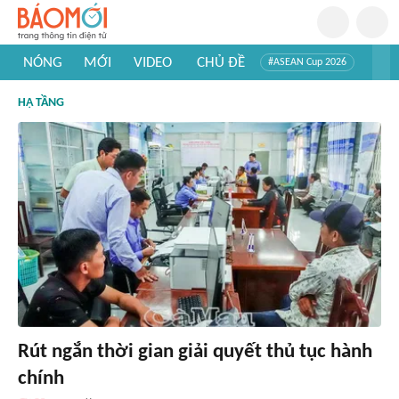
NÓNG
MỚI
VIDEO
CHỦ ĐỀ
#ASEAN Cup 2026
#Trí tuệ nhân tạo
#Mỹ - Iran
#Khám phá Việt Nam
HẠ TẦNG
#Khám phá thế giới
Rút ngắn thời gian giải quyết thủ tục hành
chính