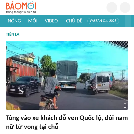
NÓNG
MỚI
VIDEO
CHỦ ĐỀ
#ASEAN Cup 2026
#Trí tuệ nhân tạo
#Mỹ - Iran
#Khám phá Việt Nam
TIÊN LA
#Khám phá thế giới
Tông vào xe khách đỗ ven Quốc lộ, đôi nam
nữ tử vong tại chỗ