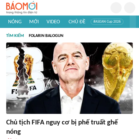
NÓNG
MỚI
VIDEO
CHỦ ĐỀ
#ASEAN Cup 2026
#Tuyển sinh đại học 2026
#Trí tuệ nhân tạo
#Mỹ - Iran
TÌM KIẾM
FOLARIN BALOGUN
#Khám phá Việt Nam
#Khám phá thế giới
Chủ tịch FIFA nguy cơ bị phế truất ghế
nóng