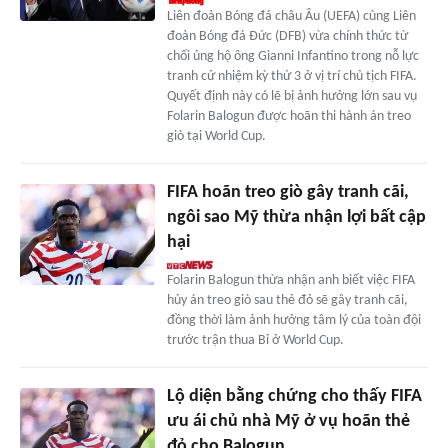
Liên đoàn Bóng đá châu Âu (UEFA) cùng Liên
đoàn Bóng đá Đức (DFB) vừa chính thức từ
chối ủng hộ ông Gianni Infantino trong nỗ lực
tranh cử nhiệm kỳ thứ 3 ở vị trí chủ tịch FIFA.
Quyết định này có lẽ bị ảnh hưởng lớn sau vụ
Folarin Balogun được hoãn thi hành án treo
giò tại World Cup.
FIFA hoãn treo giò gây tranh cãi,
ngôi sao Mỹ thừa nhận lợi bất cập
hại
Folarin Balogun thừa nhận anh biết việc FIFA
hủy án treo giò sau thẻ đỏ sẽ gây tranh cãi,
đồng thời làm ảnh hưởng tâm lý của toàn đội
trước trận thua Bỉ ở World Cup.
Lộ diện bằng chứng cho thấy FIFA
ưu ái chủ nhà Mỹ ở vụ hoãn thẻ
đỏ cho Balogun