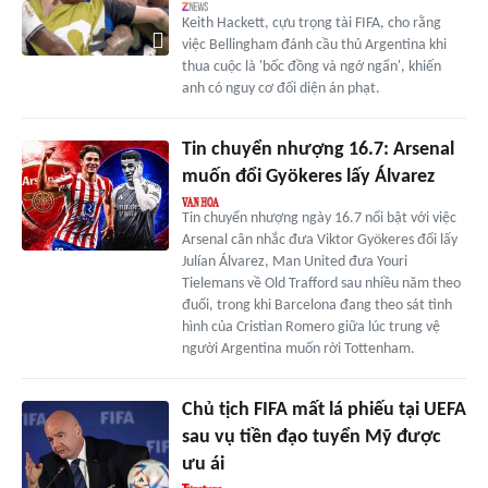
Keith Hackett, cựu trọng tài FIFA, cho rằng
việc Bellingham đánh cầu thủ Argentina khi
thua cuộc là 'bốc đồng và ngớ ngẩn', khiến
anh có nguy cơ đối diện án phạt.
Tin chuyển nhượng 16.7: Arsenal
muốn đổi Gyökeres lấy Álvarez
Tin chuyển nhượng ngày 16.7 nổi bật với việc
Arsenal cân nhắc đưa Viktor Gyökeres đổi lấy
Julían Álvarez, Man United đưa Youri
Tielemans về Old Trafford sau nhiều năm theo
đuổi, trong khi Barcelona đang theo sát tình
hình của Cristian Romero giữa lúc trung vệ
người Argentina muốn rời Tottenham.
Chủ tịch FIFA mất lá phiếu tại UEFA
sau vụ tiền đạo tuyển Mỹ được
ưu ái