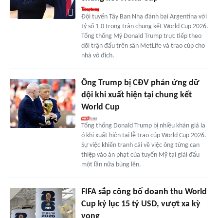
Đội tuyển Tây Ban Nha đánh bại Argentina với
tỷ số 1-0 trong trận chung kết World Cup 2026.
Tổng thống Mỹ Donald Trump trực tiếp theo
dõi trận đấu trên sân MetLife và trao cúp cho
nhà vô địch.
Ông Trump bị CĐV phản ứng dữ
dội khi xuất hiện tại chung kết
World Cup
Tổng thống Donald Trump bị nhiều khán giả la
ó khi xuất hiện tại lễ trao cúp World Cup 2026.
Sự việc khiến tranh cãi về việc ông từng can
thiệp vào án phạt của tuyển Mỹ tại giải đấu
một lần nữa bùng lên.
FIFA sắp công bố doanh thu World
Cup kỷ lục 15 tỷ USD, vượt xa kỳ
vọng