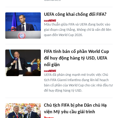
UEFA công khai chống đối FIFA?
Mâu thuẫn giữa FIFA và UEFA đang bước vào
giai đoạn căng thẳng, không chỉ là vấn đê liên
quan đến World Cup 2026.
FIFA tính bán cổ phần World Cup
để huy động hàng tỷ USD, UEFA
nổi giận
UEFA đã phản ứng mạnh mẽ trước việc Chủ
tịch FIFA Gianni Infantino đang lên kế hoạch
bán cổ phần của World Cup cho các nhà đầu tư
để huy động hàng tỷ USD.
Chủ tịch FIFA bị phe Dân chủ Hạ
viện Mỹ yêu cầu giải trình