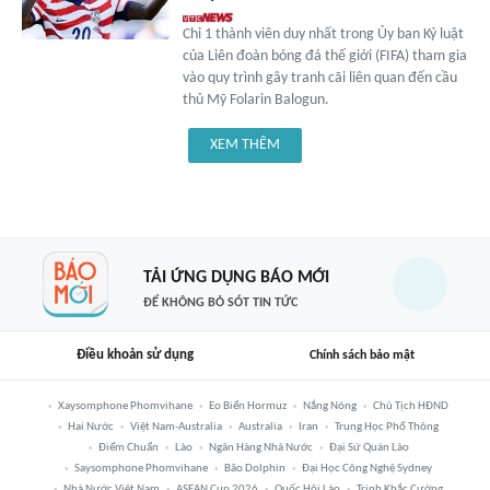
Chỉ 1 thành viên duy nhất trong Ủy ban Kỷ luật
của Liên đoàn bóng đá thế giới (FIFA) tham gia
vào quy trình gây tranh cãi liên quan đến cầu
thủ Mỹ Folarin Balogun.
XEM THÊM
TẢI ỨNG DỤNG BÁO MỚI
ĐỂ KHÔNG BỎ SÓT TIN TỨC
Điều khoản sử dụng
Chính sách bảo mật
Xaysomphone Phomvihane
Eo Biển Hormuz
Nắng Nóng
Chủ Tịch HĐND
Hai Nước
Việt Nam-Australia
Australia
Iran
Trung Học Phổ Thông
Điểm Chuẩn
Lào
Ngân Hàng Nhà Nước
Đại Sứ Quán Lào
Saysomphone Phomvihane
Bão Dolphin
Đại Học Công Nghệ Sydney
Nhà Nước Việt Nam
ASEAN Cup 2026
Quốc Hội Lào
Trịnh Khắc Cường