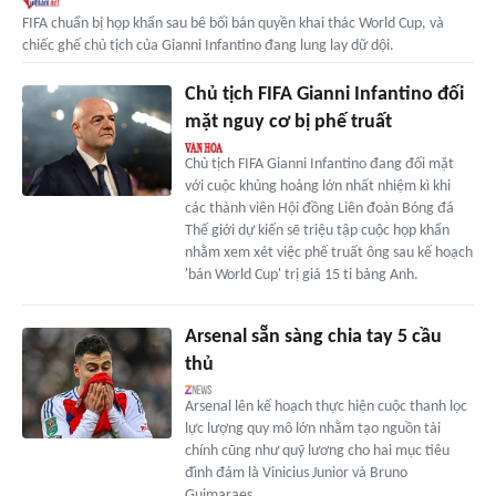
FIFA chuẩn bị họp khẩn sau bê bối bán quyền khai thác World Cup, và
chiếc ghế chủ tịch của Gianni Infantino đang lung lay dữ dội.
Chủ tịch FIFA Gianni Infantino đối
mặt nguy cơ bị phế truất
Chủ tịch FIFA Gianni Infantino đang đối mặt
với cuộc khủng hoảng lớn nhất nhiệm kì khi
các thành viên Hội đồng Liên đoàn Bóng đá
Thế giới dự kiến sẽ triệu tập cuộc họp khẩn
nhằm xem xét việc phế truất ông sau kế hoạch
'bán World Cup' trị giá 15 tỉ bảng Anh.
Arsenal sẵn sàng chia tay 5 cầu
thủ
Arsenal lên kế hoạch thực hiện cuộc thanh lọc
lực lượng quy mô lớn nhằm tạo nguồn tài
chính cũng như quỹ lương cho hai mục tiêu
đình đám là Vinicius Junior và Bruno
Guimaraes.