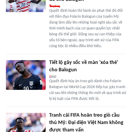
Quyết định hoãn thi hành án phạt thẻ đỏ đối
với tiền đạo Folarin Balogun của tuyển Mỹ
đang làm dấy lên những hoài nghi sâu sắc về
tính minh bạch của cơ quan quyền lực nhất
bóng đá thế giới. Đằng sau sự can thiệp của
yếu tố bên ngoài, quy trình xét xử của FIFA
cũng bộc lộ nhiều điều khó hiểu.
Tiết lộ gây sốc về màn 'xóa thẻ'
cho Balogun
Quyết định hủy án treo giò dành cho Folarin
Balogun tại World Cup 2026 tiếp tục gây tranh
cãi sau khi những thông tin mới về quy trình xử
lý kỷ luật của FIFA được tiết lộ.
Tranh cãi FIFA hoãn treo giò cầu
thủ Mỹ: Đại diện Việt Nam không
được tham vấn