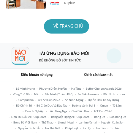
40 phút
VỀ TRANG CHỦ
TẢI ỨNG DỤNG BÁO MỚI
ĐỂ KHÔNG BỎ SÓT TIN TỨC
Điều khoản sử dụng
Chính sách bảo mật
Lê Minh Hưng
Phương Diễm Huyền
Hạ Tầng
Better Choice Awards 2026
Vùng Thủ Đô
Năm
Bắc Ninh (thành Phố)
Eo Biển Hormuz
Bắc Ninh
Iran
Campuchia
ASEAN Cup 2026
An Ninh Mạng
Dự Án Đầu Tư Xây Dựng
Bộ Chính Trị
Bộ Giáo Dục Và Đào Tạo
Đường Vành Đai 5
Oman
Tô Lâm
Doanh Nghiệp
Liên Bang Nga
Chợ Biên Hòa
AFF Cup 2026
Lịch Thi Đấu AFF Cup 2026
Bảng Xếp Hạng AFF Cup 2026
Bóng Đá
Báo Bóng Đá
Bóng Đá Việt Nam
Thể Thao
Lionel Messi
Lamine Yamal
Nguyễn Xuân Son
Nguyễn Đình Bắc
Tin Thế Giới
Pháp Luật
Xã Hội
Tin Bão
Tin Tức