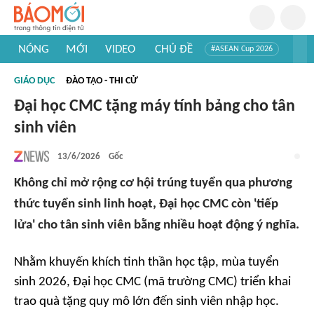
NÓNG
MỚI
VIDEO
CHỦ ĐỀ
#ASEAN Cup 2026
#Trí tuệ nhân tạo
#Mỹ - Iran
#Khám phá Việt Nam
GIÁO DỤC
ĐÀO TẠO - THI CỬ
#Khám phá thế giới
Đại học CMC tặng máy tính bảng cho tân
sinh viên
13/6/2026
Gốc
Không chỉ mở rộng cơ hội trúng tuyển qua phương
thức tuyển sinh linh hoạt, Đại học CMC còn 'tiếp
lửa' cho tân sinh viên bằng nhiều hoạt động ý nghĩa.
Nhằm khuyến khích tinh thần học tập, mùa tuyển
sinh 2026, Đại học CMC (mã trường CMC) triển khai
trao quà tặng quy mô lớn đến sinh viên nhập học.