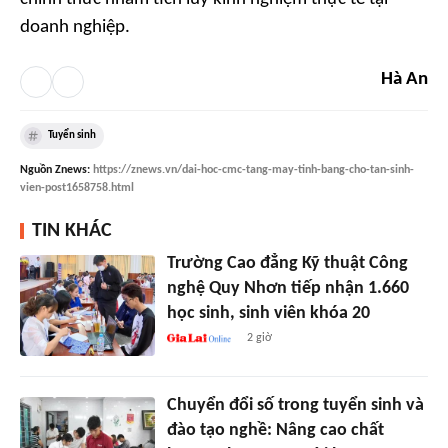
doanh nghiệp.
Hà An
Tuyển sinh
Nguồn
Znews
:
https://znews.vn/dai-hoc-cmc-tang-may-tinh-bang-cho-tan-sinh-
vien-post1658758.html
TIN KHÁC
Trường Cao đẳng Kỹ thuật Công
nghệ Quy Nhơn tiếp nhận 1.660
học sinh, sinh viên khóa 20
2 giờ
Chuyển đổi số trong tuyển sinh và
đào tạo nghề: Nâng cao chất