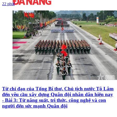
22 phút
Từ chỉ đạo của Tổng Bí thư, Chủ tịch nước Tô Lâm
đến yêu cầu xây dựng Quân đội nhân dân hiện nay
- Bài 3: Từ năng suất, tri thức, công nghệ và con
người đến sức mạnh Quân đội