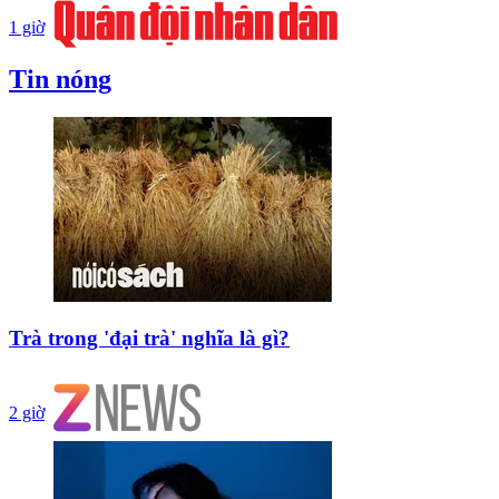
1 giờ
Tin nóng
Trà trong 'đại trà' nghĩa là gì?
2 giờ