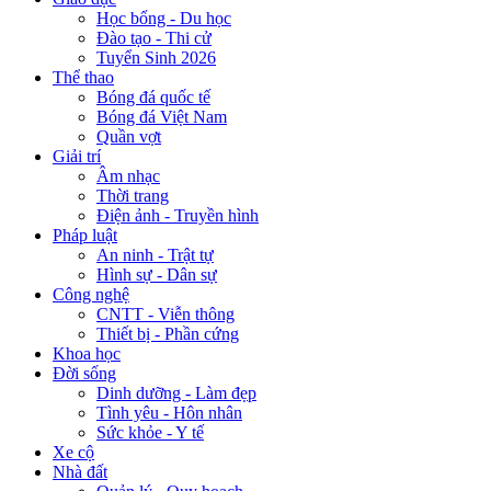
Học bổng - Du học
Đào tạo - Thi cử
Tuyển Sinh 2026
Thể thao
Bóng đá quốc tế
Bóng đá Việt Nam
Quần vợt
Giải trí
Âm nhạc
Thời trang
Điện ảnh - Truyền hình
Pháp luật
An ninh - Trật tự
Hình sự - Dân sự
Công nghệ
CNTT - Viễn thông
Thiết bị - Phần cứng
Khoa học
Đời sống
Dinh dưỡng - Làm đẹp
Tình yêu - Hôn nhân
Sức khỏe - Y tế
Xe cộ
Nhà đất