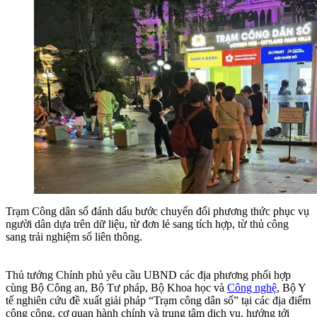
Trạm Công dân số đánh dấu bước chuyển đổi phương thức phục vụ
người dân dựa trên dữ liệu, từ đơn lẻ sang tích hợp, từ thủ công
sang trải nghiệm số liên thông.
Thủ tướng Chính phủ yêu cầu UBND các địa phương phối hợp
cùng Bộ Công an, Bộ Tư pháp, Bộ Khoa học và
Công nghệ
, Bộ Y
tế nghiên cứu đề xuất giải pháp “Trạm công dân số” tại các địa điểm
công cộng, cơ quan hành chính và trung tâm dịch vụ, hướng tới