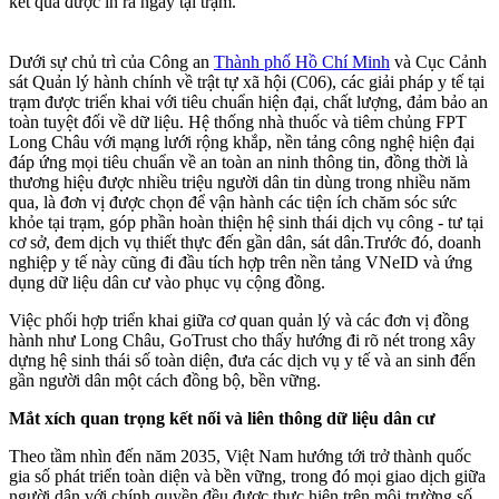
kết quả được in ra ngay tại trạm.
Dưới sự chủ trì của Công an
Thành phố Hồ Chí Minh
và Cục Cảnh
sát Quản lý hành chính về trật tự xã hội (C06), các giải pháp y tế tại
trạm được triển khai với tiêu chuẩn hiện đại, chất lượng, đảm bảo an
toàn tuyệt đối về dữ liệu. Hệ thống nhà thuốc và tiêm chủng FPT
Long Châu với mạng lưới rộng khắp, nền tảng công nghệ hiện đại
đáp ứng mọi tiêu chuẩn về an toàn an ninh thông tin, đồng thời là
thương hiệu được nhiều triệu người dân tin dùng trong nhiều năm
qua, là đơn vị được chọn để vận hành các tiện ích chăm sóc sức
khỏe tại trạm, góp phần hoàn thiện hệ sinh thái dịch vụ công - tư tại
cơ sở, đem dịch vụ thiết thực đến gần dân, sát dân.Trước đó, doanh
nghiệp y tế này cũng đi đầu tích hợp trên nền tảng VNeID và ứng
dụng dữ liệu dân cư vào phục vụ cộng đồng.
Việc phối hợp triển khai giữa cơ quan quản lý và các đơn vị đồng
hành như Long Châu, GoTrust cho thấy hướng đi rõ nét trong xây
dựng hệ sinh thái số toàn diện, đưa các dịch vụ y tế và an sinh đến
gần người dân một cách đồng bộ, bền vững.
Mắt xích quan trọng kết nối và liên thông dữ liệu dân cư
Theo tầm nhìn đến năm 2035, Việt Nam hướng tới trở thành quốc
gia số phát triển toàn diện và bền vững, trong đó mọi giao dịch giữa
người dân với chính quyền đều được thực hiện trên môi trường số.