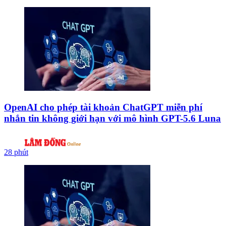
OpenAI cho phép tài khoản ChatGPT miễn phí
nhắn tin không giới hạn với mô hình GPT-5.6 Luna
28 phút