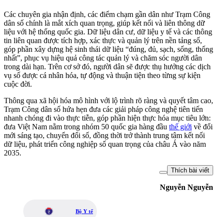
Các chuyên gia nhận định, các điểm chạm gần dân như Trạm Công
dân số chính là mắt xích quan trọng, giúp kết nối và liên thông dữ
liệu với hệ thống quốc gia. Dữ liệu dân cư, dữ liệu y tế và các thông
tin liên quan được tích hợp, xác thực và quản lý trên nền tảng số,
góp phần xây dựng hệ sinh thái dữ liệu “đúng, đủ, sạch, sống, thống
nhất”, phục vụ hiệu quả công tác quản lý và chăm sóc người dân
trong dài hạn. Trên cơ sở đó, người dân sẽ được thụ hưởng các dịch
vụ số được cá nhân hóa, tự động và thuận tiện theo từng sự kiện
cuộc đời.
Thông qua xã hội hóa mô hình với lộ trình rõ ràng và quyết tâm cao,
Trạm Công dân số hứa hẹn đưa các giải pháp công nghệ tiên tiến
nhanh chóng đi vào thực tiễn, góp phần hiện thực hóa mục tiêu lớn:
đưa Việt Nam nằm trong nhóm 50 quốc gia hàng đầu
thế giới
về đổi
mới sáng tạo, chuyển đổi số, đồng thời trở thành trung tâm kết nối
dữ liệu, phát triển công nghiệp số quan trọng của châu Á vào năm
2035.
Thích bài viết
Nguyễn Nguyễn
Bộ Y tế