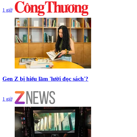
1 giờ
Gen Z bị hiểu lầm 'lười đọc sách'?
1 giờ