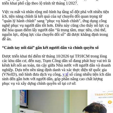
triển khai phổ cập theo lộ trình từ tháng 1/2027.
Việc ra mắt và nhân rộng mô hình hạ tầng số đột phá với nhiều tiện
ích, tiện năng chính là kết quả của sự chuyển đổi quan trọng từ
"quản lý hành chính" sang "phục vụ hành chính", ứng dụng công
nghệ phục vụ người dân tốt hơn. Điều này cũng cho thấy nỗ lực cụ
thể hóa quan điểm lấy người dân “là trung tâm, mục tiêu, chủ thể,
nguồn lực, động lực của chuyển đổi số” đã được khẳng định trong
đề án.
“Cánh tay nối dài” gắn kết người dân và chính quyền số
Được triển khai thí điểm từ tháng 10/2026 tại TP.HCM trong lòng
các khu dân cư, đến nay, Trạm Công dân số đang phát huy vai trò là
kênh kết nối an toàn, tin cậy giữa Nhà nước với người dân và doanh
nghiệp. Dựa trên nền tảng định danh và xác thực điện tử quốc gia
(VNeID), mô hình đưa dịch vụ công,
y tế
số cùng nhiều tiện ích dân
sinh đến gần hơn với người dân, góp phần nâng cao chất lượng
phục vụ và xây dựng chính quyền số tại cơ sở.