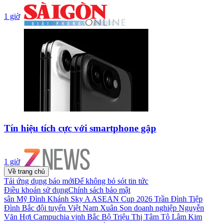
1 giờ
Tín hiệu tích cực với smartphone gập
1 giờ
Về trang chủ
Tải ứng dụng báo mới
Để không bỏ sót tin tức
Điều khoản sử dụng
Chính sách bảo mật
sân Mỹ Đình
Khánh Sky
A ASEAN Cup 2026
Trần Đình Tiệp
Đình Bắc
đội tuyển Việt Nam
Xuân Son
doanh nghiệp
Nguyễn
Văn Hợi
Campuchia
vịnh Bắc Bộ
Triệu Thị Tâm
Tô Lâm
Kim