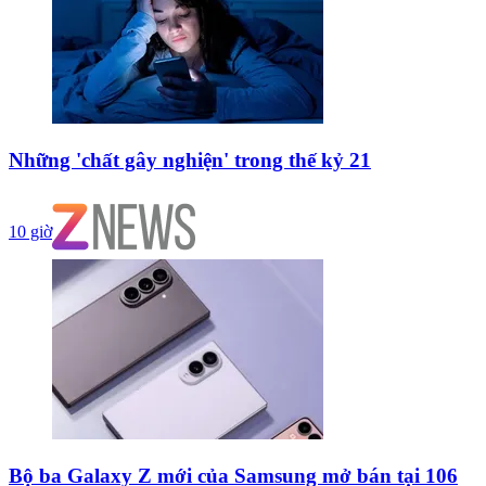
Những 'chất gây nghiện' trong thế kỷ 21
10 giờ
Bộ ba Galaxy Z mới của Samsung mở bán tại 106