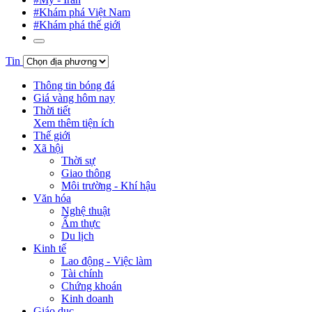
#Khám phá Việt Nam
#Khám phá thế giới
Tin
Thông tin bóng đá
Giá vàng hôm nay
Thời tiết
Xem thêm tiện ích
Thế giới
Xã hội
Thời sự
Giao thông
Môi trường - Khí hậu
Văn hóa
Nghệ thuật
Ẩm thực
Du lịch
Kinh tế
Lao động - Việc làm
Tài chính
Chứng khoán
Kinh doanh
Giáo dục