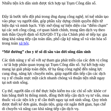
Nhiều tiện ích dân sinh được tích hợp tại Trạm Công dân số.
Đây là bước tiến đột phá trong ứng dụng công nghệ, trí tuệ nhân tạo
vào phục vụ người dân, góp phần xây dựng chính quyền điện tử
hiện đại và minh bạch. Việc mở rộng sự hiện diện của “điểm chạm”
tại các nơi công cộng, cơ quan hành chính, trung tâm dịch vụ theo
tinh thần Quyết định số 826/QĐ-TTg của Chính phủ sẽ tiếp tục gia
tăng khả năng tiếp cận toàn dân, phổ cập kỹ năng số và văn hóa số
trong toàn
xã hội
.
“Mở đường” cho y tế số đi sâu vào đời sống dân sinh
Các tính năng y tế số với sự tham gia phát triển của các đơn vị công
- tư là hợp phần quan trọng tại Trạm Công dân số. Sự kết hợp này
mang lại giải pháp toàn diện, từ hạ tầng công nghệ đến năng lực
cung ứng, năng lực chuyên môn, giúp người dân tiếp cận các dịch
vụ y tế chuẩn mực một cách nhanh chóng và thuận tiện nhất ngay
tại nơi sinh sống.
Cụ thể, người dân có thể thực hiện kiểm tra các chỉ số sức khỏe cơ
bản bằng thiết bị thông minh, đồng thời tiếp cận dịch vụ tư vấn, mua
thuốc và các tiện ích y tế cần thiết ngay tại nơi sinh sống. Quy trình
được thiết kế đơn giản, thuận tiện, giúp rút ngắn thời gian, hạn chế
di chuyển và nâng cao khả năng tiếp cận dịch vụ.