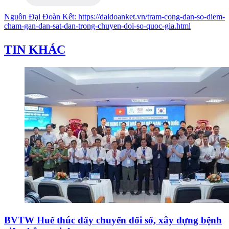
Nguồn
Đại Đoàn Kết
:
https://daidoanket.vn/tram-cong-dan-so-diem-
cham-gan-dan-sat-dan-trong-chuyen-doi-so-quoc-gia.html
TIN KHÁC
BVTW Huế thúc đẩy chuyển đổi số, xây dựng bệnh