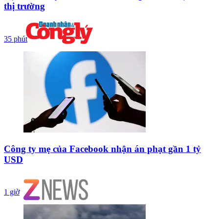
thị trường
35 phút
Công ty mẹ của Facebook nhận án phạt gần 1 tỷ
USD
1 giờ