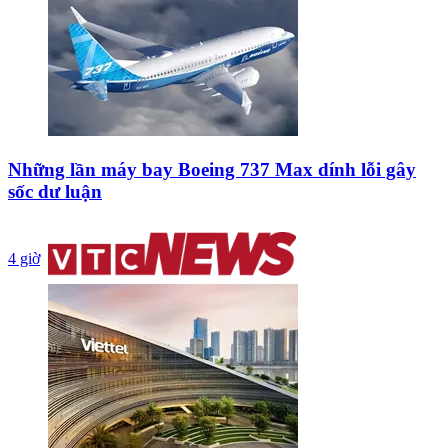
Những lần máy bay Boeing 737 Max dính lỗi gây
sốc dư luận
4 giờ