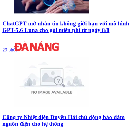
ChatGPT mở nhắn tin không giới hạn với mô hình
GPT-5.6 Luna cho gói miễn phí từ ngày 8/8
29 phút
Công ty Nhiệt điện Duyên Hải chủ động bảo đảm
nguồn điện cho hệ thống