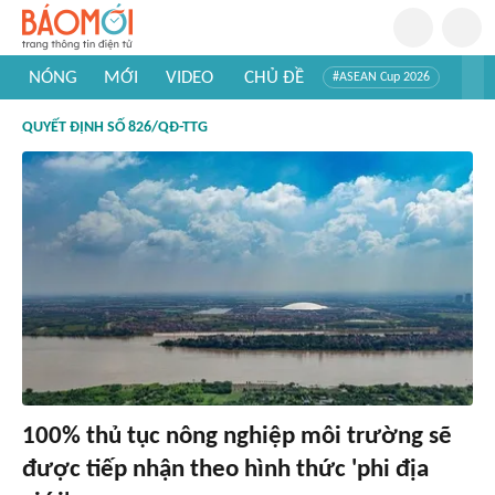
NÓNG
MỚI
VIDEO
CHỦ ĐỀ
#ASEAN Cup 2026
#Trí tuệ nhân tạo
#Mỹ - Iran
#Khám phá Việt Nam
QUYẾT ĐỊNH SỐ 826/QĐ-TTG
#Khám phá thế giới
100% thủ tục nông nghiệp môi trường sẽ
được tiếp nhận theo hình thức 'phi địa