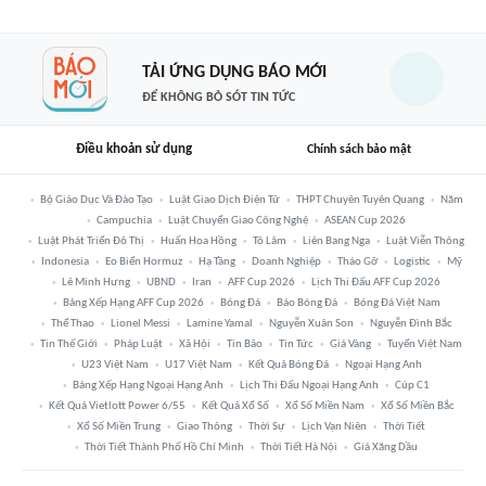
TẢI ỨNG DỤNG BÁO MỚI
ĐỂ KHÔNG BỎ SÓT TIN TỨC
Điều khoản sử dụng
Chính sách bảo mật
Bộ Giáo Dục Và Đào Tạo
Luật Giao Dịch Điện Tử
THPT Chuyên Tuyên Quang
Năm
Campuchia
Luật Chuyển Giao Công Nghệ
ASEAN Cup 2026
Luật Phát Triển Đô Thị
Huấn Hoa Hồng
Tô Lâm
Liên Bang Nga
Luật Viễn Thông
Indonesia
Eo Biển Hormuz
Hạ Tầng
Doanh Nghiệp
Tháo Gỡ
Logistic
Mỹ
Lê Minh Hưng
UBND
Iran
AFF Cup 2026
Lịch Thi Đấu AFF Cup 2026
Bảng Xếp Hạng AFF Cup 2026
Bóng Đá
Báo Bóng Đá
Bóng Đá Việt Nam
Thể Thao
Lionel Messi
Lamine Yamal
Nguyễn Xuân Son
Nguyễn Đình Bắc
Tin Thế Giới
Pháp Luật
Xã Hội
Tin Bão
Tin Tức
Giá Vàng
Tuyển Việt Nam
U23 Việt Nam
U17 Việt Nam
Kết Quả Bóng Đá
Ngoại Hạng Anh
Bảng Xếp Hạng Ngoại Hạng Anh
Lịch Thi Đấu Ngoại Hạng Anh
Cúp C1
Kết Quả Vietlott Power 6/55
Kết Quả Xổ Số
Xổ Số Miền Nam
Xổ Số Miền Bắc
Xổ Số Miền Trung
Giao Thông
Thời Sự
Lịch Vạn Niên
Thời Tiết
Thời Tiết Thành Phố Hồ Chí Minh
Thời Tiết Hà Nội
Giá Xăng Dầu