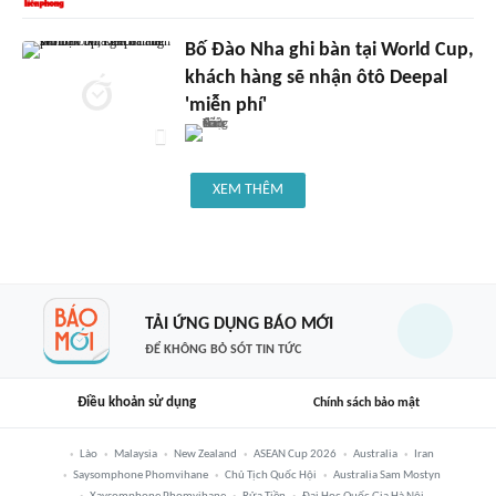
Bố Đào Nha ghi bàn tại World Cup,
khách hàng sẽ nhận ôtô Deepal
'miễn phí'
XEM THÊM
TẢI ỨNG DỤNG BÁO MỚI
ĐỂ KHÔNG BỎ SÓT TIN TỨC
Điều khoản sử dụng
Chính sách bảo mật
Lào
Malaysia
New Zealand
ASEAN Cup 2026
Australia
Iran
Saysomphone Phomvihane
Chủ Tịch Quốc Hội
Australia Sam Mostyn