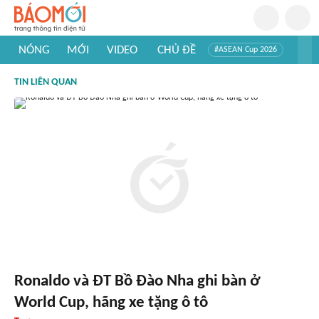
NÓNG
MỚI
VIDEO
CHỦ ĐỀ
#ASEAN Cup 2026
#Trí tuệ nhân tạo
#Mỹ - Iran
#Khám phá Việt Nam
TIN LIÊN QUAN
#Khám phá thế giới
Ronaldo và ĐT Bồ Đào Nha ghi bàn ở
World Cup, hãng xe tặng ô tô