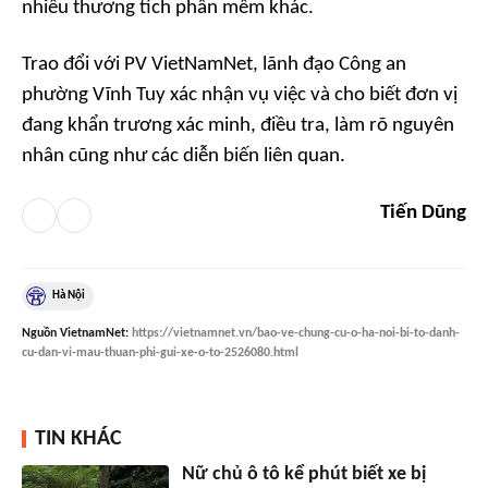
nhiều thương tích phần mềm khác.
Trao đổi với PV VietNamNet, lãnh đạo Công an
phường Vĩnh Tuy xác nhận vụ việc và cho biết đơn vị
đang khẩn trương xác minh, điều tra, làm rõ nguyên
nhân cũng như các diễn biến liên quan.
Tiến Dũng
Hà Nội
Nguồn
VietnamNet
:
https://vietnamnet.vn/bao-ve-chung-cu-o-ha-noi-bi-to-danh-
cu-dan-vi-mau-thuan-phi-gui-xe-o-to-2526080.html
TIN KHÁC
Nữ chủ ô tô kể phút biết xe bị