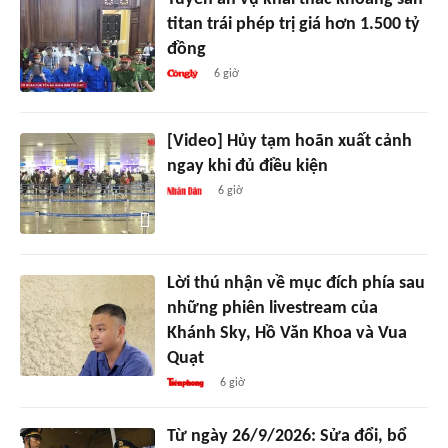
titan trái phép trị giá hơn 1.500 tỷ
đồng
6 giờ
[Video] Hủy tạm hoãn xuất cảnh
ngay khi đủ điều kiện
6 giờ
Lời thú nhận về mục đích phía sau
những phiên livestream của
Khánh Sky, Hồ Văn Khoa và Vua
Quạt
6 giờ
Từ ngày 26/9/2026: Sửa đổi, bổ