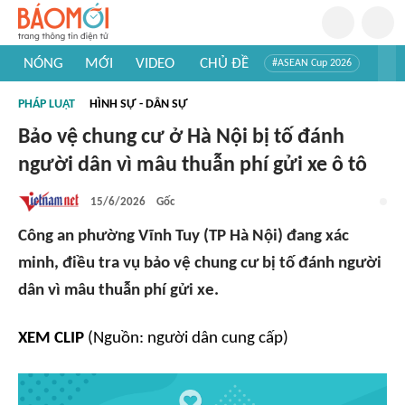
NÓNG
MỚI
VIDEO
CHỦ ĐỀ
#ASEAN Cup 2026
#Trí tuệ nhân tạo
#Mỹ - Iran
#Khám phá Việt Nam
PHÁP LUẬT
HÌNH SỰ - DÂN SỰ
#Khám phá thế giới
Bảo vệ chung cư ở Hà Nội bị tố đánh
người dân vì mâu thuẫn phí gửi xe ô tô
15/6/2026
Gốc
Công an phường Vĩnh Tuy (TP Hà Nội) đang xác
minh, điều tra vụ bảo vệ chung cư bị tố đánh người
dân vì mâu thuẫn phí gửi xe.
XEM CLIP
(Nguồn: người dân cung cấp)