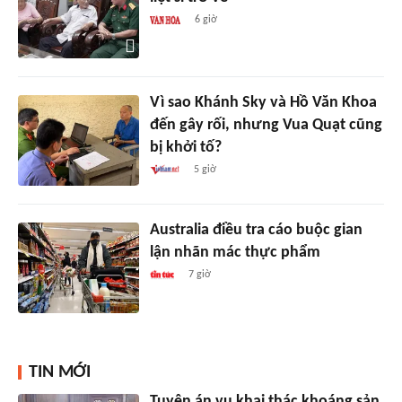
6 giờ
Vì sao Khánh Sky và Hồ Văn Khoa
đến gây rối, nhưng Vua Quạt cũng
bị khởi tố?
5 giờ
Australia điều tra cáo buộc gian
lận nhãn mác thực phẩm
7 giờ
TIN MỚI
Tuyên án vụ khai thác khoáng sản