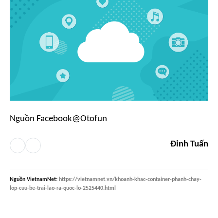
Nguồn Facebook@Otofun
Đinh Tuấn
Nguồn
VietnamNet
:
https://vietnamnet.vn/khoanh-khac-container-phanh-chay-
lop-cuu-be-trai-lao-ra-quoc-lo-2525440.html