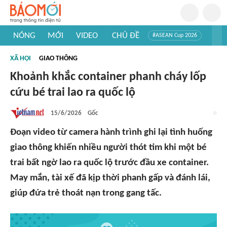
NÓNG
MỚI
VIDEO
CHỦ ĐỀ
#ASEAN Cup 2026
#Trí tuệ nhân tạo
#Mỹ - Iran
#Khám phá Việt Nam
XÃ HỘI
GIAO THÔNG
#Khám phá thế giới
Khoảnh khắc container phanh cháy lốp
cứu bé trai lao ra quốc lộ
15/6/2026
Gốc
Đoạn video từ camera hành trình ghi lại tình huống
giao thông khiến nhiều người thót tim khi một bé
trai bất ngờ lao ra quốc lộ trước đầu xe container.
May mắn, tài xế đã kịp thời phanh gấp và đánh lái,
giúp đứa trẻ thoát nạn trong gang tấc.