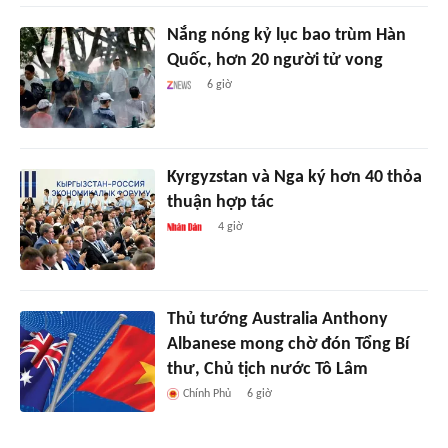
Nắng nóng kỷ lục bao trùm Hàn
Quốc, hơn 20 người tử vong
6 giờ
Kyrgyzstan và Nga ký hơn 40 thỏa
thuận hợp tác
4 giờ
Thủ tướng Australia Anthony
Albanese mong chờ đón Tổng Bí
thư, Chủ tịch nước Tô Lâm
Chính Phủ
6 giờ