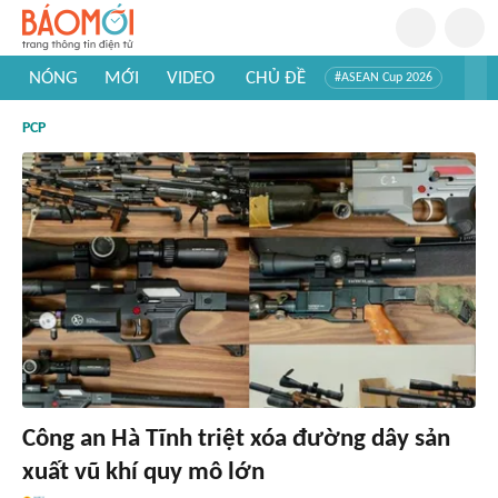
NÓNG
MỚI
VIDEO
CHỦ ĐỀ
#ASEAN Cup 2026
#Trí tuệ nhân tạo
#Mỹ - Iran
#Khám phá Việt Nam
PCP
#Khám phá thế giới
Công an Hà Tĩnh triệt xóa đường dây sản
xuất vũ khí quy mô lớn