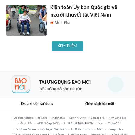
Kiện toàn Ủy ban Quốc gia về
người khuyết tật Việt Nam
Chính Phủ
XEM THÊM
TẢI ỨNG DỤNG BÁO MỚI
ĐỂ KHÔNG BỎ SÓT TIN TỨC
Điều khoản sử dụng
Chính sách bảo mật
Doanh Nghiệp
Tô Lâm
Indonesia
Sân Mỹ Đình
Singapore
Kim Sang-Sik
Đình Bắc
ASEAN Cup 2026
Luật Phát Triển Đô Thị
Iran
Tháo Gỡ
Sophon Zaram
Đội Tuyển Việt Nam
Eo Biển Hormuz
Năm
Campuchia