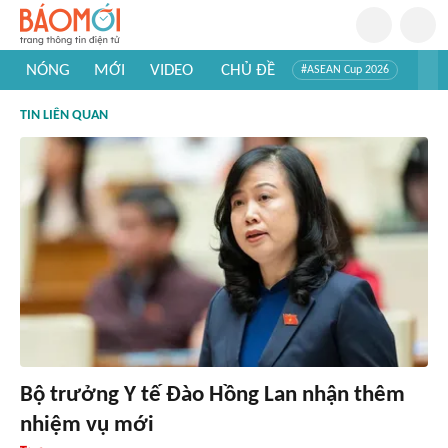
NÓNG
MỚI
VIDEO
CHỦ ĐỀ
#ASEAN Cup 2026
#Trí tuệ nhân tạo
#Mỹ - Iran
#Khám phá Việt Nam
TIN LIÊN QUAN
#Khám phá thế giới
Bộ trưởng Y tế Đào Hồng Lan nhận thêm
nhiệm vụ mới