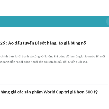
6 : Áo đấu tuyển Bỉ sốt hàng, áo giả bùng nổ
chính thức khởi tranh và cùng với không khí bóng đá lan rộng khắp nước Bỉ, một
g đang diễn ra sôi động ngoài sân cỏ: săn áo đấu đội tuyển quốc gia.
 hàng giả các sản phẩm World Cup trị giá hơn 500 tỷ