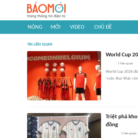
NÓNG
MỚI
VIDEO
CHỦ ĐỀ
TIN LIÊN QUAN
World Cup 202
1
liên quan
World Cup 2026 đã 
'cuộc đua' khác cũn
Triệt phá kho
đồng
1
liên quan