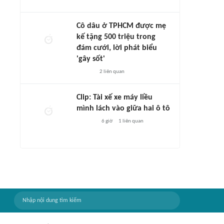
Cô dâu ở TPHCM được mẹ
kế tặng 500 triệu trong
đám cưới, lời phát biểu
'gây sốt'
2
liên quan
Clip: Tài xế xe máy liều
mình lách vào giữa hai ô tô
6 giờ
1
liên quan