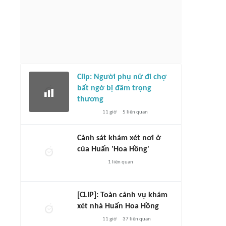
Clip: Người phụ nữ đi chợ
bất ngờ bị đâm trọng
thương
11 giờ
5
liên quan
Cảnh sát khám xét nơi ở
của Huấn 'Hoa Hồng'
1
liên quan
[CLIP]: Toàn cảnh vụ khám
xét nhà Huấn Hoa Hồng
11 giờ
37
liên quan