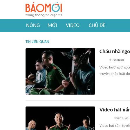
NÓNG
MỚI
VIDEO
CHỦ ĐỀ
TIN LIÊN QUAN
Cháu nhà ngo
4
liên quan
Video hưởng ứng cu
truyền pháp luật d
Video hát xẩm
4
liên quan
Video hát xẩm tuyê