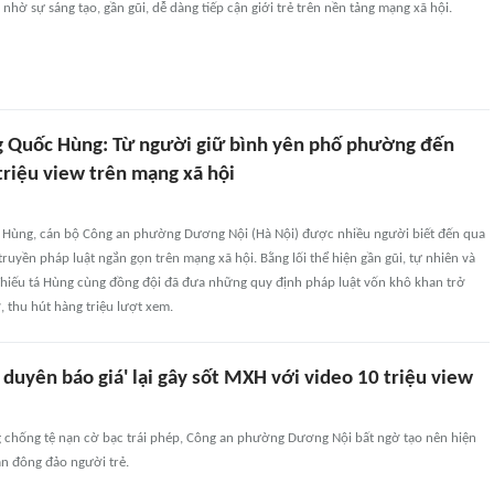
 nhờ sự sáng tạo, gần gũi, dễ dàng tiếp cận giới trẻ trên nền tảng mạng xã hội.
g Quốc Hùng: Từ người giữ bình yên phố phường đến
triệu view trên mạng xã hội
 Hùng, cán bộ Công an phường Dương Nội (Hà Nội) được nhiều người biết đến qua
ruyền pháp luật ngắn gọn trên mạng xã hội. Bằng lối thể hiện gần gũi, tự nhiên và
 Thiếu tá Hùng cùng đồng đội đã đưa những quy định pháp luật vốn khô khan trở
, thu hút hàng triệu lượt xem.
 duyên báo giá' lại gây sốt MXH với video 10 triệu view
 chống tệ nạn cờ bạc trái phép, Công an phường Dương Nội bất ngờ tạo nên hiện
ận đông đảo người trẻ.