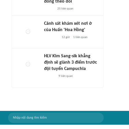
đông theo dõi
25
liên quan
Cảnh sát khám xét nơi ở
của Huấn 'Hoa Hồng'
12 giờ
1
liên quan
HLV Kim Sang-sik khẳng
định sẽ giành 3 điểm trước
đội tuyển Campuchia
9
liên quan