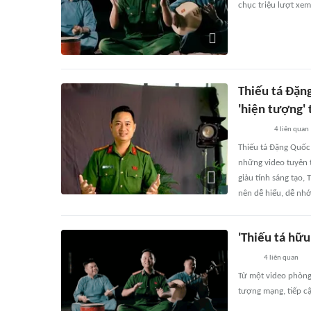
chục triệu lượt xem
Thiếu tá Đặn
'hiện tượng' 
4
liên quan
Thiếu tá Đặng Quốc
những video tuyên t
giàu tính sáng tạo,
nên dễ hiểu, dễ nhớ
'Thiếu tá hữu
4
liên quan
Từ một video phòng
tượng mạng, tiếp c