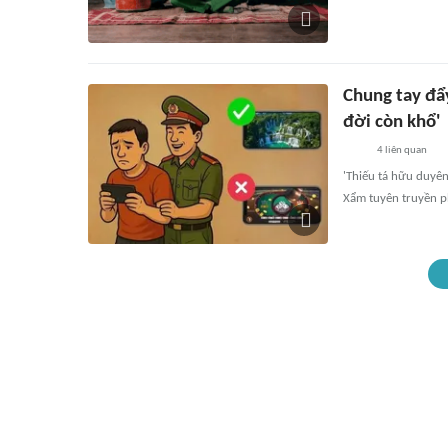
Chung tay đẩy
đời còn khổ'
4
liên quan
'Thiếu tá hữu duyên
Xẩm tuyên truyền ph