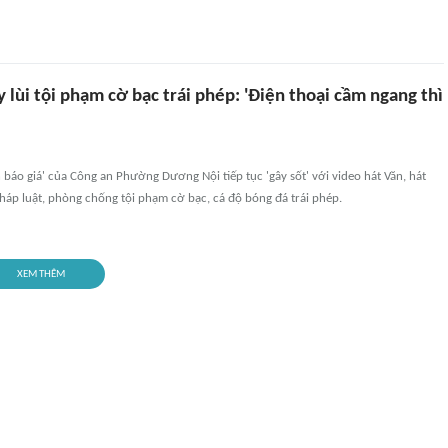
 lùi tội phạm cờ bạc trái phép: 'Điện thoại cầm ngang thì
 báo giá' của Công an Phường Dương Nội tiếp tục 'gây sốt' với video hát Văn, hát
áp luật, phòng chống tội phạm cờ bạc, cá độ bóng đá trái phép.
XEM THÊM