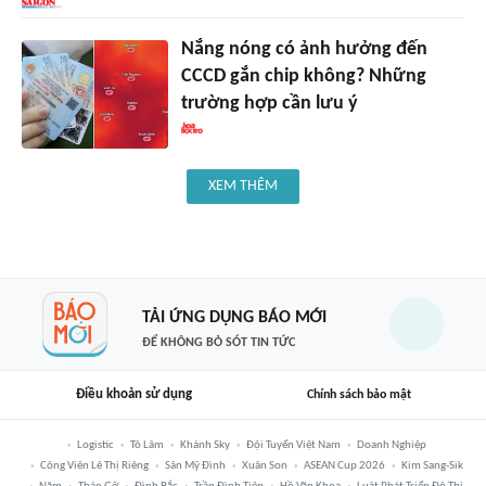
Nắng nóng có ảnh hưởng đến
CCCD gắn chip không? Những
trường hợp cần lưu ý
XEM THÊM
TẢI ỨNG DỤNG BÁO MỚI
ĐỂ KHÔNG BỎ SÓT TIN TỨC
Điều khoản sử dụng
Chính sách bảo mật
Logistic
Tô Lâm
Khánh Sky
Đội Tuyển Việt Nam
Doanh Nghiệp
Công Viên Lê Thị Riêng
Sân Mỹ Đình
Xuân Son
ASEAN Cup 2026
Kim Sang-Sik