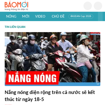
NÓNG
MỚI
VIDEO
CHỦ ĐỀ
#ASEAN Cup 2026
#Trí tuệ nhân tạo
#Mỹ - Iran
#Khám phá Việt Nam
TIN LIÊN QUAN
#Khám phá thế giới
Nắng nóng diện rộng trên cả nước sẽ kết
thúc từ ngày 18-5