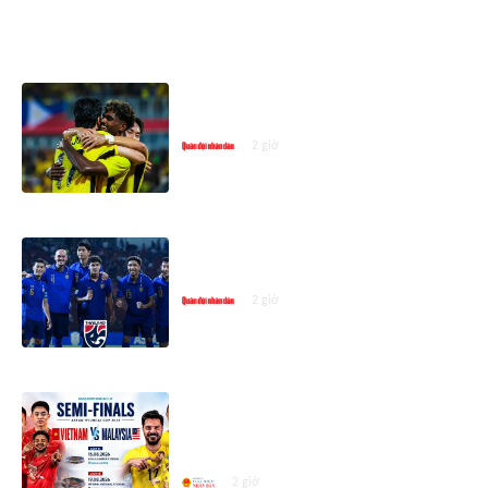
ASEAN CUP 2026
Đội tuyển Việt Nam gặp Malaysia
tại bán kết ASEAN Cup 2026
2 giờ
Lịch thi đấu bán kết ASEAN Cup
2026 mới nhất
2 giờ
Đội tuyển Việt Nam gặp Malaysia
tại bán kết ASEAN Championship
2026
2 giờ