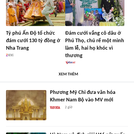
Tỷ phú Ấn Độ tổ chức
Đám cưới vắng cô dâu ở
đám cưới 130 tỷ đồng ở
Phú Thọ, chú rể một mình
Nha Trang
làm lễ, hai họ khóc vì
thương
XEM THÊM
Phương Mỹ Chi đưa văn hóa
Khmer Nam Bộ vào MV mới
2 giờ