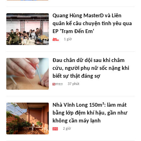
Quang Hùng MasterD và Liên
quân kể câu chuyện tình yêu qua
EP 'Trạm Đến Em'
1 giờ
Đau chân dữ dội sau khi châm
cứu, người phụ nữ sốc nặng khi
biết sự thật đáng sợ
37 phút
Nhà Vĩnh Long 150m²: làm mát
bằng lớp đệm khí hậu, gần như
không cần máy lạnh
2 giờ