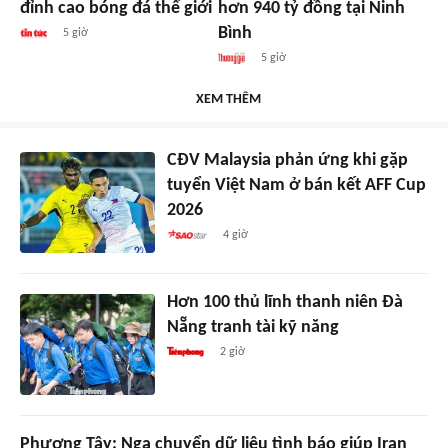
đỉnh cao bóng đá thế giới
hơn 940 tỷ đồng tại Ninh
Bình
5 giờ
5 giờ
XEM THÊM
CĐV Malaysia phản ứng khi gặp
tuyển Việt Nam ở bán kết AFF Cup
2026
4 giờ
Hơn 100 thủ lĩnh thanh niên Đà
Nẵng tranh tài kỹ năng
2 giờ
Phương Tây: Nga chuyển dữ liệu tình báo giúp Iran