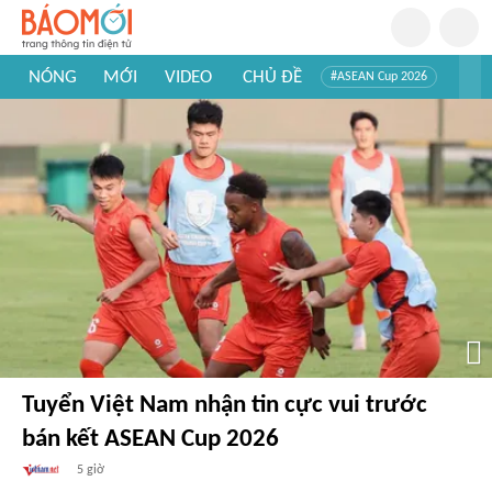
NÓNG
MỚI
VIDEO
CHỦ ĐỀ
#ASEAN Cup 2026
#Trí tuệ nhân tạo
#Mỹ - Iran
#Khám phá Việt Nam
#Khám phá thế giới
Tuyển Việt Nam nhận tin cực vui trước
bán kết ASEAN Cup 2026
5 giờ