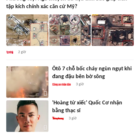
tập kích chính xác căn cứ Mỹ?
2 giờ
Ôtô 7 chỗ bốc cháy ngùn ngụt khi
đang đậu bên bờ sông
3 giờ
'Hoàng tử xiếc' Quốc Cơ nhận
bằng thạc sĩ
3 giờ