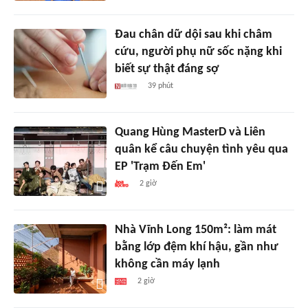
Đau chân dữ dội sau khi châm
cứu, người phụ nữ sốc nặng khi
biết sự thật đáng sợ
39 phút
Quang Hùng MasterD và Liên
quân kể câu chuyện tình yêu qua
EP 'Trạm Đến Em'
2 giờ
Nhà Vĩnh Long 150m²: làm mát
bằng lớp đệm khí hậu, gần như
không cần máy lạnh
2 giờ