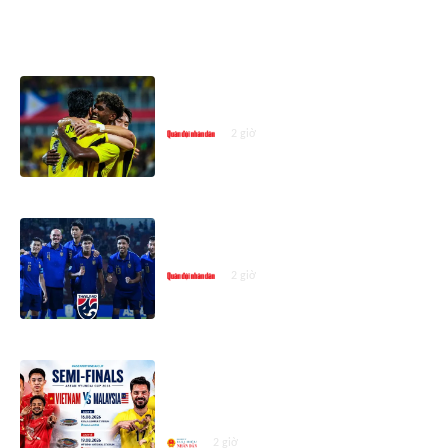
ASEAN CUP 2026
Đội tuyển Việt Nam gặp Malaysia
tại bán kết ASEAN Cup 2026
2 giờ
Lịch thi đấu bán kết ASEAN Cup
2026 mới nhất
2 giờ
Đội tuyển Việt Nam gặp Malaysia
tại bán kết ASEAN Championship
2026
2 giờ