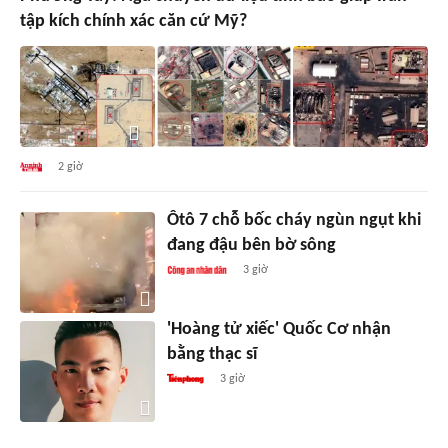
tập kích chính xác căn cứ Mỹ?
2 giờ
Ôtô 7 chỗ bốc cháy ngùn ngụt khi
đang đậu bên bờ sông
3 giờ
'Hoàng tử xiếc' Quốc Cơ nhận
bằng thạc sĩ
3 giờ