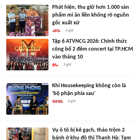
Phát hiện, thu giữ hơn 1.000 sản
phẩm mì ăn liền không rõ nguồn
gốc xuất xứ
4 giờ
Tập 6 ATVNCG 2026: Chính thức
công bố 2 đêm concert tại TP.HCM
vào tháng 10
3 giờ
Khi Housekeeping không còn là
'bộ phận phía sau'
4 giờ
Vụ ô tô bị kê gạch, tháo trộm 2
bánh ở khu đô thị Thanh Hà: Tạm