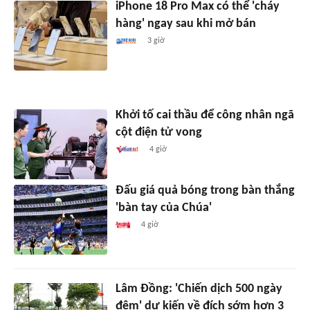
iPhone 18 Pro Max có thể 'cháy
hàng' ngay sau khi mở bán
3 giờ
Khởi tố cai thầu để công nhân ngã
cột điện tử vong
4 giờ
Đấu giá quả bóng trong bàn thắng
'bàn tay của Chúa'
4 giờ
Lâm Đồng: 'Chiến dịch 500 ngày
đêm' dự kiến về đích sớm hơn 3