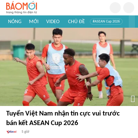
NÓNG
MỚI
VIDEO
CHỦ ĐỀ
#ASEAN Cup 2026
#Trí tuệ nhân tạo
#Mỹ - Iran
#Khám phá Việt Nam
#Khám phá thế giới
Tuyển Việt Nam nhận tin cực vui trước
bán kết ASEAN Cup 2026
5 giờ