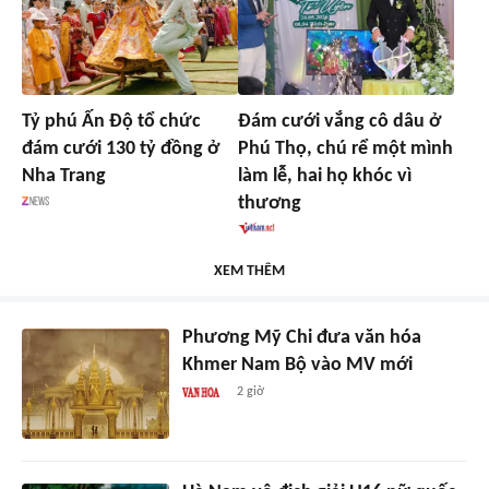
Tỷ phú Ấn Độ tổ chức
Đám cưới vắng cô dâu ở
đám cưới 130 tỷ đồng ở
Phú Thọ, chú rể một mình
Nha Trang
làm lễ, hai họ khóc vì
thương
XEM THÊM
Phương Mỹ Chi đưa văn hóa
Khmer Nam Bộ vào MV mới
2 giờ