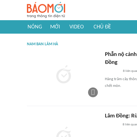
NÓNG
MỚI
VIDEO
CHỦ ĐỀ
NAM BAN LÂM HÀ
Phẫn nộ cảnh
Đồng
8
liên qua
Hàng trăm cây thông
chết mòn.
Lâm Đồng: Rừn
8
liên qua