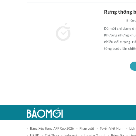
Rừng thông bị
8
liên 
Dù mới chỉ dừng ở 
Khương nhưng khu r
nhiều đối tượng. Hà
từng bước lấn chiế
Bảng Xếp Hạng AFF Cup 2026
Pháp Luật
Tuyển Việt Nam
Lịch
UBND
Thể Thao
Indonesia
Lamine Yamal
Bóng Đá
Lion