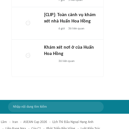
7 giờ
5
liên quan
[CLIP]: Toàn cảnh vụ khám
xét nhà Huấn Hoa Hồng
6 giờ
36
liên quan
Khám xét nơi ở của Huấn
Hoa Hồng
36
liên quan
ô Lâm
Iran
ASEAN Cup 2026
Lịch Thi Đấu Ngoại Hạng Anh
Liên Bang Nga
Cúp C1
Phát Triển Bền Vững
Luật Kiến Trúc