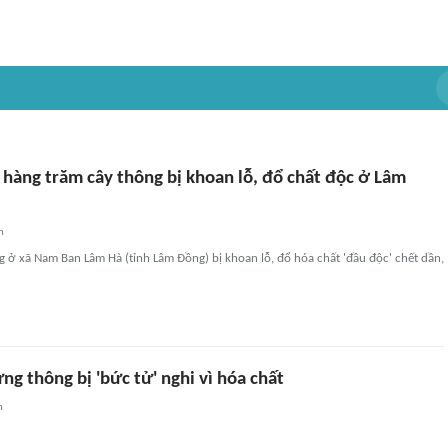
 hàng trăm cây thông bị khoan lỗ, đổ chất độc ở Lâm
n
 ở xã Nam Ban Lâm Hà (tỉnh Lâm Đồng) bị khoan lỗ, đổ hóa chất 'đầu độc' chết dần,
g thông bị 'bức tử' nghi vì hóa chất
n