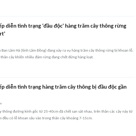
p diễn tình trạng 'đầu độc' hàng trăm cây thông rừng
rt'
 Ban Lâm Hà (tỉnh Lâm Đồng) đang xảy ra vụ hàng trăm cây thông rừng bị khoan lỗ,
thân cây khiến nhiều đám rừng đang chết đứng hàng loạt.
p diễn tình trạng hàng trăm cây thông bị đầu độc gần
an
 thông đường kính gốc từ 25-40cm đã chết san sát nhau, trên thân các cây này từ
m đều có lỗ khoan sâu vào trong thân cây khoảng 7-15cm.