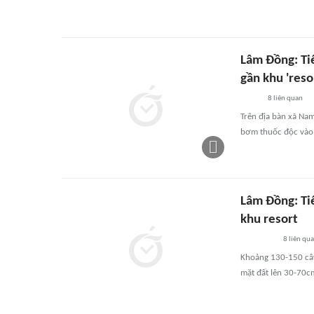
Lâm Đồng: Tiế
gần khu 'reso
8
liên quan
Trên địa bàn xã Nam
bơm thuốc độc vào 
Lâm Đồng: Tiế
khu resort
8
liên qu
Khoảng 130-150 cây
mặt đất lên 30-70c