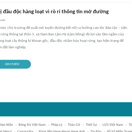
 đầu độc hàng loạt vì rò rỉ thông tin mở đường
quan
mức chủ trương đề xuất mở tuyến đường kết nối ra hướng cao tốc Bảo Lộc – Liên
ừng thông tại thôn 5, xã Nam Ban Lâm Hà (Lâm Đồng) đã lọt vào tầm ngắm của
ng loạt cây thông bị khoan gốc, đầu độc nhằm hủy hoại rừng, tạo hiện trạng để
m đất lâm nghiệp.
XEM THÊM
 Vạn Niên
Bóng Đá Việt Nam
Pháp Lý
Tháo Gỡ
Thời Sự
U23 Việt Nam
T
el Messi
Campuchia
Bảng Xếp Hạng Ngoại Hạng Anh
Tin Bão
Xổ Số Miền Trung