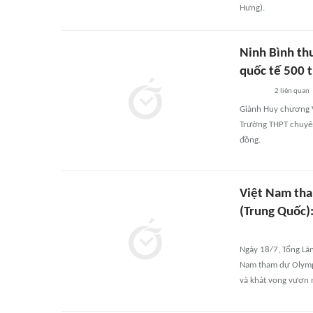
Hưng).
Ninh Bình th
quốc tế 500 
2
liên quan
Giành Huy chương Và
Trường THPT chuyên
đồng.
Việt Nam tha
(Trung Quốc):
Ngày 18/7, Tổng Lãn
Nam tham dự Olympi
và khát vọng vươn m