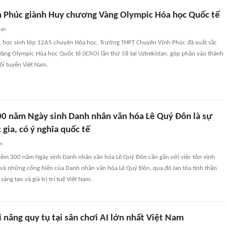
 Phúc giành Huy chương Vàng Olympic Hóa học Quốc tế
uan
 học sinh lớp 12A5 chuyên Hóa học, Trường THPT Chuyên Vĩnh Phúc đã xuất sắc
àng Olympic Hóa học Quốc tế (IChO) lần thứ 58 tại Uzbekistan, góp phần vào thành
ội tuyển Việt Nam.
00 năm Ngày sinh Danh nhân văn hóa Lê Quý Đôn là sự
 gia, có ý nghĩa quốc tế
an
 niệm 300 năm Ngày sinh Danh nhân văn hóa Lê Quý Đôn cần gắn với việc tôn vinh
 và những cống hiến của Danh nhân văn hóa Lê Quý Đôn, qua đó lan tỏa tinh thần
sáng tạo và giá trị trí tuệ Việt Nam.
 năng quy tụ tại sân chơi AI lớn nhất Việt Nam