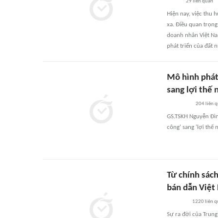
29
liên quan
Hiện nay, việc thu 
xa. Điều quan trọng
doanh nhân Việt Na
phát triển của đất 
Mô hình phát
sang lợi thế 
204
liên 
GS.TSKH Nguyễn Đìn
công' sang 'lợi thế 
Từ chính sách
bán dẫn Việt
1220
liên 
Sự ra đời của Trung