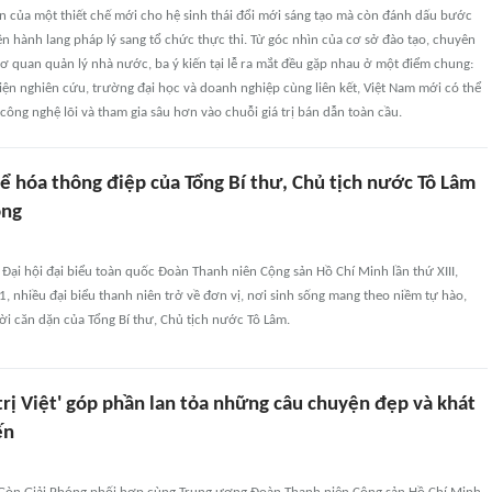
ện của một thiết chế mới cho hệ sinh thái đổi mới sáng tạo mà còn đánh dấu bước
n hành lang pháp lý sang tổ chức thực thi. Từ góc nhìn của cơ sở đào tạo, chuyên
ơ quan quản lý nhà nước, ba ý kiến tại lễ ra mắt đều gặp nhau ở một điểm chung:
iện nghiên cứu, trường đại học và doanh nghiệp cùng liên kết, Việt Nam mới có thể
ông nghệ lõi và tham gia sâu hơn vào chuỗi giá trị bán dẫn toàn cầu.
hể hóa thông điệp của Tổng Bí thư, Chủ tịch nước Tô Lâm
ộng
Đại hội đại biểu toàn quốc Đoàn Thanh niên Cộng sản Hồ Chí Minh lần thứ XIII,
 nhiều đại biểu thanh niên trở về đơn vị, nơi sinh sống mang theo niềm tự hào,
ời căn dặn của Tổng Bí thư, Chủ tịch nước Tô Lâm.
 trị Việt' góp phần lan tỏa những câu chuyện đẹp và khát
ến