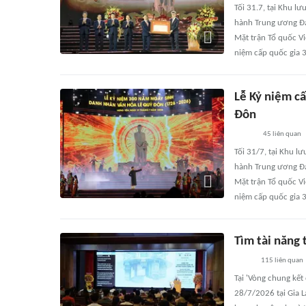
Tối 31.7, tại Khu l
hành Trung ương Đả
Mặt trận Tổ quốc Vi
niệm cấp quốc gia 
Lễ Kỷ niệm c
Đôn
45
liên quan
Tối 31/7, tại Khu l
hành Trung ương Đả
Mặt trận Tổ quốc Vi
niệm cấp quốc gia 
Tìm tài năng 
115
liên quan
Tại 'Vòng chung kết
28/7/2026 tại Gia 