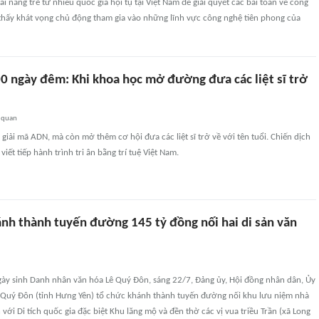
ài năng trẻ từ nhiều quốc gia hội tụ tại Việt Nam để giải quyết các bài toán về công
thấy khát vọng chủ động tham gia vào những lĩnh vực công nghệ tiên phong của
00 ngày đêm: Khi khoa học mở đường đưa các liệt sĩ trở
 quan
giải mã ADN, mà còn mở thêm cơ hội đưa các liệt sĩ trở về với tên tuổi. Chiến dịch
ết tiếp hành trình tri ân bằng trí tuệ Việt Nam.
nh thành tuyến đường 145 tỷ đồng nối hai di sản văn
ày sinh Danh nhân văn hóa Lê Quý Đôn, sáng 22/7, Đảng ủy, Hội đồng nhân dân, Ủy
 Quý Đôn (tỉnh Hưng Yên) tổ chức khánh thành tuyến đường nối khu lưu niệm nhà
với Di tích quốc gia đặc biệt Khu lăng mộ và đền thờ các vị vua triều Trần (xã Long