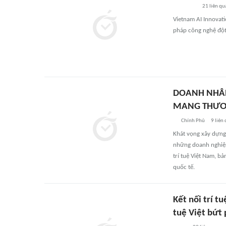
21
liên qu
Vietnam AI Innovati
pháp công nghệ đột 
DOANH NHÂN
MANG THƯƠN
Chính Phủ
9
liên
Khát vọng xây dựng
những doanh nghiệp
trí tuệ Việt Nam, b
quốc tế.
Kết nối trí t
tuệ Việt bứt