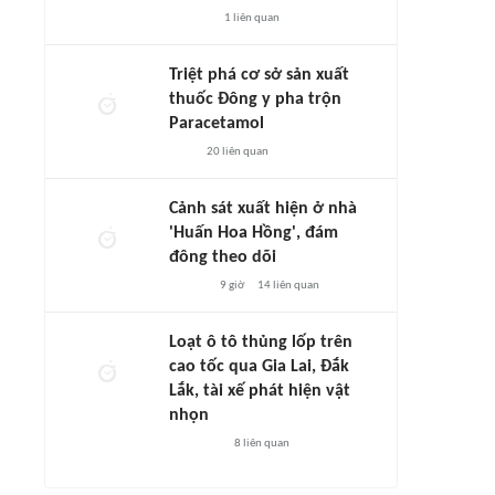
1
liên quan
Triệt phá cơ sở sản xuất
thuốc Đông y pha trộn
Paracetamol
20
liên quan
Cảnh sát xuất hiện ở nhà
'Huấn Hoa Hồng', đám
đông theo dõi
9 giờ
14
liên quan
Loạt ô tô thủng lốp trên
cao tốc qua Gia Lai, Đắk
Lắk, tài xế phát hiện vật
nhọn
8
liên quan