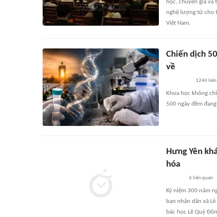
học, chuyên gia và t
nghệ lượng tử cho 
Việt Nam.
Chiến dịch 5
về
1246
liên
Khoa học không chỉ 
500 ngày đêm đang vi
Hưng Yên khá
hóa
6
liên quan
Kỷ niệm 300 năm ng
ban nhân dân xã Lê
bác học Lê Quý Đôn 