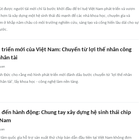
hút được người tài mới chỉ là bước khởi đầu để trí tuệ Việt Nam phát triển và vươn
 hơn là xây dựng một hệ sinh thái đủ mạnh để các nhà khoa học, chuyên gia và
m ở khắp năm châu có môi trường nghiên cứu, sáng tạo và cống hiến lâu dài cho sự
nước.
 triển mới của Việt Nam: Chuyển từ lợi thế nhân công
nhân tài
quan
h Đức cho rằng mô hình phát triển mới đánh dấu bước chuyển từ 'lợi thế nhân
nhân tài', lấy khoa học - công nghệ làm nền tảng.
 đến hành động: Chung tay xây dựng hệ sinh thái chip
 Nam
quan
 tâm quốc gia hỗ trợ sản xuất thử chip bán dẫn đầu tiên tại Việt Nam không đơn