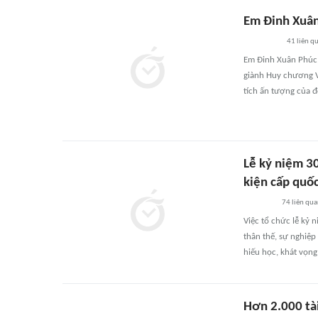
Em Đinh Xuân
41
liên q
Em Đinh Xuân Phúc,
giành Huy chương V
tích ấn tượng của đ
Lễ kỷ niệm 3
kiện cấp quốc
74
liên qu
Việc tổ chức lễ kỷ
thân thế, sự nghiệp
hiếu học, khát vọng 
Hơn 2.000 tài