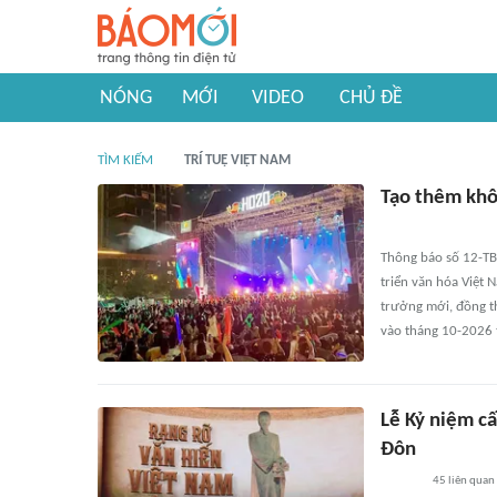
NÓNG
MỚI
VIDEO
CHỦ ĐỀ
TÌM KIẾM
TRÍ TUỆ VIỆT NAM
Tạo thêm khô
Thông báo số 12-TB
triển văn hóa Việt 
trưởng mới, đồng th
vào tháng 10-2026 t
Lễ Kỷ niệm c
Đôn
45
liên quan