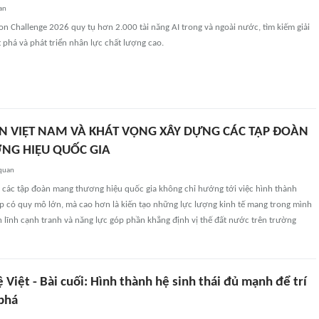
an
on Challenge 2026 quy tụ hơn 2.000 tài năng AI trong và ngoài nước, tìm kiếm giải
phá và phát triển nhân lực chất lượng cao.
 VIỆT NAM VÀ KHÁT VỌNG XÂY DỰNG CÁC TẬP ĐOÀN
G HIỆU QUỐC GIA
 quan
 các tập đoàn mang thương hiệu quốc gia không chỉ hướng tới việc hình thành
 có quy mô lớn, mà cao hơn là kiến tạo những lực lượng kinh tế mang trong mình
ản lĩnh cạnh tranh và năng lực góp phần khẳng định vị thế đất nước trên trường
uệ Việt - Bài cuối: Hình thành hệ sinh thái đủ mạnh để trí
 phá