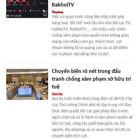
RakhoiTV
Việc cơ quan chức năng liên tiếp triệt phá
hàng loạt 'đế chế' web lậu lớn như Xôi Lạc TV,
CakhiaTV, RakhoiTV…, cho thấy cuộc chiến
chống xâm phạm bản quyền trên không gian
mạng còn nhiều cam go, thách thức. Lợi
nhuận khổng lồ từ quảng cáo và cá độ khiến
các vi phạm 'dai dẳng như cỏ dại'.
Chuyển biến rõ nét trong đấu
tranh chống xâm phạm sở hữu trí
tuệ
Sau ba tuần triển khai Công điện số 38/CĐ-TTg
của Thủ tướng Chính phủ về tập trung chỉ đạo
thực hiện quyết liệt các giải pháp đấu tranh,
ngăn chặn và xử lý hành vi xâm phạm quyền sở
hữu trí tuệ, công tác phối hợp giữa các bộ,
ngành, địa phương và cơ quan thực thi đã có
chuyển biến tích cực.