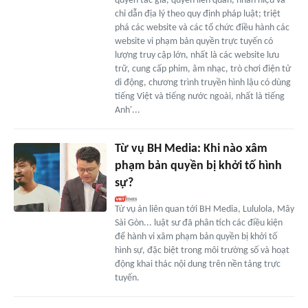
quyền tác giả, quyền liên quan, nhãn hiệu và
chỉ dẫn địa lý theo quy định pháp luật; triệt
phá các website và các tổ chức điều hành các
website vi phạm bản quyền trực tuyến có
lượng truy cập lớn, nhất là các website lưu
trữ, cung cấp phim, âm nhạc, trò chơi điện tử
di động, chương trình truyền hình lậu có dùng
tiếng Việt và tiếng nước ngoài, nhất là tiếng
Anh'...
Từ vụ BH Media: Khi nào xâm
phạm bản quyền bị khởi tố hình
sự?
Từ vụ án liên quan tới BH Media, Lululola, Mây
Sài Gòn... luật sư đã phân tích các điều kiện
để hành vi xâm phạm bản quyền bị khởi tố
hình sự, đặc biệt trong môi trường số và hoạt
động khai thác nội dung trên nền tảng trực
tuyến.