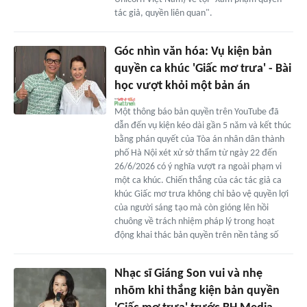
tác giả, quyền liên quan".
Góc nhìn văn hóa: Vụ kiện bản
quyền ca khúc 'Giấc mơ trưa' - Bài
học vượt khỏi một bản án
Một thông báo bản quyền trên YouTube đã
dẫn đến vụ kiện kéo dài gần 5 năm và kết thúc
bằng phán quyết của Tòa án nhân dân thành
phố Hà Nội xét xử sở thẩm từ ngày 22 đến
26/6/2026 có ý nghĩa vượt ra ngoài phạm vi
một ca khúc. Chiến thắng của các tác giả ca
khúc Giấc mơ trưa không chỉ bảo vệ quyền lợi
của người sáng tạo mà còn gióng lên hồi
chuông về trách nhiệm pháp lý trong hoạt
động khai thác bản quyền trên nền tảng số
Nhạc sĩ Giáng Son vui và nhẹ
nhõm khi thắng kiện bản quyền