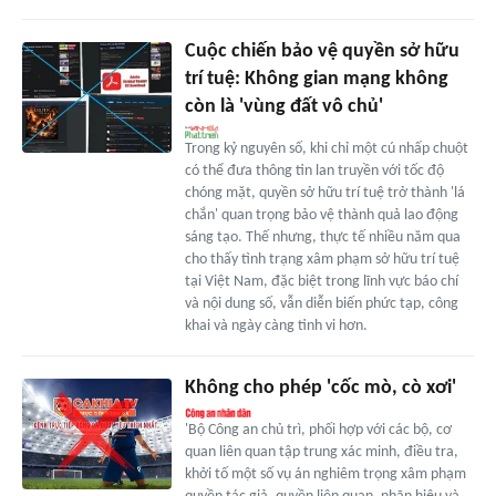
Cuộc chiến bảo vệ quyền sở hữu
trí tuệ: Không gian mạng không
còn là 'vùng đất vô chủ'
Trong kỷ nguyên số, khi chỉ một cú nhấp chuột
có thể đưa thông tin lan truyền với tốc độ
chóng mặt, quyền sở hữu trí tuệ trở thành 'lá
chắn' quan trọng bảo vệ thành quả lao động
sáng tạo. Thế nhưng, thực tế nhiều năm qua
cho thấy tình trạng xâm phạm sở hữu trí tuệ
tại Việt Nam, đặc biệt trong lĩnh vực báo chí
và nội dung số, vẫn diễn biến phức tạp, công
khai và ngày càng tinh vi hơn.
Không cho phép 'cốc mò, cò xơi'
'Bộ Công an chủ trì, phối hợp với các bộ, cơ
quan liên quan tập trung xác minh, điều tra,
khởi tố một số vụ án nghiêm trọng xâm phạm