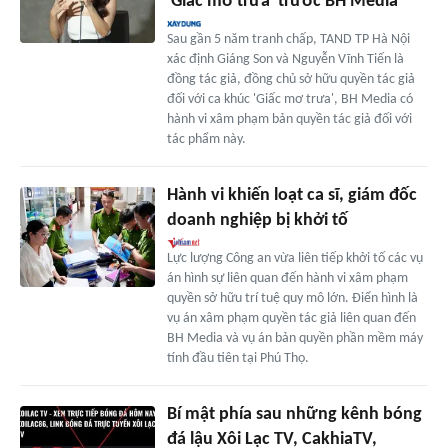
'Giấc mơ trưa' trước BH Media
Sau gần 5 năm tranh chấp, TAND TP Hà Nội
xác định Giáng Son và Nguyễn Vĩnh Tiến là
đồng tác giả, đồng chủ sở hữu quyền tác giả
đối với ca khúc 'Giấc mơ trưa', BH Media có
hành vi xâm phạm bản quyền tác giả đối với
tác phẩm này.
Hành vi khiến loạt ca sĩ, giám đốc
doanh nghiệp bị khởi tố
Lực lượng Công an vừa liên tiếp khởi tố các vụ
án hình sự liên quan đến hành vi xâm phạm
quyền sở hữu trí tuệ quy mô lớn. Điển hình là
vụ án xâm phạm quyền tác giả liên quan đến
BH Media và vụ án bản quyền phần mềm máy
tính đầu tiên tại Phú Thọ.
Bí mật phía sau những kênh bóng
đá lậu Xôi Lạc TV, CakhiaTV,