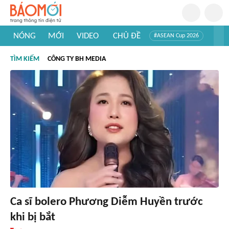
NÓNG
MỚI
VIDEO
CHỦ ĐỀ
#ASEAN Cup 2026
#Trí tuệ nhân tạo
#Mỹ - Iran
#Khám phá Việt Nam
TÌM KIẾM
CÔNG TY BH MEDIA
#Khám phá thế giới
Ca sĩ bolero Phương Diễm Huyền trước
khi bị bắt