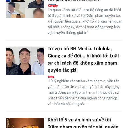
Cơ quan Cảnh sát điều tra Bộ Công an đã khởi
tố 5 vụ án hình sự về tội 'Xâm phạm quyền tác
giả, quyền liên quan', khởi tố 7 bị can liên quan
tại nhiều công ty, đơn vị hoạt động trong lĩnh
vực truyền thông, giải trí.
Từ vụ chủ BH Media, Lululola,
Giọng ca để đời... bị khởi tố: Luật
sư chỉ cách để không xâm phạm
quyền tác giả
'Xử lý nghiêm các vụ án xâm phạm quyền tác
giả nhằm răn đe vi phạm, góp phần xây dựng
môi trường sáng tạo lành mạnh, thúc đẩy sự
phát triển bền vững của ngành công nghiệp
văn hóa và nội dung số'…
Khởi tố 5 vụ án hình sự về tội
'Xâm phạm quyền tác giả, quyền