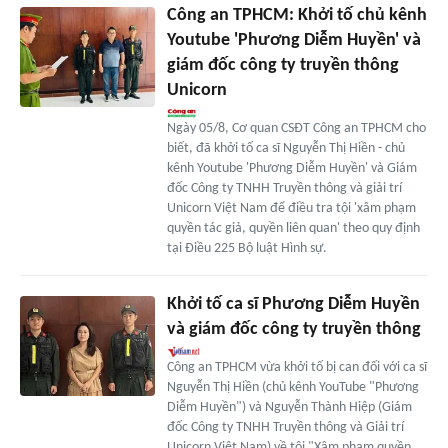
Công an TPHCM: Khởi tố chủ kênh
Youtube 'Phương Diễm Huyền' và
giám đốc công ty truyền thông
Unicorn
Ngày 05/8, Cơ quan CSĐT Công an TPHCM cho
biết, đã khởi tố ca sĩ Nguyễn Thị Hiền - chủ
kênh Youtube 'Phương Diễm Huyền' và Giám
đốc Công ty TNHH Truyền thông và giải trí
Unicorn Việt Nam để điều tra tội 'xâm phạm
quyền tác giả, quyền liên quan' theo quy định
tại Điều 225 Bộ luật Hình sự.
Khởi tố ca sĩ Phương Diễm Huyền
và giám đốc công ty truyền thông
Công an TPHCM vừa khởi tố bị can đối với ca sĩ
Nguyễn Thị Hiền (chủ kênh YouTube "Phương
Diễm Huyền") và Nguyễn Thành Hiệp (Giám
đốc Công ty TNHH Truyền thông và Giải trí
Unicorn Việt Nam) về tội "Xâm phạm quyền