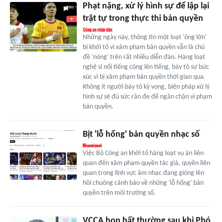
Phạt nặng, xử lý hình sự để lập lại
trật tự trong thực thi bản quyền
Những ngày này, thông tin một loạt 'ông lớn'
bị khởi tố vì xâm phạm bản quyền vẫn là chủ
đề 'nóng' trên rất nhiều diễn đàn. Hàng loạt
nghệ sĩ nổi tiếng cũng lên tiếng, bày tỏ sự bức
xúc vì bị xâm phạm bản quyền thời gian qua.
Không ít người bày tỏ kỳ vọng, biện pháp xử lý
hình sự sẽ đủ sức răn đe để ngăn chặn vi phạm
bản quyền.
Bịt 'lỗ hổng' bản quyền nhạc số
Việc Bộ Công an khởi tố hàng loạt vụ án liên
quan đến xâm phạm quyền tác giả, quyền liên
quan trong lĩnh vực âm nhạc đang gióng lên
hồi chuông cảnh báo về những 'lỗ hổng' bản
quyền trên môi trường số.
VCCA họp bất thường sau khi Phó