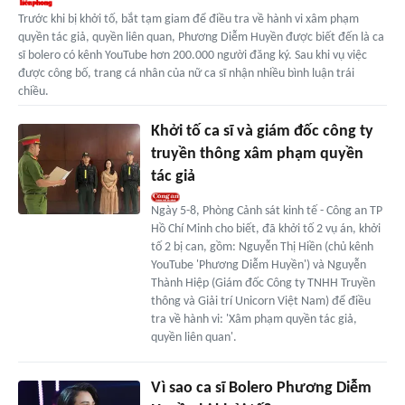
Trước khi bị khởi tố, bắt tạm giam để điều tra về hành vi xâm phạm
quyền tác giả, quyền liên quan, Phương Diễm Huyền được biết đến là ca
sĩ bolero có kênh YouTube hơn 200.000 người đăng ký. Sau khi vụ việc
được công bố, trang cá nhân của nữ ca sĩ nhận nhiều bình luận trái
chiều.
Khởi tố ca sĩ và giám đốc công ty
truyền thông xâm phạm quyền
tác giả
Ngày 5-8, Phòng Cảnh sát kinh tế - Công an TP
Hồ Chí Minh cho biết, đã khởi tố 2 vụ án, khởi
tố 2 bị can, gồm: Nguyễn Thị Hiền (chủ kênh
YouTube 'Phương Diễm Huyền') và Nguyễn
Thành Hiệp (Giám đốc Công ty TNHH Truyền
thông và Giải trí Unicorn Việt Nam) để điều
tra về hành vi: 'Xâm phạm quyền tác giả,
quyền liên quan'.
Vì sao ca sĩ Bolero Phương Diễm