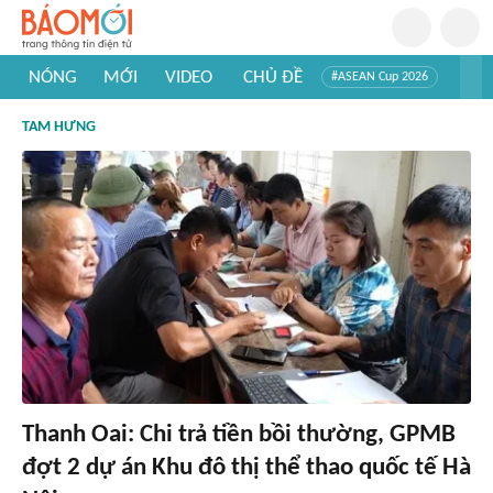
NÓNG
MỚI
VIDEO
CHỦ ĐỀ
#ASEAN Cup 2026
#Trí tuệ nhân tạo
#Mỹ - Iran
#Khám phá Việt Nam
TAM HƯNG
#Khám phá thế giới
Thanh Oai: Chi trả tiền bồi thường, GPMB
đợt 2 dự án Khu đô thị thể thao quốc tế Hà