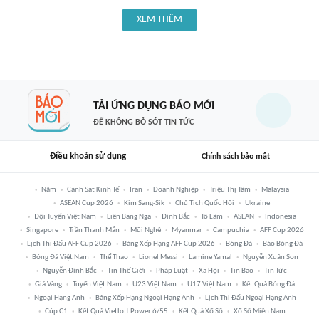
XEM THÊM
TẢI ỨNG DỤNG BÁO MỚI
ĐỂ KHÔNG BỎ SÓT TIN TỨC
Điều khoản sử dụng
Chính sách bảo mật
Năm
Cảnh Sát Kinh Tế
Iran
Doanh Nghiệp
Triệu Thị Tâm
Malaysia
ASEAN Cup 2026
Kim Sang-Sik
Chủ Tịch Quốc Hội
Ukraine
Đội Tuyển Việt Nam
Liên Bang Nga
Đình Bắc
Tô Lâm
ASEAN
Indonesia
Singapore
Trần Thanh Mẫn
Mũi Nghê
Myanmar
Campuchia
AFF Cup 2026
Lịch Thi Đấu AFF Cup 2026
Bảng Xếp Hạng AFF Cup 2026
Bóng Đá
Báo Bóng Đá
Bóng Đá Việt Nam
Thể Thao
Lionel Messi
Lamine Yamal
Nguyễn Xuân Son
Nguyễn Đình Bắc
Tin Thế Giới
Pháp Luật
Xã Hội
Tin Bão
Tin Tức
Giá Vàng
Tuyển Việt Nam
U23 Việt Nam
U17 Việt Nam
Kết Quả Bóng Đá
Ngoại Hạng Anh
Bảng Xếp Hạng Ngoại Hạng Anh
Lịch Thi Đấu Ngoại Hạng Anh
Cúp C1
Kết Quả Vietlott Power 6/55
Kết Quả Xổ Số
Xổ Số Miền Nam