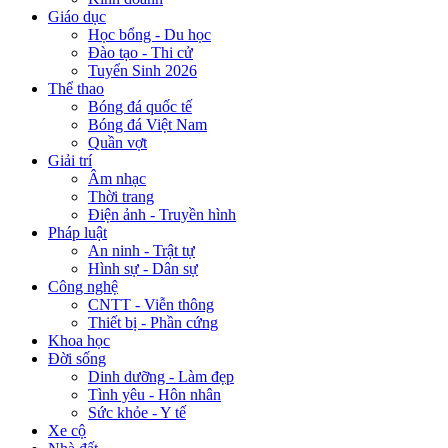
Giáo dục
Học bổng - Du học
Đào tạo - Thi cử
Tuyển Sinh 2026
Thể thao
Bóng đá quốc tế
Bóng đá Việt Nam
Quần vợt
Giải trí
Âm nhạc
Thời trang
Điện ảnh - Truyền hình
Pháp luật
An ninh - Trật tự
Hình sự - Dân sự
Công nghệ
CNTT - Viễn thông
Thiết bị - Phần cứng
Khoa học
Đời sống
Dinh dưỡng - Làm đẹp
Tình yêu - Hôn nhân
Sức khỏe - Y tế
Xe cộ