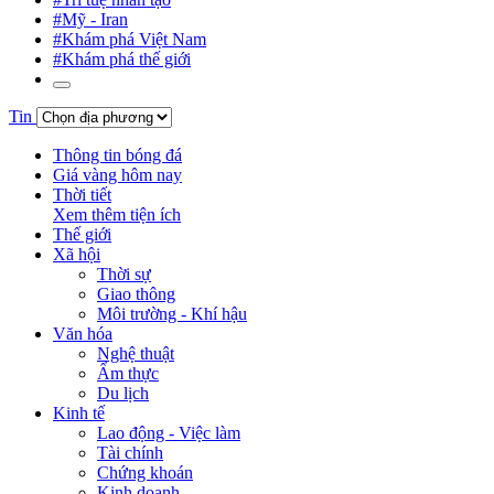
#Mỹ - Iran
#Khám phá Việt Nam
#Khám phá thế giới
Tin
Thông tin bóng đá
Giá vàng hôm nay
Thời tiết
Xem thêm tiện ích
Thế giới
Xã hội
Thời sự
Giao thông
Môi trường - Khí hậu
Văn hóa
Nghệ thuật
Ẩm thực
Du lịch
Kinh tế
Lao động - Việc làm
Tài chính
Chứng khoán
Kinh doanh