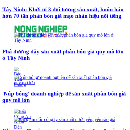
Tây Ninh: Khởi tố 3 đối tượng sản xuất, buôn bán
hơn 70 tấn phân bón giả mạo nhãn hiệu nổi tiếng
Phá đường dây sản xuất phân bón giả quy mô lớn
ở Tây Ninh
'Núp bóng' doanh nghiệp để sản xuất phân bón giả
quy mô lớn