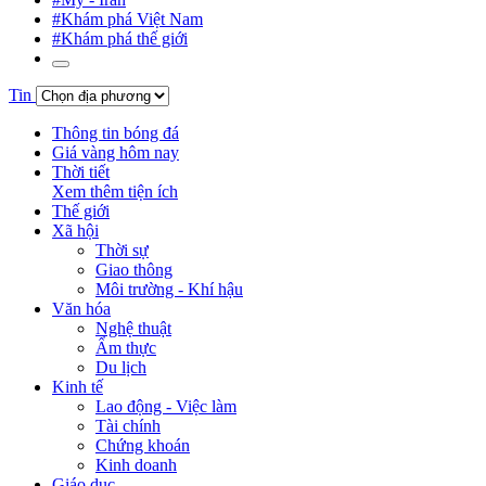
#Khám phá Việt Nam
#Khám phá thế giới
Tin
Thông tin bóng đá
Giá vàng hôm nay
Thời tiết
Xem thêm tiện ích
Thế giới
Xã hội
Thời sự
Giao thông
Môi trường - Khí hậu
Văn hóa
Nghệ thuật
Ẩm thực
Du lịch
Kinh tế
Lao động - Việc làm
Tài chính
Chứng khoán
Kinh doanh
Giáo dục