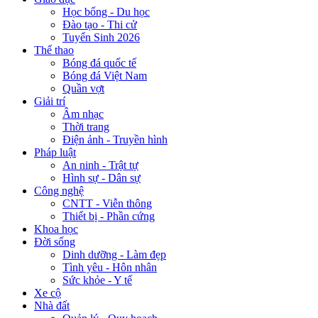
Học bổng - Du học
Đào tạo - Thi cử
Tuyển Sinh 2026
Thể thao
Bóng đá quốc tế
Bóng đá Việt Nam
Quần vợt
Giải trí
Âm nhạc
Thời trang
Điện ảnh - Truyền hình
Pháp luật
An ninh - Trật tự
Hình sự - Dân sự
Công nghệ
CNTT - Viễn thông
Thiết bị - Phần cứng
Khoa học
Đời sống
Dinh dưỡng - Làm đẹp
Tình yêu - Hôn nhân
Sức khỏe - Y tế
Xe cộ
Nhà đất