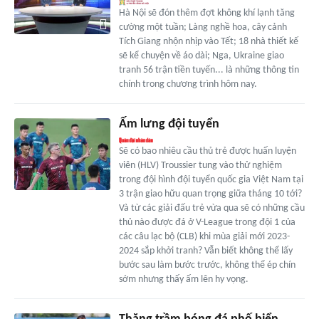
Hà Nội sẽ đón thêm đợt không khí lạnh tăng
cường một tuần; Làng nghề hoa, cây cảnh
Tích Giang nhộn nhịp vào Tết; 18 nhà thiết kế
sẽ kể chuyện về áo dài; Nga, Ukraine giao
tranh 56 trận tiền tuyến... là những thông tin
chính trong chương trình hôm nay.
Ấm lưng đội tuyển
Sẽ có bao nhiêu cầu thủ trẻ được huấn luyện
viên (HLV) Troussier tung vào thử nghiệm
trong đội hình đội tuyển quốc gia Việt Nam tại
3 trận giao hữu quan trọng giữa tháng 10 tới?
Và từ các giải đấu trẻ vừa qua sẽ có những cầu
thủ nào được đá ở V-League trong đội 1 của
các câu lạc bộ (CLB) khi mùa giải mới 2023-
2024 sắp khởi tranh? Vẫn biết không thể lấy
bước sau làm bước trước, không thể ép chín
sớm nhưng thấy ấm lên hy vọng.