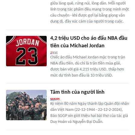
giữa làng quê, rừng núi, lòng dân. Mỗi người
lính trong tác phẩm đều mang trong mình một
câu chuyện - khi được gợi lại bằng giọng văn
dung dị, đầy xúc cảm của người trong cuộc.
4,2 triệu USD cho áo đấu NBA đầu
tiên của Michael Jordan
Chiếc áo đấu Michael Jordan mặc trong trận
NBA đầu tiên, dù chỉ là trận tiền mùa giải,
được bán với giá 4,215 triệu USD, thấp hơn
mức dự tính ban đầu là 10 triệu USD.
Tâm tình của người lính
Kỷ niệm 80 năm Ngày thành lập Quân đội nhân
dân Việt Nam (22-12-1944 - 22-12-2-2024),
Báo SGGP xin giới thiệu hai bài thơ của tác giả
Duy Hoàn và Nguyễn Đại Duẫn.