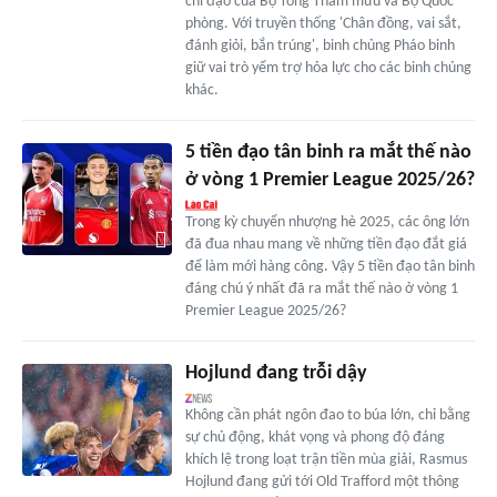
chỉ đạo của Bộ Tổng Tham mưu và Bộ Quốc
phòng. Với truyền thống 'Chân đồng, vai sắt,
đánh giỏi, bắn trúng', binh chủng Pháo binh
giữ vai trò yểm trợ hỏa lực cho các binh chủng
khác.
5 tiền đạo tân binh ra mắt thế nào
ở vòng 1 Premier League 2025/26?
Trong kỳ chuyển nhượng hè 2025, các ông lớn
đã đua nhau mang về những tiền đạo đắt giá
để làm mới hàng công. Vậy 5 tiền đạo tân binh
đáng chú ý nhất đã ra mắt thế nào ở vòng 1
Premier League 2025/26?
Hojlund đang trỗi dậy
Không cần phát ngôn đao to búa lớn, chỉ bằng
sự chủ động, khát vọng và phong độ đáng
khích lệ trong loạt trận tiền mùa giải, Rasmus
Hojlund đang gửi tới Old Trafford một thông