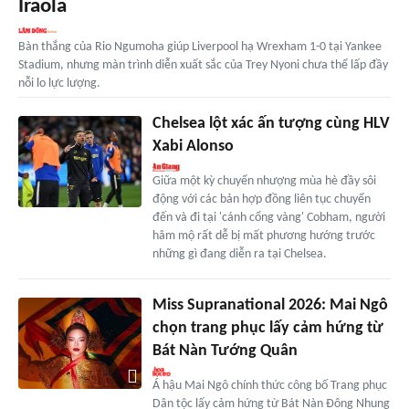
Iraola
Bàn thắng của Rio Ngumoha giúp Liverpool hạ Wrexham 1-0 tại Yankee
Stadium, nhưng màn trình diễn xuất sắc của Trey Nyoni chưa thể lấp đầy
nỗi lo lực lượng.
Chelsea lột xác ấn tượng cùng HLV
Xabi Alonso
Giữa một kỳ chuyển nhượng mùa hè đầy sôi
động với các bản hợp đồng liên tục chuyển
đến và đi tại 'cánh cổng vàng' Cobham, người
hâm mộ rất dễ bị mất phương hướng trước
những gì đang diễn ra tại Chelsea.
Miss Supranational 2026: Mai Ngô
chọn trang phục lấy cảm hứng từ
Bát Nàn Tướng Quân
Á hậu Mai Ngô chính thức công bố Trang phục
Dân tộc lấy cảm hứng từ Bát Nàn Đông Nhung