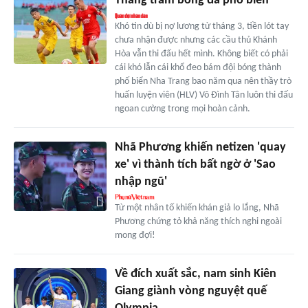
Thăng trầm bóng đá phố biển
Khó tin dù bị nợ lương từ tháng 3, tiền lót tay
chưa nhận được nhưng các cầu thủ Khánh
Hòa vẫn thi đấu hết mình. Không biết có phải
cái khó lẫn cái khổ đeo bám đội bóng thành
phố biển Nha Trang bao năm qua nên thầy trò
huấn luyện viên (HLV) Võ Đình Tân luôn thi đấu
ngoan cường trong mọi hoàn cảnh.
Nhã Phương khiến netizen 'quay
xe' vì thành tích bất ngờ ở 'Sao
nhập ngũ'
Từ một nhân tố khiến khán giả lo lắng, Nhã
Phương chứng tỏ khả năng thích nghi ngoài
mong đợi!
Về đích xuất sắc, nam sinh Kiên
Giang giành vòng nguyệt quế