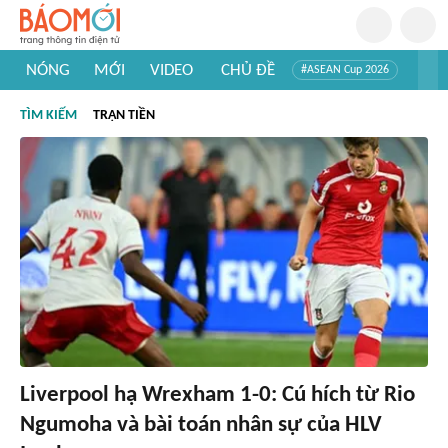
NÓNG
MỚI
VIDEO
CHỦ ĐỀ
#ASEAN Cup 2026
#Trí tuệ nhân tạo
#Mỹ - Iran
#Khám phá Việt Nam
TÌM KIẾM
TRẬN TIỀN
#Khám phá thế giới
Liverpool hạ Wrexham 1-0: Cú hích từ Rio
Ngumoha và bài toán nhân sự của HLV