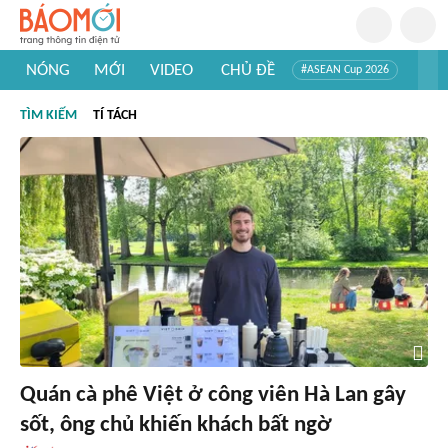
NÓNG
MỚI
VIDEO
CHỦ ĐỀ
#ASEAN Cup 2026
#Trí tuệ nhân tạo
#Mỹ - Iran
#Khám phá Việt Nam
TÌM KIẾM
TÍ TÁCH
#Khám phá thế giới
Quán cà phê Việt ở công viên Hà Lan gây
sốt, ông chủ khiến khách bất ngờ