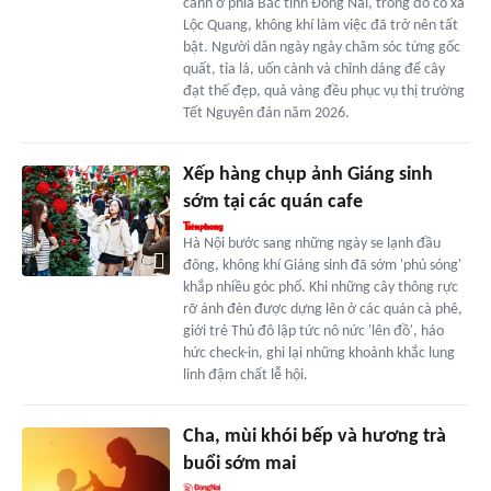
cảnh ở phía Bắc tỉnh Đồng Nai, trong đó có xã
Lộc Quang, không khí làm việc đã trở nên tất
bật. Người dân ngày ngày chăm sóc từng gốc
quất, tỉa lá, uốn cành và chỉnh dáng để cây
đạt thế đẹp, quả vàng đều phục vụ thị trường
Tết Nguyên đán năm 2026.
Xếp hàng chụp ảnh Giáng sinh
sớm tại các quán cafe
Hà Nội bước sang những ngày se lạnh đầu
đông, không khí Giáng sinh đã sớm 'phủ sóng'
khắp nhiều góc phố. Khi những cây thông rực
rỡ ánh đèn được dựng lên ở các quán cà phê,
giới trẻ Thủ đô lập tức nô nức 'lên đồ', háo
hức check-in, ghi lại những khoảnh khắc lung
linh đậm chất lễ hội.
Cha, mùi khói bếp và hương trà
buổi sớm mai