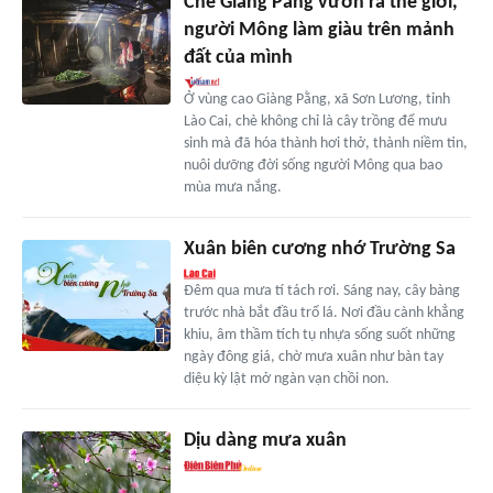
Chè Giàng Pằng vươn ra thế giới,
người Mông làm giàu trên mảnh
đất của mình
Ở vùng cao Giàng Pằng, xã Sơn Lương, tỉnh
Lào Cai, chè không chỉ là cây trồng để mưu
sinh mà đã hóa thành hơi thở, thành niềm tin,
nuôi dưỡng đời sống người Mông qua bao
mùa mưa nắng.
Xuân biên cương nhớ Trường Sa
Đêm qua mưa tí tách rơi. Sáng nay, cây bàng
trước nhà bắt đầu trổ lá. Nơi đầu cành khẳng
khiu, âm thầm tích tụ nhựa sống suốt những
ngày đông giá, chờ mưa xuân như bàn tay
diệu kỳ lật mở ngàn vạn chồi non.
Dịu dàng mưa xuân