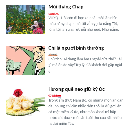
Mùi tháng Chạp
VHXQ - Hồi còn đi học xa nhà, mỗi lần nhìn
màu nắng chạp, mà tôi vẫn gọi là nắng Tết,
lòng tôi lại rung rức nỗi nhớ quê. Nhớ nắng.
Chỉ là người bình thường
Chủ tịch: Ai đang làm ầm ĩ ngoài cửa thế? Cái
gì mà ồn ào vậy?Trợ lý: Có khách đòi gặp ngài
ạ.
Hương quê neo giữ ký ức
Trong ẩm thực Nam Bộ, có những món ăn dân
dã, nhưng chỉ cần nhắc đến thôi là đủ gợi lên
cả một miền ký ức, như món khoai mì hấp
nước cốt dừa - món ăn tuổi thơ của rất nhiều
người miền Tây.