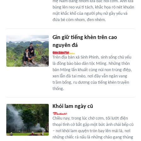
mẹ Nam đang nhóm lửa bắc nồi cơm. Ánh lửa
bùng lên reo vui tí tách, khắc họa rõ nét khuôn
mặt khắc khổ của người phụ nữ gầy yếu và
đứa bé còm nhom, đen nhẻm.
Gìn giữ tiếng khèn trên cao
nguyên đá
Trên địa bàn xã Sính Phình, sinh sống chủ yếu
là đồng bào bào dân tộc Mông. Những thôn
bản Mông lẩn khuất cùng núi non trùng điệp,
xen lẫn đá tai mèo, nơi đây vẫn ngân vang
trầm bổng, ru dương của tiếng khèn truyền
thống.
Khói lam ngày cũ
Chiều nay, trong lúc chờ cơm, tôi lướt điện
thoại tình cờ bắt gặp một bức ảnh chái bếp cũ
– nơi khói lam quyện tròn bay lên mái lá, nơi
những chiếc rá nấu là những chảo gang thủng