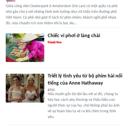
Giữa công viên Oosterpark ở Amsterdam (Hà Lan) có một quầy cà phê
nhỏ gây chú ý với những hình ảnh tưởng như chỉ thấy trên đường phố
Việt Nam: Cà phê nhỏ giọt tí tách từ phin nhôm, khách ngồi ghế nhựa
đỏ, vừa chuyện trò vừa nhâm nhi ly bạc xỉu...
Chiếc vỉ phơi ở làng chài
Triết lý tình yêu từ bộ phim hài nổi
tiếng của Anne Hathaway
Nếu muốn gắn bó dài lâu với ai đó, chúng ta
hãy học cách yêu thương và thấu hiểu con
người thực sự của họ, chứ không phải ảo ảnh
về sự hoàn hảo ta vẽ ra khi chìm trong tình
yêu.