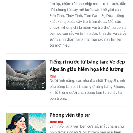
ấm áp, chậm rãi như nhịp mưa rơi tí tách, dẫn
dắt chúng tôi say mê bước vào thế giới của
Sơn Tinh, Thủy Tinh, Tấm Cám, Sọ Dừa, tiếng
khắc - nhập của cây tre trăm đốt… Mỗi câu
chuyện không chỉ là niềm vui trẻ thơ mà còn là
bài học sâu sắc về tình người, tình đời và cả về
sự hy sinh thầm lặng mà mãi sau này lớn lên
tôi mới hiểu.
Tiếng rỉ nước từ băng tan: Vẻ đẹp
Alps ẩn giấu hiểm họa khó lường
Dưới ánh nắng, các nhà địa chất Thụy Sĩ cảnh
báo băng tan bất thường ở sông băng Rhone,
khi lỗ trống dưới chân băng làm tan chảy từ
bên trong.
Phóng viên tập sự
Linh ngồi lặng yên bên cửa sổ, mắt chăm chú
nhìn từng giọt mưa rơi tí tách bên mái hiên.