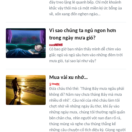
đáy treo lặng lẽ quanh bếp. Chỉ một khoảnh
khắc vậy thôi mà cả một miền ký ức bỗng ùa
về, xốn xang đến nghẹn ngào…
Vì sao chúng ta ngủ ngon hơn
trong ngày mưa gió?
Có bao giờ bạn nhận thấy mình dễ chìm vào
giấc ngủ và ngủ sâu hơn vào những đêm trời
mưa gió, tại sao lại như vậy?
Mua vài xu nhớ…
Đứa cháu thỏ thẻ: 'Tháng Bảy mưa ngâu phải
không dì? Năm nay chưa tháng Bảy mà mưa
nhiều dì nhỉ!'. Câu nói của nhỏ cháu làm tôi
chợt nhớ về những ngày ấu thơ, khi ấy vào
những ngày mưa, chúng tôi thường ngồi quấn
bên chân cha, nhìn người vót nan đan rổ rá,
thúng mủng và nghe cha thủng thẳng kể
những câu chuyện cổ tích diệu kỳ. Giọng người