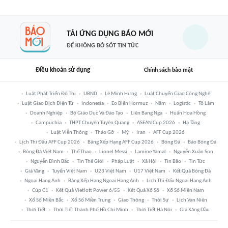
TẢI ỨNG DỤNG BÁO MỚI
ĐỂ KHÔNG BỎ SÓT TIN TỨC
Điều khoản sử dụng
Chính sách bảo mật
Luật Phát Triển Đô Thị
UBND
Lê Minh Hưng
Luật Chuyển Giao Công Nghệ
Luật Giao Dịch Điện Tử
Indonesia
Eo Biển Hormuz
Năm
Logistic
Tô Lâm
Doanh Nghiệp
Bộ Giáo Dục Và Đào Tạo
Liên Bang Nga
Huấn Hoa Hồng
Campuchia
THPT Chuyên Tuyên Quang
ASEAN Cup 2026
Hạ Tầng
Luật Viễn Thông
Tháo Gỡ
Mỹ
Iran
AFF Cup 2026
Lịch Thi Đấu AFF Cup 2026
Bảng Xếp Hạng AFF Cup 2026
Bóng Đá
Báo Bóng Đá
Bóng Đá Việt Nam
Thể Thao
Lionel Messi
Lamine Yamal
Nguyễn Xuân Son
Nguyễn Đình Bắc
Tin Thế Giới
Pháp Luật
Xã Hội
Tin Bão
Tin Tức
Giá Vàng
Tuyển Việt Nam
U23 Việt Nam
U17 Việt Nam
Kết Quả Bóng Đá
Ngoại Hạng Anh
Bảng Xếp Hạng Ngoại Hạng Anh
Lịch Thi Đấu Ngoại Hạng Anh
Cúp C1
Kết Quả Vietlott Power 6/55
Kết Quả Xổ Số
Xổ Số Miền Nam
Xổ Số Miền Bắc
Xổ Số Miền Trung
Giao Thông
Thời Sự
Lịch Vạn Niên
Thời Tiết
Thời Tiết Thành Phố Hồ Chí Minh
Thời Tiết Hà Nội
Giá Xăng Dầu