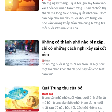
Những ngày tháng 3 quê tôi, gió Tây Nam xào
xạc thổi dọc miền tâm tưởng. Thân ở chốn thị
thành mà lòng tôi cứ quay quắt nhớ quê. Nhớ
căn bếp nhỏ ám đầy muội khói với từng lọn
nhỏ vấn vương khắp trần nhà cùng hương trà
mỗi buổi sớm mai của cha.
Không có thành phố nào bị ngập,
chỉ có những cách nghĩ xây sai cốt
nền
Có những buổi sáng mưa rơi trên Hà Nội như
một lời nhắc khẽ: thành phố này vẫn còn biết
cảm xúc.
Quà Trung thu của bố
Trong căn nhà nhỏ cuối xóm, dưới ánh điện tù
mù bên trong gian bếp nhỏ, Nam đang ngồi
nhặt rau để nấu bữa tối. Cách đó không xa,