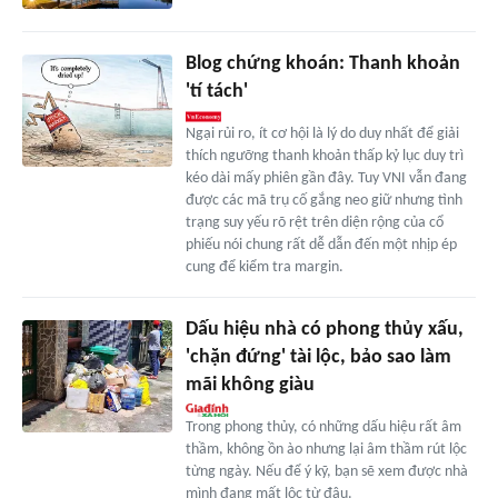
Blog chứng khoán: Thanh khoản
'tí tách'
Ngại rủi ro, ít cơ hội là lý do duy nhất để giải
thích ngưỡng thanh khoản thấp kỷ lục duy trì
kéo dài mấy phiên gần đây. Tuy VNI vẫn đang
được các mã trụ cố gắng neo giữ nhưng tình
trạng suy yếu rõ rệt trên diện rộng của cổ
phiếu nói chung rất dễ dẫn đến một nhịp ép
cung để kiểm tra margin.
Dấu hiệu nhà có phong thủy xấu,
'chặn đứng' tài lộc, bảo sao làm
mãi không giàu
Trong phong thủy, có những dấu hiệu rất âm
thầm, không ồn ào nhưng lại âm thầm rút lộc
từng ngày. Nếu để ý kỹ, bạn sẽ xem được nhà
mình đang mất lộc từ đâu.