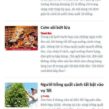
tương đương khoảng 25 tỷ đồng chỉ trong
vòng một thập kỷ qua, dù nội dung chỉ đơn
giản là cảnh lò sưởi cháy suốt 10 tiếng.
Cơm sôi bớt lửa
Trong cái lạnh hanh hao của những ngày trốn
lên núi, khi bóng tối đổ sụp xuống cánh rừng
già, chúng tôi rủ nhau quây quần quanh đống
lửa. Lửa cháy tí tách, ngô nướng thơm lựng,
đàn ghi ta bập bùng. Chị ngồi bên tôi, đôi mắt
không chớp nhìn vào làn khói xám đang bảng
lảng tan đi trong gió rồi khẽ thốt lên: 'Chị thích
mùi khói bếp lắm!'.
Người trồng quất cảnh tất bật vào
vụ Tết
Còn hơn 2 tháng nữa sẽ đến Tết Nguyên đán
Bính Ngọ 2026, nhưng tại các vùng trồng quất