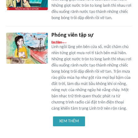
Những giọt nước tròn to long lanh thi nhau rơi
đều xuống rãnh nước tạo thành những chiếc
bong bóng trôi dập dềnh rồi vỡ tan.
Phóng viên tập sự
Linh ngồi lặng yên bên cửa sổ, mắt chăm chú
nhìn từng giọt mưa rơi tí tách bên mái hiên.
Những giọt nước tròn to long lanh thi nhau rơi
đều xuống rãnh nước tạo thành những chiếc
bong bóng trôi dập dềnh rồi vỡ tan. Trận mưa
rào giữa mùa hạ như gột rửa mọi bụi bặm của
đất trời, làm dịu mát bầu không khí oi nồng,
nóng nực của những ngày hè nắng cháy. Một
bản nhạc trữ tình quen thuộc phát ra từ
chương trình rađio cài đặt trên điện thoại
càng khiến tâm trạng Linh trở nên rộn ràng.
XEM THÊM