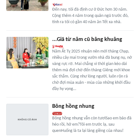
Đến nay, tôi đã định cư ở Đức hơn 30 năm.
Cộng thêm 4 năm trong quân ngũ trước đó,
tính ra tôi có gần 40 năm ăn Tết xa nhà.
...Giã từ năm cũ bâng khuâng
Năm Ất Tỵ 2025 nhuận nên mới tháng Chạp,
nhiều cây mai trong vườn nhà đã bung nụ, nở
vàng rực rỡ. Mai chẳng vì thời gian kéo dài
thêm mà đợi chờ đến tháng Giêng mới khoe
sắc thắm. Cũng như lòng người, luôn rộn rã
chờ đợi mùa xuân - mùa của những khởi đầu
đầy hy vọng…
Bông hồng nhung
Bông hồng nhung vẫn còn tươiSao em bảo đã
héo rồi, hở em?Tôi em trước lạ, sau
quenHuống là ta lại láng giềng của nhau!