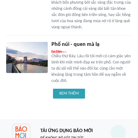
khách bốn phương bởi sắc vàng đặc trưng của
những cánh đồng cải vàng dài bất tận khoe
sắc đón gió đông bên triền sông, hay sắc hồng
tươi của hoa súng đang mùa nở rộ ở làng quê
vùng ngoại thành.
Phố núi - quen mà lạ
Chiều thứ Bảy. Lâu rồi tôi mới có cảm giác yên
bình khi một mình đạp xe trên phố. Con người
ta dù sôi nổi thế nào đôi lúc cũng cần một
khoảng lặng trong tâm hồn để suy ngẫm về
cuộc đời.
XEM THÊM
TẢI ỨNG DỤNG BÁO MỚI
ĐỂ KHÔNG BỎ SÓT TIN TỨC