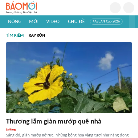
NÓNG
MỚI
VIDEO
CHỦ ĐỀ
#ASEAN Cup 2026
#Trí tuệ nhân tạo
#Mỹ - Iran
#Khám phá Việt Nam
TÌM KIẾM
RẬP RỜN
#Khám phá thế giới
Thương lắm giàn mướp quê nhà
Sáng đó, giàn mướp nở rực. Những bông hoa vàng tươi như nắng đọng