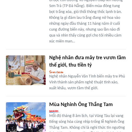
đi dọc con đường Võ Nguyên Giáp lên hướng
Sơn Trà (TP Đà Nẵng). Biển mùa đông tung
bọt trắng xóa, gió thổi thông thốc lạnh tràn.
Không lạ gì đám lau trắng đang nở hoa vào
những ngày đầu tháng 11 hàng năm ở cuối
cung đường biển này, nhưng sao lần nào đi
qua và nhìn thấy cũng gợi cho tôi nhiều cảm
xúc miên man…
Nghệ nhân đưa mây tre vươn tầm
thế giới, thu tiền tỷ
Nghệ nhân Nguyễn Văn Tĩnh biến mây tre Phú
Vinh thành sản phẩm nghệ thuật tinh xảo,
xuất khẩu, vươn tầm thế giới.
Mùa Nghinh Ông Thắng Tam
Mỗi độ tháng 8 âm lịch, tại Vũng Tàu lại vang
tiếng sóng hòa cùng nhịp trống lễ Nghinh Ông
Thắng Tam. Không chỉ là nghi thức tín ngưỡng