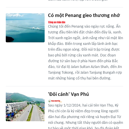
Có một Penang gieo thương nhớ
Chúng tôi đến Penang vào ngày rực nắng. Ấn
tượng đầu tiên khi đặt chân đến đây là, xanh.
Trời xanh ngăn ngắt, ánh nắng như rải mật lên
khắp đảo. Biển trong xanh lấp lánh ánh bạc
trên đầu ngọn sóng. Đồi núi trập trùng được
bao phủ bởi rừng cây xanh mát. Dọc đoạn
đường từ sân bay ở phía Nam đến phía Bắc
đảo, từ đại lộ Jalan Sultan Azlan Shah, đến JIn
Tanjong Tokong, rồi Jalan Tanjung Bungah rợp
mát những hàng cổ thụ hai bên đường.
'Đôi cánh' Vạn Phú
Sau ngày 1/12/2024, hai cái tên Vạn Thọ, Ký
Phú chỉ còn là kỷ niệm đẹp trong lòng người
dân hai địa phương nói riêng và huyện Đại Từ
nói chung. Nhưng tất thảy người dân có quyền
tự hào về một thời gian khó, họ đã đoàn kết