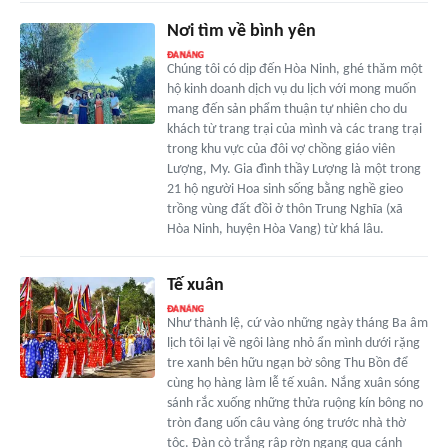
Nơi tìm về bình yên
Chúng tôi có dịp đến Hòa Ninh, ghé thăm một
hộ kinh doanh dịch vụ du lịch với mong muốn
mang đến sản phẩm thuận tự nhiên cho du
khách từ trang trại của mình và các trang trại
trong khu vực của đôi vợ chồng giáo viên
Lượng, My. Gia đình thầy Lượng là một trong
21 hộ người Hoa sinh sống bằng nghề gieo
trồng vùng đất đồi ở thôn Trung Nghĩa (xã
Hòa Ninh, huyện Hòa Vang) từ khá lâu.
Tế xuân
Như thành lệ, cứ vào những ngày tháng Ba âm
lịch tôi lại về ngôi làng nhỏ ẩn mình dưới rặng
tre xanh bên hữu ngạn bờ sông Thu Bồn để
cùng họ hàng làm lễ tế xuân. Nắng xuân sóng
sánh rắc xuống những thửa ruộng kín bông no
tròn đang uốn câu vàng óng trước nhà thờ
tộc. Đàn cò trắng rập rờn ngang qua cánh