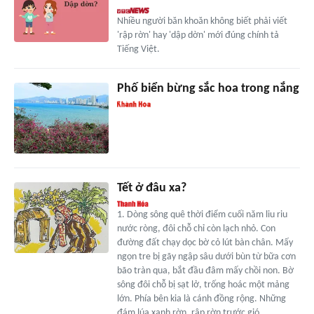
Nhiều người băn khoăn không biết phải viết
'rập rờn' hay 'dập dờn' mới đúng chính tả
Tiếng Việt.
Phố biển bừng sắc hoa trong nắng
Tết ở đâu xa?
1. Dòng sông quê thời điểm cuối năm liu riu
nước ròng, đôi chỗ chỉ còn lạch nhỏ. Con
đường đất chạy dọc bờ cỏ lút bàn chân. Mấy
ngọn tre bị gãy ngập sâu dưới bùn từ bữa cơn
bão tràn qua, bắt đầu đâm mấy chồi non. Bờ
sông đôi chỗ bị sạt lở, trống hoác một mảng
lớn. Phía bên kia là cánh đồng rộng. Những
đám lúa xanh rờn, rập rờn trước gió.