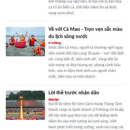
linh thiêng của ngư dân, lễ hội còn là bản hòa
ca tri ân biển cả, thể hiện niềm tin và khát
vọng vươn khơi.
Về với Cà Mau - Trọn vẹn sắc màu
du lịch sông nước
Nhắc đến Cà Mau, người ta thường nghĩ ngay
đến mảnh đất tận cùng Tổ quốc – nơi 'đất biết
nở, rừng biết đi, biển sinh sôi'. Vùng đất ấy
vừa mang vẻ đẹp hoang sơ, phong cảnh hữu
tình, vừa in đậm hình ảnh con người chân
chất, hiền hòa và mến khách.
Lời thề trước nhân dân
Đại lễ kỷ niệm 80 năm Cách mạng Tháng Tám
thành công và Quốc khánh 2/9 không chỉ là dịp
để tôn vinh quá khứ mà còn để khẳng định
niềm tin vào một tương lai tươi sáng, Việt
Nam phát triển hùng cường, sánh vai cùng các