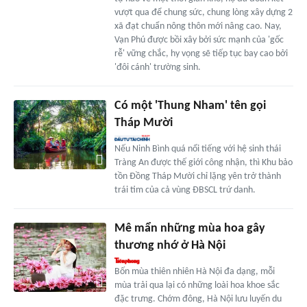
vượt qua để chung sức, chung lòng xây dựng 2
xã đạt chuẩn nông thôn mới nâng cao. Nay,
Vạn Phú được bồi xây bởi sức mạnh của 'gốc
rễ' vững chắc, hy vọng sẽ tiếp tục bay cao bởi
'đôi cánh' trường sinh.
Có một 'Thung Nham' tên gọi
Tháp Mười
Nếu Ninh Bình quá nổi tiếng với hệ sinh thái
Tràng An được thế giới công nhận, thì Khu bảo
tồn Đồng Tháp Mười chỉ lặng yên trở thành
trái tim của cả vùng ĐBSCL trứ danh.
Mê mẩn những mùa hoa gây
thương nhớ ở Hà Nội
Bốn mùa thiên nhiên Hà Nội đa dạng, mỗi
mùa trải qua lại có những loài hoa khoe sắc
đặc trưng. Chớm đông, Hà Nội lưu luyến du