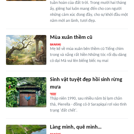
tuần hoàn của đất trời. Trong mười hai tháng
ấy, giêng hai luôn mang đến cho con người
những cảm xúc đong đầy, cho sự khởi đầu một
năm mới an lành, tươi đẹp.
Mùa xuân thềm cũ
Mẹ kể về mùa xuân bên thềm cũ Tiếng chim
trong và nắng rất hiền Những tóc rối dịu dàng
cỏ dại Mà vui lên biếng biếc nụ mai
Sinh vật tuyệt đẹp hồi sinh rừng
mưa
Thập niên 1990, sau nhiều năm bị lạm chăn
thả, Pierella - đồng cỏ ở Sarapiquí rơi vào tình
trạng 'đất chết'.
Làng mình, quê mình…