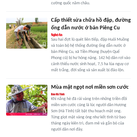
cường quốc năm châu.
Cấp thiết sửa chữa hồ đập, đường
ống dẫn nước ở bản Piêng Cu
Sau hai đợt lũ quét liên tiếp, đập Huôi Muồng
và toàn bộ hệ thống đường ống dẫn nước ở
bản Piêng Cu, xã Tiền Phong (huyện Quế
Phong cũ) bị hư hỏng nặng. 142 hộ dân rơi vào
cảnh thiếu nước sinh hoạt, 7,5 ha lúa nguy cơ
mất trắng, đời sống và sản xuất bị đảo lộn.
Mùa mật ngọt nơi miền sơn cước
Khi nắng hè đã rải vàng trên những triền đồi
miền sơn cước cũng là lúc người dân Hương
Sơn (Hà Tĩnh) tất bật thu hoạch mật ong.
Từng giọt mật vàng óng như kết tinh từ bao
tháng ngày kiên trì, đam mê và gắn bó của
người dân nơi đây.