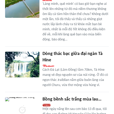
'Làng mình, quê mình' có bao giờ bạn nghe ai
thốt lên những từ đó mà niềm thương không
ôm lấy cả tâm hồn thân thể chưa? Không dưới
một lần, tôi đã thấy và thấy cả những giọt
nước lấp lánh chảy ra từ khóe mắt bạn bè
mình, nhất là mỗi độ Tết không đủ điều kiện
để về, mỗi khi làng quê bạn vào mùa biển
động, bão dông…
Dòng thác bạc giữa đại ngàn Tà
Hine
Cách Đà Lạt (Lâm Đồng) tầm 70km, Tà Hine
mang vẻ đẹp nguyên sơ của núi rừng. Ở đó có
ngọn thác Jraiblian nằm giữa buôn làng của
người Churu, vừa thơ mộng vừa hùng vĩ.
Bồng bềnh sắc trắng mùa lau…
Một ngày nắng lên sau cơn bão 13 đi qua, tôi