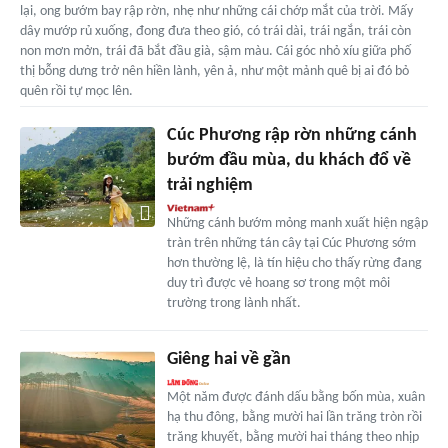
lại, ong bướm bay rập rờn, nhẹ như những cái chớp mắt của trời. Mấy
dây mướp rủ xuống, đong đưa theo gió, có trái dài, trái ngắn, trái còn
non mơn mởn, trái đã bắt đầu già, sậm màu. Cái góc nhỏ xíu giữa phố
thị bỗng dưng trở nên hiền lành, yên ả, như một mảnh quê bị ai đó bỏ
quên rồi tự mọc lên.
Cúc Phương rập rờn những cánh
bướm đầu mùa, du khách đổ về
trải nghiệm
Những cánh bướm mỏng manh xuất hiện ngập
tràn trên những tán cây tại Cúc Phương sớm
hơn thường lệ, là tín hiệu cho thấy rừng đang
duy trì được vẻ hoang sơ trong một môi
trường trong lành nhất.
Giêng hai về gần
Một năm được đánh dấu bằng bốn mùa, xuân
hạ thu đông, bằng mười hai lần trăng tròn rồi
trăng khuyết, bằng mười hai tháng theo nhịp