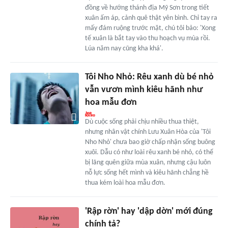
đồng về hướng thánh địa Mỹ Sơn trong tiết
xuân ấm áp, cảnh quê thật yên bình. Chỉ tay ra
mấy đám ruộng trước mặt, chú tôi bảo: 'Xong
tế xuân là bắt tay vào thu hoạch vụ mùa rồi.
Lúa năm nay cũng kha khá'.
Tôi Nho Nhỏ: Rêu xanh dù bé nhỏ
vẫn vươn mình kiêu hãnh như
hoa mẫu đơn
Dù cuộc sống phải chịu nhiều thua thiệt,
nhưng nhân vật chính Lưu Xuân Hòa của 'Tôi
Nho Nhỏ' chưa bao giờ chấp nhận sống buông
xuôi. Dẫu có như loài rêu xanh bé nhỏ, có thể
bị lãng quên giữa mùa xuân, nhưng cậu luôn
nỗ lực sống hết mình và kiêu hãnh chẳng hề
thua kém loài hoa mẫu đơn.
'Rập rờn' hay 'dập dờn' mới đúng
chính tả?