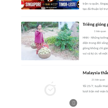
trận ra quân, Singa
tạo đà thuận lợi tr
Triêng gióng
1
liên quan
HNN - Những tưởng c
diện trong đời sống
gióng không chỉ gá
vui và ký ức về một
Malaysia thắ
21
liên quan
Tối 25/7, tuyển Ma
lượt trận mở màn b