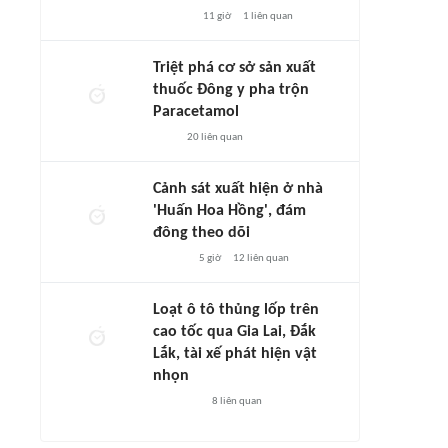
11 giờ
1
liên quan
Triệt phá cơ sở sản xuất
thuốc Đông y pha trộn
Paracetamol
20
liên quan
Cảnh sát xuất hiện ở nhà
'Huấn Hoa Hồng', đám
đông theo dõi
5 giờ
12
liên quan
Loạt ô tô thủng lốp trên
cao tốc qua Gia Lai, Đắk
Lắk, tài xế phát hiện vật
nhọn
8
liên quan