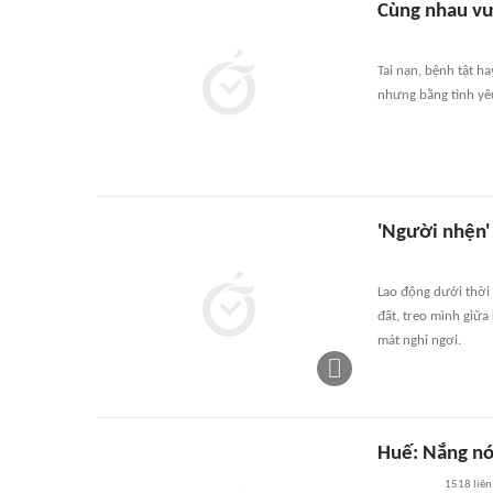
Cùng nhau vư
Tai nạn, bệnh tật 
nhưng bằng tình yêu
'Người nhện'
Lao động dưới thời 
đất, treo mình giữa
mát nghỉ ngơi.
Huế: Nắng nó
1518
liên