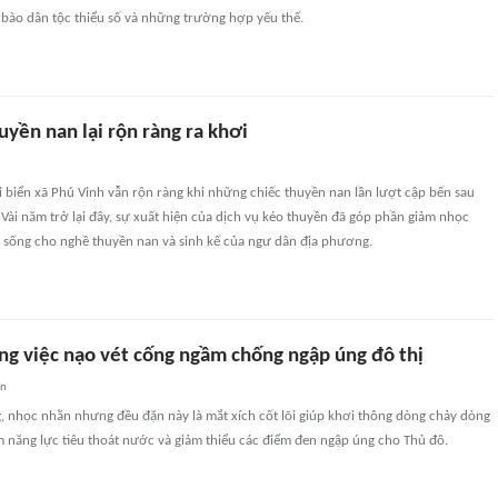
 bào dân tộc thiểu số và những trường hợp yếu thế.
uyền nan lại rộn ràng ra khơi
i biển xã Phú Vinh vẫn rộn ràng khi những chiếc thuyền nan lần lượt cập bến sau
Vài năm trở lại đây, sự xuất hiện của dịch vụ kéo thuyền đã góp phần giảm nhọc
c sống cho nghề thuyền nan và sinh kế của ngư dân địa phương.
ng việc nạo vét cống ngầm chống ngập úng đô thị
an
, nhọc nhằn nhưng đều đặn này là mắt xích cốt lõi giúp khơi thông dòng chảy dòng
 năng lực tiêu thoát nước và giảm thiểu các điểm đen ngập úng cho Thủ đô.