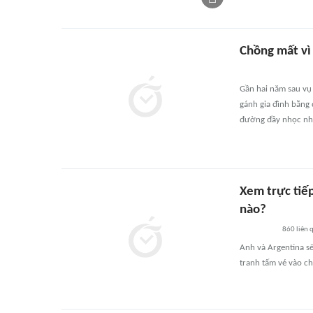
Chồng mất vì
Gần hai năm sau vụ 
gánh gia đình bằng 
đường đầy nhọc nhằn
Xem trực tiế
nào?
860
liên 
Anh và Argentina sẽ 
tranh tấm vé vào c