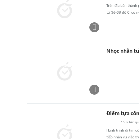
Trên địa bàn thành 
từ 36-38 độ C, có n
Nhọc nhằn t
Điểm tựa côn
1502
liên qu
Hành trình đi tìm c
tiếp nhận vụ việc t