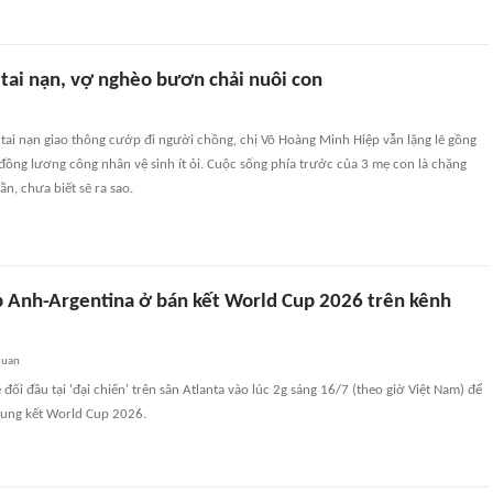
 tai nạn, vợ nghèo bươn chải nuôi con
tai nạn giao thông cướp đi người chồng, chị Võ Hoàng Minh Hiệp vẫn lặng lẽ gồng
đồng lương công nhân vệ sinh ít ỏi. Cuộc sống phía trước của 3 mẹ con là chặng
, chưa biết sẽ ra sao.
p Anh-Argentina ở bán kết World Cup 2026 trên kênh
quan
đối đầu tại 'đại chiến' trên sân Atlanta vào lúc 2g sáng 16/7 (theo giờ Việt Nam) để
hung kết World Cup 2026.