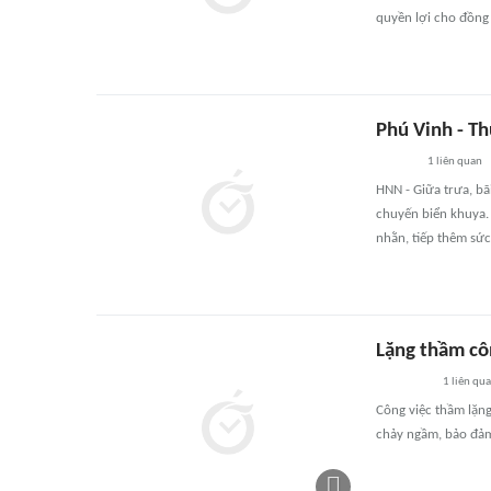
quyền lợi cho đồng
Phú Vinh - Th
1
liên quan
HNN - Giữa trưa, bã
chuyến biển khuya. 
nhằn, tiếp thêm sứ
Lặng thầm cô
1
liên qu
Công việc thầm lặng
chảy ngầm, bảo đảm