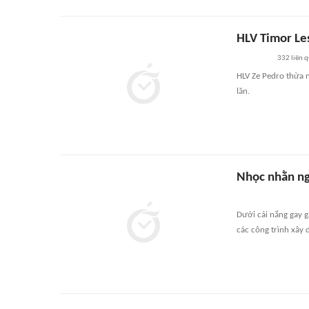
HLV Timor Le
332
liên 
HLV Ze Pedro thừa n
lăn.
Nhọc nhằn n
Dưới cái nắng gay 
các công trình xây