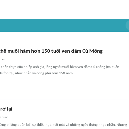
ghề muối hầm hơn 150 tuổi ven đầm Cù Mông
quan
chân thực của nhiếp ảnh gia, làng nghề muối hầm ven đầm Cù Mông (xã Xuân
 lẽ tồn tại, nhọc nhằn và công phu hơn 150 năm.
rở lại
n quan
ừng bị lãng quên bởi sự thiếu hụt, mất mát và những ngày tháng nhọc nhằn. Nhưng