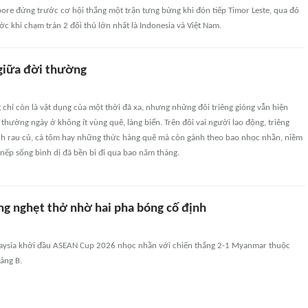
pore đứng trước cơ hội thắng một trận tưng bừng khi đón tiếp Timor Leste, qua đó
ước khi chạm trán 2 đối thủ lớn nhất là Indonesia và Việt Nam.
 giữa đời thường
hỉ còn là vật dụng của một thời đã xa, nhưng những đôi triêng gióng vẫn hiện
 thường ngày ở không ít vùng quê, làng biển. Trên đôi vai người lao động, triêng
nh rau củ, cá tôm hay những thức hàng quê mà còn gánh theo bao nhọc nhằn, niềm
 nếp sống bình dị đã bền bỉ đi qua bao năm tháng.
ng nghẹt thở nhờ hai pha bóng cố định
laysia khởi đầu ASEAN Cup 2026 nhọc nhằn với chiến thắng 2-1 Myanmar thuộc
ảng B.