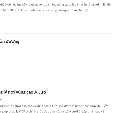
phố Huế tiếp tục xảy ra nắng nóng và nắng nóng gay gắt trên diện rộng với nhiệt độ
ơi trên 38 độ C; khiến sinh hoạt, cuộc sống của người dân chật vật.
uần đường
g lý nơi vùng cao A Lưới
an
ông lý của người dân các xã vùng cao A Lưới giờ đây bớt nhọc nhằn hơn khi Điểm
rợ giúp pháp lý (TGPL) chính thức được ra mắt tại xã A Lưới 2, góp phần bảo vệ