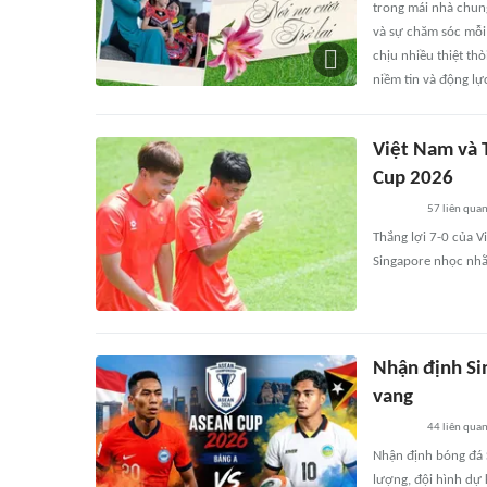
trong mái nhà chun
và sự chăm sóc mỗi
chịu nhiều thiệt th
niềm tin và động lự
Việt Nam và 
Cup 2026
57
liên qua
Thắng lợi 7-0 của V
Singapore nhọc nh
Nhận định Si
vang
44
liên qua
Nhận định bóng đá 
lượng, đội hình dự 