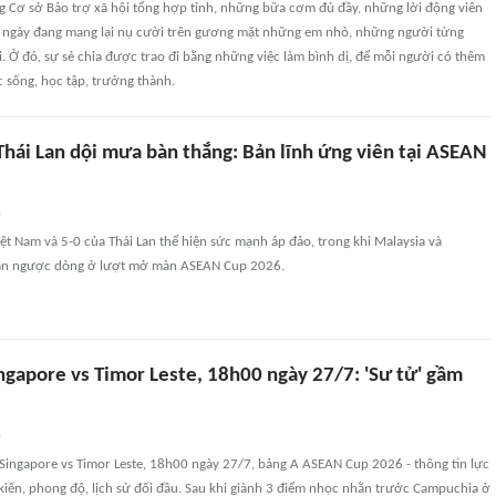
g Cơ sở Bảo trợ xã hội tổng hợp tỉnh, những bữa cơm đủ đầy, những lời động viên
 ngày đang mang lại nụ cười trên gương mặt những em nhỏ, những người từng
òi. Ở đó, sự sẻ chia được trao đi bằng những việc làm bình dị, để mỗi người có thêm
c sống, học tập, trưởng thành.
Thái Lan dội mưa bàn thắng: Bản lĩnh ứng viên tại ASEAN
n
iệt Nam và 5-0 của Thái Lan thể hiện sức mạnh áp đảo, trong khi Malaysia và
ằn ngược dòng ở lượt mở màn ASEAN Cup 2026.
ngapore vs Timor Leste, 18h00 ngày 27/7: 'Sư tử' gầm
n
Singapore vs Timor Leste, 18h00 ngày 27/7, bảng A ASEAN Cup 2026 - thông tin lực
kiến, phong độ, lịch sử đối đầu. Sau khi giành 3 điểm nhọc nhằn trước Campuchia ở