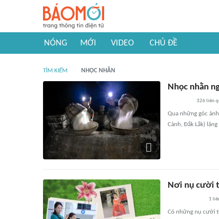
NÓNG
MỚI
VIDEO
CHỦ ĐỀ
TÌM KIẾM
NHỌC NHẰN
Nhọc nhằn n
326
liên 
Qua những góc ảnh 
Cảnh, Đắk Lắk) lặng
Nơi nụ cười t
1
liê
Có những nụ cười t