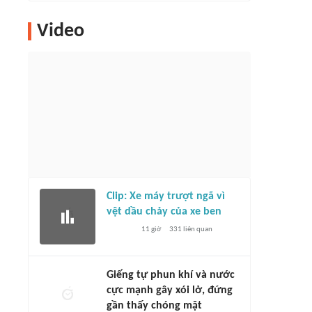
Video
Clip: Xe máy trượt ngã vì
vệt dầu chảy của xe ben
11 giờ
331
liên quan
Giếng tự phun khí và nước
cực mạnh gây xói lở, đứng
gần thấy chóng mặt