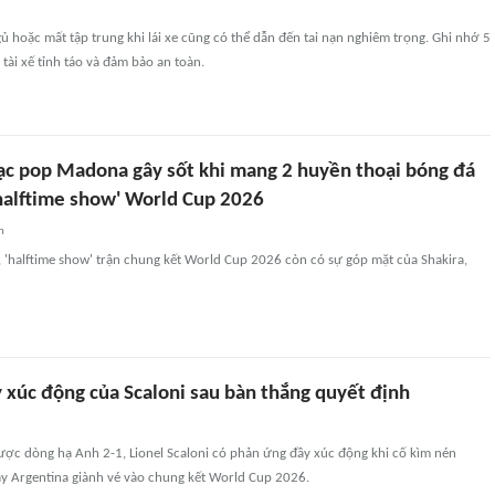
gủ hoặc mất tập trung khi lái xe cũng có thể dẫn đến tai nạn nghiêm trọng. Ghi nhớ 5
 tài xế tỉnh táo và đảm bảo an toàn.
c pop Madona gây sốt khi mang 2 huyền thoại bóng đá
'halftime show' World Cup 2026
n
'halftime show' trận chung kết World Cup 2026 còn có sự góp mặt của Shakira,
 xúc động của Scaloni sau bàn thắng quyết định
ợc dòng hạ Anh 2-1, Lionel Scaloni có phản ứng đầy xúc động khi cố kìm nén
y Argentina giành vé vào chung kết World Cup 2026.