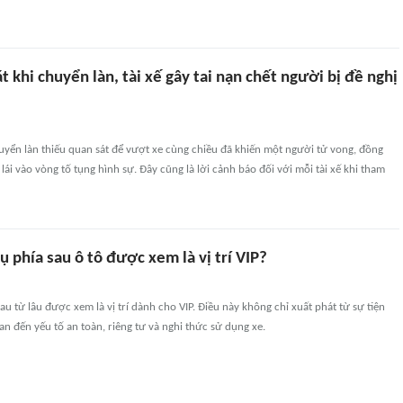
t khi chuyển làn, tài xế gây tai nạn chết người bị đề nghị
uyển làn thiếu quan sát để vượt xe cùng chiều đã khiến một người tử vong, đồng
lái vào vòng tố tụng hình sự. Đây cũng là lời cảnh báo đối với mỗi tài xế khi tham
ụ phía sau ô tô được xem là vị trí VIP?
sau từ lâu được xem là vị trí dành cho VIP. Điều này không chỉ xuất phát từ sự tiện
an đến yếu tố an toàn, riêng tư và nghi thức sử dụng xe.