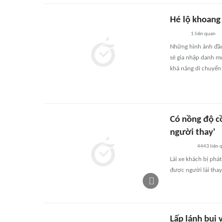
Hé lộ khoang
1
liên quan
Những hình ảnh đầu
sẽ gia nhập danh m
khả năng di chuyển
Có nồng độ cồ
người thay'
4443
liên 
Lái xe khách bị phá
được người lái thay
Lấp lánh bụi 