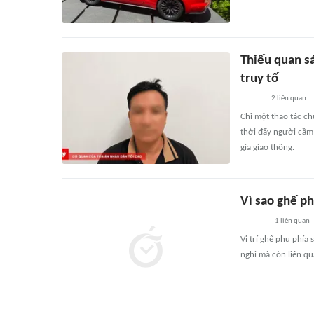
Thiếu quan sá
truy tố
2
liên quan
Chỉ một thao tác ch
thời đẩy người cầm 
gia giao thông.
Vì sao ghế ph
1
liên quan
Vị trí ghế phụ phía 
nghi mà còn liên qu