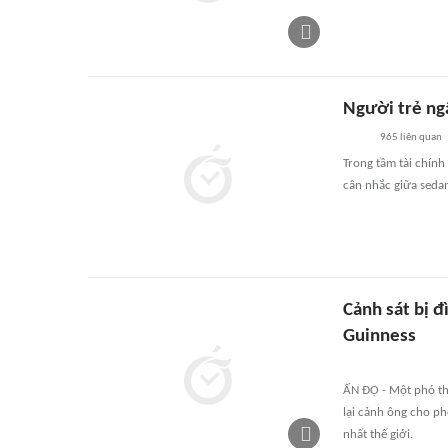
Người trẻ ng
965
liên quan
Trong tầm tài chính
cân nhắc giữa sedan 
Cảnh sát bị đì
Guinness
ẤN ĐỘ - Một phó tha
lại cảnh ông cho phé
nhất thế giới.