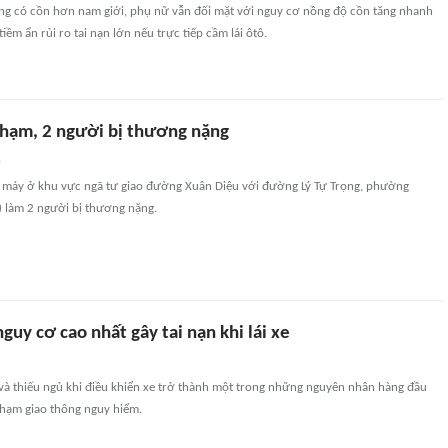
uống có cồn hơn nam giới, phụ nữ vẫn đối mặt với nguy cơ nồng độ cồn tăng nhanh
tiềm ẩn rủi ro tai nạn lớn nếu trực tiếp cầm lái ôtô.
chạm, 2 người bị thương nặng
n
xe máy ở khu vực ngã tư giao đường Xuân Diệu với đường Lý Tự Trọng, phường
) làm 2 người bị thương nặng.
nguy cơ cao nhất gây tai nạn khi lái xe
 và thiếu ngủ khi điều khiển xe trở thành một trong những nguyên nhân hàng đầu
chạm giao thông nguy hiểm.