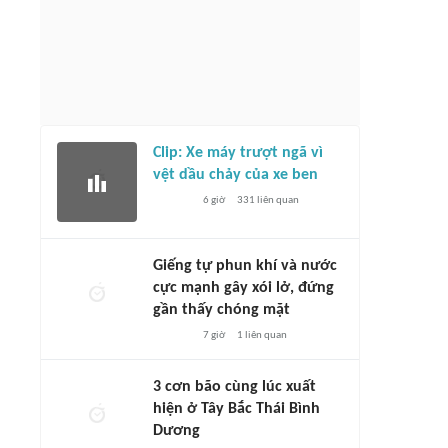
Clip: Xe máy trượt ngã vì
vệt dầu chảy của xe ben
6 giờ
331
liên quan
Giếng tự phun khí và nước
cực mạnh gây xói lở, đứng
gần thấy chóng mặt
7 giờ
1
liên quan
3 cơn bão cùng lúc xuất
hiện ở Tây Bắc Thái Bình
Dương