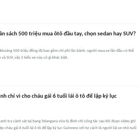
ân sách 500 triệu mua ôtô đầu tay, chọn sedan hay SUV?
 khoảng 500 triệu đồng đã bao gồm chi phí lăn bánh, người mua xe lần đầu có thể
và SUV, vậy 2 kiểu xe này có gì khác biệt.
nh chỉ vì cho cháu gái 6 tuổi lái ô tô để lập kỷ lục
nh tra cảnh sát tại bang Telangana vừa bị đình chỉ công tác sau khi đoạn video ghi
p cháu gái 6 tuổi lái ô tô để lập kỷ lục Guinness với tư cách là người lái xe nhỏ tuổi