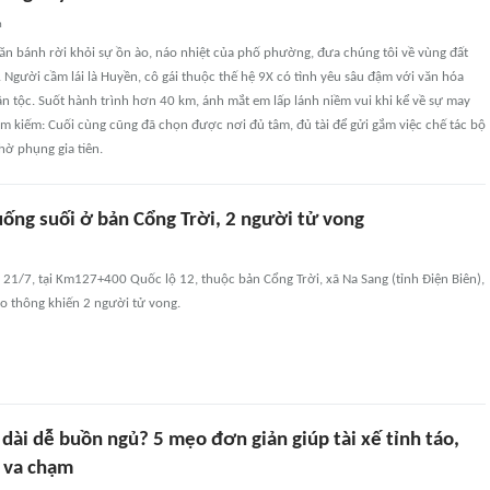
n
lăn bánh rời khỏi sự ồn ào, náo nhiệt của phố phường, đưa chúng tôi về vùng đất
Người cầm lái là Huyền, cô gái thuộc thế hệ 9X có tình yêu sâu đậm với văn hóa
n tộc. Suốt hành trình hơn 40 km, ánh mắt em lấp lánh niềm vui khi kể về sự may
m kiếm: Cuối cùng cũng đã chọn được nơi đủ tâm, đủ tài để gửi gắm việc chế tác bộ
hờ phụng gia tiên.
uống suối ở bản Cổng Trời, 2 người tử vong
21/7, tại Km127+400 Quốc lộ 12, thuộc bản Cổng Trời, xã Na Sang (tỉnh Điện Biên),
iao thông khiến 2 người tử vong.
dài dễ buồn ngủ? 5 mẹo đơn giản giúp tài xế tỉnh táo,
 va chạm