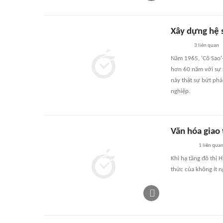
Xây dựng hệ s
3
liên quan
Năm 1965, 'Cô Sao'-
hơn 60 năm với sự x
này thật sự bứt phá
nghiệp.
Văn hóa giao 
1
liên qua
Khi hạ tầng đô thị 
thức của không ít n