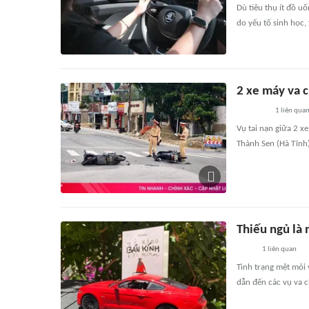
Dù tiêu thụ ít đồ 
do yếu tố sinh học, 
2 xe máy va 
1
liên qua
Vụ tai nạn giữa 2 
Thành Sen (Hà Tĩnh
Thiếu ngủ là 
1
liên quan
Tình trạng mệt mỏi
dẫn đến các vụ va 