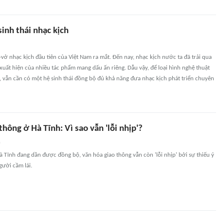
inh thái nhạc kịch
vở nhạc kịch đầu tiên của Việt Nam ra mắt. Đến nay, nhạc kịch nước ta đã trải qua
uất hiện của nhiều tác phẩm mang dấu ấn riêng. Dẫu vậy, để loại hình nghệ thuật
, vẫn cần có một hệ sinh thái đồng bộ đủ khả năng đưa nhạc kịch phát triển chuyên
thông ở Hà Tĩnh: Vì sao vẫn 'lỗi nhịp'?
n
Hà Tĩnh đang dần được đồng bộ, văn hóa giao thông vẫn còn 'lỗi nhịp' bởi sự thiếu ý
gười cầm lái.