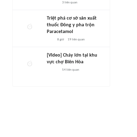
3
liên quan
Triệt phá cơ sở sản xuất
thuốc Đông y pha trộn
Paracetamol
8 giờ
19
liên quan
[Video] Cháy lớn tại khu
vực chợ Biên Hòa
54
liên quan