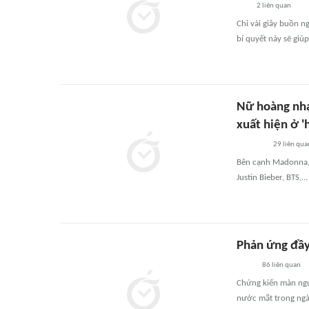
2
liên quan
Chỉ vài giây buồn n
bí quyết này sẽ giúp
Nữ hoàng nhạ
xuất hiện ở 
29
liên qua
Bên cạnh Madonna, 
Justin Bieber, BTS,...
Phản ứng đầy
86
liên quan
Chứng kiến màn ngư
nước mắt trong ngà