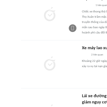
1
liên qua
Chiếc xe thong thả 
Thọ Xuân trầm mặc. 
truyền thống của dâ
mắn sau bao ngày tì
hoành phi câu đối t
Xe máy lao x
2
liên quan
Khoảng 22 giờ ngày 
xảy ra vụ tai nạn g
Lái xe đường 
giảm nguy cơ