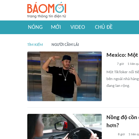
NÓNG
MỚI
VIDEO
CHỦ ĐỀ
TÌM KIẾM
NGƯỜI CẦM LÁI
Mexico: Một T
7 giờ
1
liên q
Một TikToker nổi tiế
bên ngoài nhà hàng 
đang lan rộng.
Nồng độ cồn c
hơn?
8 giờ
1
liên 