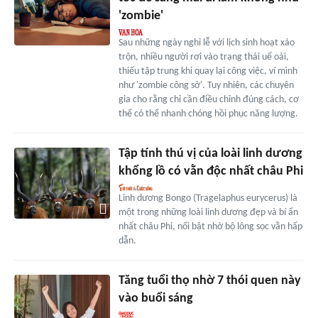
'zombie'
Sau những ngày nghỉ lễ với lịch sinh hoạt xáo
trộn, nhiều người rơi vào trạng thái uể oải,
thiếu tập trung khi quay lại công việc, ví mình
như 'zombie công sở'. Tuy nhiên, các chuyên
gia cho rằng chỉ cần điều chỉnh đúng cách, cơ
thể có thể nhanh chóng hồi phục năng lượng.
Tập tính thú vị của loài linh dương
khổng lồ có vằn độc nhất châu Phi
Linh dương Bongo (Tragelaphus eurycerus) là
một trong những loài linh dương đẹp và bí ẩn
nhất châu Phi, nổi bật nhờ bộ lông sọc vằn hấp
dẫn.
Tăng tuổi thọ nhờ 7 thói quen này
vào buổi sáng