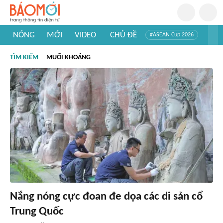
NÓNG
MỚI
VIDEO
CHỦ ĐỀ
#ASEAN Cup 2026
#Trí tuệ nhân tạo
#Mỹ - Iran
#Khám phá Việt Nam
TÌM KIẾM
MUỐI KHOÁNG
#Khám phá thế giới
Nắng nóng cực đoan đe dọa các di sản cổ
Trung Quốc