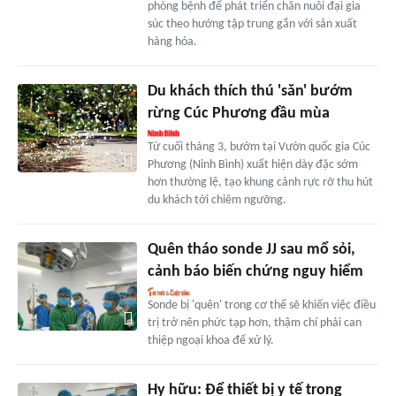
phòng bệnh để phát triển chăn nuôi đại gia
súc theo hướng tập trung gắn với sản xuất
hàng hóa.
Du khách thích thú 'săn' bướm
rừng Cúc Phương đầu mùa
Từ cuối tháng 3, bướm tại Vườn quốc gia Cúc
Phương (Ninh Bình) xuất hiện dày đặc sớm
hơn thường lệ, tạo khung cảnh rực rỡ thu hút
du khách tới chiêm ngưỡng.
Quên tháo sonde JJ sau mổ sỏi,
cảnh báo biến chứng nguy hiểm
Sonde bị 'quên' trong cơ thể sẽ khiến việc điều
trị trở nên phức tạp hơn, thậm chí phải can
thiệp ngoại khoa để xử lý.
Hy hữu: Để thiết bị y tế trong