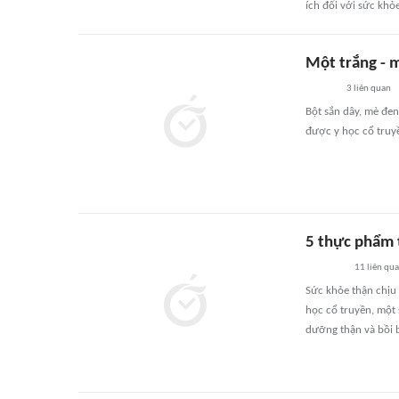
ích đối với sức khỏe
Một trắng - 
3
liên quan
Bột sắn dây, mè đen
được y học cổ truy
5 thực phẩm
11
liên qu
Sức khỏe thận chịu
học cổ truyền, một
dưỡng thận và bồi 