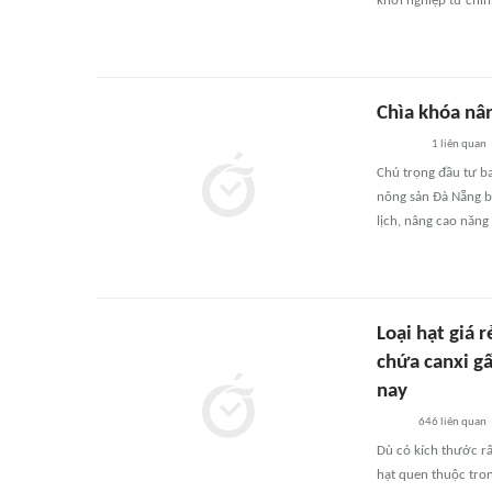
khởi nghiệp từ chí
Chìa khóa nân
1
liên quan
Chú trọng đầu tư ba
nông sản Đà Nẵng bứ
lịch, nâng cao năng
Loại hạt giá 
chứa canxi gấ
nay
646
liên quan
Dù có kích thước rấ
hạt quen thuộc tron