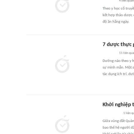
4
liên quan
Theo y học cổ truyề
kết hợp thảo dược c
độ ăn hằng ngày.
7 dược thực g
11
liên qu
Dưỡng não theo y h
sự minh mẫn. Một s
tác dụng ích trí, d
Khởi nghiệp 
1
liên q
Giữa vùng đất Quảng
bao thế hệ người d