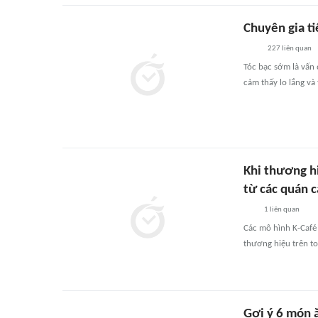
Chuyên gia ti
227
liên quan
Tóc bạc sớm là vấn 
cảm thấy lo lắng và 
Khi thương hi
từ các quán 
1
liên quan
Các mô hình K-Café
thương hiệu trên to
Gợi ý 6 món ă