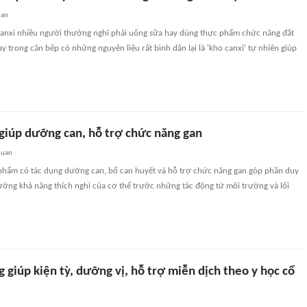
uan
anxi nhiều người thường nghĩ phải uống sữa hay dùng thực phẩm chức năng đắt
ay trong căn bếp có những nguyên liệu rất bình dân lại là 'kho canxi' tự nhiên giúp
giúp dưỡng can, hỗ trợ chức năng gan
quan
phẩm có tác dụng dưỡng can, bổ can huyết và hỗ trợ chức năng gan góp phần duy
cường khả năng thích nghi của cơ thể trước những tác động từ môi trường và lối
 giúp kiện tỳ, dưỡng vị, hỗ trợ miễn dịch theo y học cổ