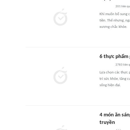
201
liên q
Khi muốn bổ sung c
tiền. Thế nhưng, ng
xương chắc khỏe.
6 thực phẩm 
2783
liên 
Lựa chọn các thực 
trì sức khỏe, tăng 
sống hiện đại.
4 món ăn sáng
truyền