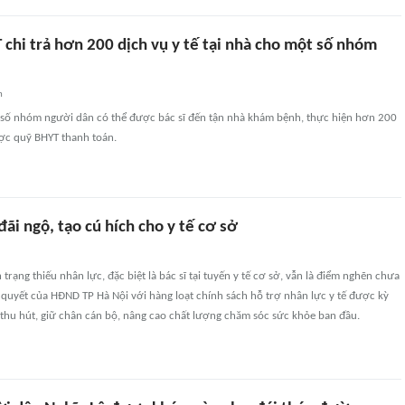
chi trả hơn 200 dịch vụ y tế tại nhà cho một số nhóm
n
t số nhóm người dân có thể được bác sĩ đến tận nhà khám bệnh, thực hiện hơn 200
ược quỹ BHYT thanh toán.
đãi ngộ, tạo cú hích cho y tế cơ sở
trạng thiếu nhân lực, đặc biệt là bác sĩ tại tuyến y tế cơ sở, vẫn là điểm nghẽn chưa
quyết của HĐND TP Hà Nội với hàng loạt chính sách hỗ trợ nhân lực y tế được kỳ
 thu hút, giữ chân cán bộ, nâng cao chất lượng chăm sóc sức khỏe ban đầu.