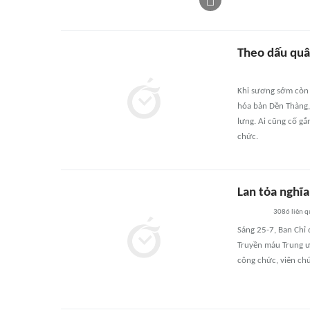
Theo dấu quâ
Khi sương sớm còn b
hóa bản Dền Thàng,
lưng. Ai cũng cố g
chức.
Lan tỏa nghĩ
3086
liên 
Sáng 25-7, Ban Chỉ
Truyền máu Trung ư
công chức, viên chứ