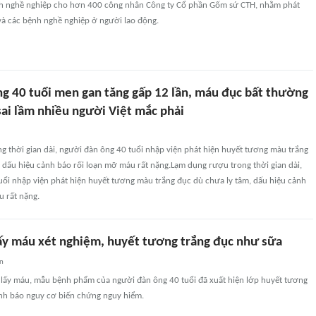
nh nghề nghiệp cho hơn 400 công nhân Công ty Cổ phần Gốm sứ CTH, nhằm phát
và các bệnh nghề nghiệp ở người lao động.
g 40 tuổi men gan tăng gấp 12 lần, máu đục bất thường
sai lầm nhiều người Việt mắc phải
g thời gian dài, người đàn ông 40 tuổi nhập viện phát hiện huyết tương màu trắng
 dấu hiệu cảnh báo rối loạn mỡ máu rất nặng.Lạm dụng rượu trong thời gian dài,
uổi nhập viện phát hiện huyết tương màu trắng đục dù chưa ly tâm, dấu hiệu cảnh
u rất nặng.
lấy máu xét nghiệm, huyết tương trắng đục như sữa
an
i lấy máu, mẫu bệnh phẩm của người đàn ông 40 tuổi đã xuất hiện lớp huyết tương
ảnh báo nguy cơ biến chứng nguy hiểm.