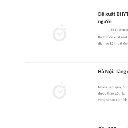
Đề xuất BHYT 
người
591
liên qua
Bộ Y tế đề xuất mộ
dịch vụ kỹ thuật đ
Hà Nội: Tăng 
Nhiều năm qua, tình 
được tháo gỡ. Nghị 
vọng sẽ tạo cú hích