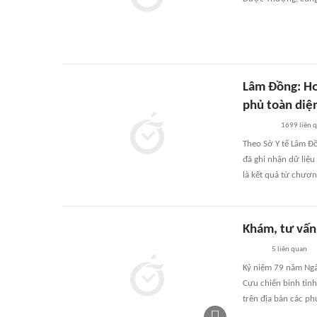
Lâm Đồng: Hơ
phủ toàn diệ
1699
liên 
Theo Sở Y tế Lâm Đồ
đã ghi nhận dữ liệu
là kết quả từ chươn
Khám, tư vấn
5
liên quan
Kỷ niệm 79 năm Ngà
Cựu chiến binh tỉnh
trên địa bàn các p