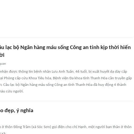
âu lạc bộ Ngân hàng máu sống Công an tỉnh kịp thời hiến
ời
 quan
 nhận được thông tin bệnh nhân Lưu Anh Tuấn, 46 tuổi, bị xuất huyết dạ dày cấp
tại Phòng cấp cứu Khoa Tiêu hóa, Bệnh viện Đa khoa tỉnh Thanh Hóa cần truyền gấp
tức Câu lạc bộ Ngân hàng máu sống Công an tỉnh Thanh Hóa đã huy động 4 thành
 máu cứu người.
o đẹp, ý nghĩa
n ở thôn Đồng Trầm (xã Sóc Sơn) gọi điện cho chị Hạnh, một người bạn thân ở thôn
 xã: