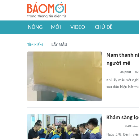
NÓNG
MỚI
VIDEO
CHỦ ĐỀ
TÌM KIẾM
LẤY MÁU
Nam thanh ni
người mê
36 phút
82
Khi lấy máu xét ngh
sau dấu hiệu bất th
Khám sàng lọ
840
liên 
Ngày 5/8, Bệnh viện