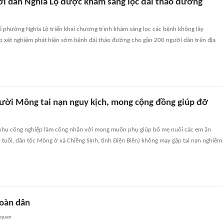
i dân Nghĩa Lộ được khám sàng lọc đái tháo đường
ế phường Nghĩa Lộ triển khai chương trình khám sàng lọc các bệnh không lây
ào xét nghiệm phát hiện sớm bệnh đái tháo đường cho gần 200 người dân trên địa
gười Mông tai nạn nguy kịch, mong cộng đồng giúp đỡ
khu công nghiệp làm công nhân với mong muốn phụ giúp bố mẹ nuôi các em ăn
tuổi, dân tộc Mông ở xã Chiềng Sinh, tỉnh Điện Biên) không may gặp tai nạn nghiêm
toàn dân
 quan