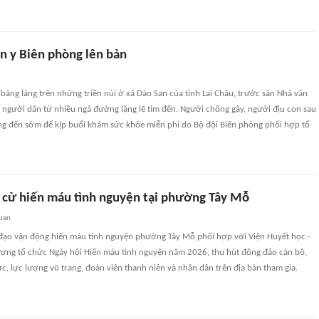
n y Biên phòng lên bản
ảng lảng trên những triền núi ở xã Dào San của tỉnh Lai Châu, trước sân Nhà văn
 người dân từ nhiều ngả đường lặng lẽ tìm đến. Người chống gậy, người địu con sau
ắng đến sớm để kịp buổi khám sức khỏe miễn phí do Bộ đội Biên phòng phối hợp tổ
a cử hiến máu tình nguyện tại phường Tây Mỗ
quan
 đạo vận động hiến máu tình nguyện phường Tây Mỗ phối hợp với Viện Huyết học -
ơng tổ chức Ngày hội Hiến máu tình nguyện năm 2026, thu hút đông đảo cán bộ,
c, lực lượng vũ trang, đoàn viên thanh niên và nhân dân trên địa bàn tham gia.