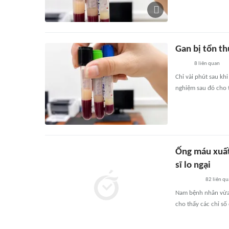
Gan bị tổn th
8
liên quan
Chỉ vài phút sau kh
nghiệm sau đó cho 
Ống máu xuất
sĩ lo ngại
82
liên qu
Nam bệnh nhân vừa 
cho thấy các chỉ số 