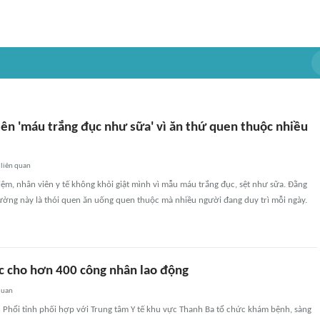
ên 'máu trắng đục như sữa' vì ăn thứ quen thuộc nhiều
liên quan
iệm, nhân viên y tế không khỏi giật mình vì mẫu máu trắng đục, sệt như sữa. Đằng
ường này là thói quen ăn uống quen thuộc mà nhiều người đang duy trì mỗi ngày.
c cho hơn 400 công nhân lao động
quan
 Phổi tỉnh phối hợp với Trung tâm Y tế khu vực Thanh Ba tổ chức khám bệnh, sàng