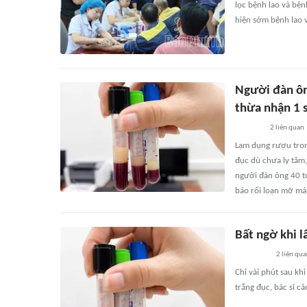
lọc bệnh lao và bệ
hiện sớm bệnh lao 
Người đàn ôn
thừa nhận 1 
2
liên quan
Lạm dụng rượu tron
đục dù chưa ly tâm,
người đàn ông 40 t
báo rối loạn mỡ má
Bất ngờ khi 
2
liên qu
Chỉ vài phút sau kh
trắng đục, bác sĩ c