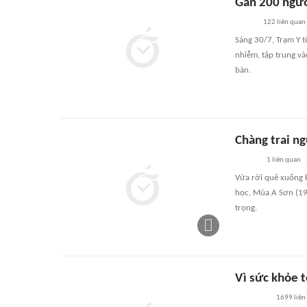
Gần 200 ngườ
122
liên quan
Sáng 30/7, Trạm Y t
nhiễm, tập trung v
bàn.
Chàng trai n
1
liên quan
Vừa rời quê xuống 
học, Mùa A Sơn (19 
trọng.
Vì sức khỏe 
1699
liên