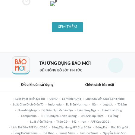
XEM THÊM
TẢI ỨNG DỤNG BÁO MỚI
ĐỂ KHÔNG BỎ SÓT TIN TỨC
Điều khoản sử dụng
Chính sách bảo mật
Luật Phát Triển Đô Thị
UBND
Lê Minh Hưng
Luật Chuyển Giao Công Nghệ
Luật Giao Dịch Điện Tử
Indonesia
Eo Biển Hormuz
Năm
Logistic
Tô Lâm
Doanh Nghiệp
Bộ Giáo Dục Và Đào Tạo
Liên Bang Nga
Huấn Hoa Hồng
Campuchia
THPT Chuyên Tuyên Quang
ASEAN Cup 2026
Hạ Tầng
Luật Viễn Thông
Tháo Gỡ
Mỹ
Iran
AFF Cup 2026
Lịch Thi Đấu AFF Cup 2026
Bảng Xếp Hạng AFF Cup 2026
Bóng Đá
Báo Bóng Đá
Bóng Đá Việt Nam
Thể Thao
Lionel Messi
Lamine Yamal
Nguyễn Xuân Son