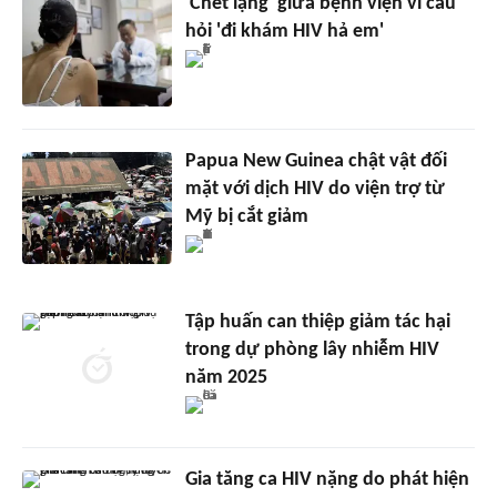
'Chết lặng' giữa bệnh viện vì câu
hỏi 'đi khám HIV hả em'
Papua New Guinea chật vật đối
mặt với dịch HIV do viện trợ từ
Mỹ bị cắt giảm
Tập huấn can thiệp giảm tác hại
trong dự phòng lây nhiễm HIV
năm 2025
Gia tăng ca HIV nặng do phát hiện