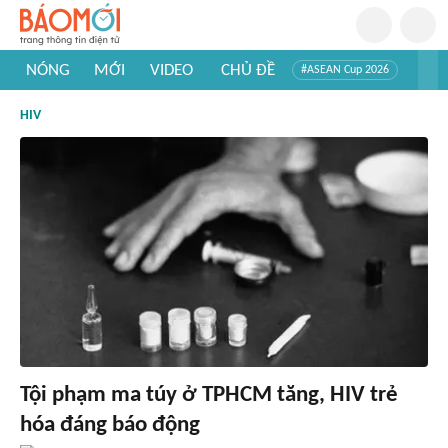
NÓNG
MỚI
VIDEO
CHỦ ĐỀ
#ASEAN Cup 2026
#Trí tuệ nhân tạo
#Mỹ - Iran
#Khám phá Việt Nam
HIV
#Khám phá thế giới
Tội phạm ma túy ở TPHCM tăng, HIV trẻ
hóa đáng báo động