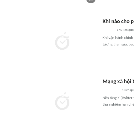
Khi nào cho p
175
liên qua
Khi vận hành chính
tượng tham gia, ba
Mạng xã hội X
1
liên qu
Nền tảng X (Twitter 
thử nghiệm hạn chế,