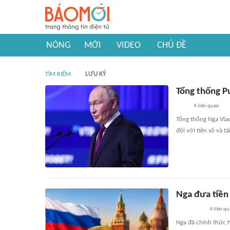
NÓNG
MỚI
VIDEO
CHỦ ĐỀ
TÌM KIẾM
LƯU KÝ
Tổng thống Pu
4
liên quan
Tổng thống Nga Vlad
đối với tiền số và tà
Nga đưa tiền
4
liên qu
Nga đã chính thức 