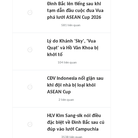
Đình Bắc lên tiếng sau khi
tạm dẫn đầu cuộc đua Vua
phá lưới ASEAN Cup 2026
581
liên quan
Lý do Khánh 'Sky', 'Vua
Quạt' và Hồ Văn Khoa bị
khởi tố
104
liên quan
CĐV Indonesia nổi giận sau
khi đội nhà bị loại khỏi
ASEAN Cup
2
liên quan
HLV Kim Sang-sik nói điều
đặc biệt về Đình Bắc sau cú
đúp vào lưới Campuchia
3538
liên quan