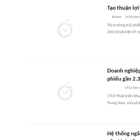
Tạo thuận lợ
Bnews
1618
liên
Thị trường trái phi
200/2026/NĐ-CP, tạ
Doanh nghiệp 
phiếu gần 2.
1913
liên 
CTCP Phát triển Khu
Trung Nam, vừa phát
Hệ thống ngân