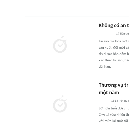
Không có an 
17
liên q
Tài sản mã hóa mở r
sản xuất, đổi mới s
tin được bảo đảm bằ
xác thực tài sản, b
dài hạn.
Thương vụ tr
một năm
1913
liên qu
Sở hữu tuổi đời ch
Crystal vừa khiến t
với mức lãi suất tối