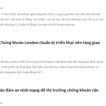
uan
g 7 năm 2026, hệ thống ngân hàng đã nỗ lực cung ứng thêm cho nền kinh tế một
lên tới 1,46 triệu tỷ đồng. Tuy nhiên, con số này vẫn còn khoảng cách rất xa so với
iến khoảng 5,1 triệu tỷ đồng của toàn xã hội trong năm nay.
 Chứng khoán London chuẩn bị triển khai nền tảng giao
khoán London (LSE) vừa công bố kế hoạch triển khai một nền tảng giao dịch ngoài
, hướng tới mô hình giao dịch gần như liên tục nhằm tăng tính thanh khoản và
nền tảng giao dịch hoạt động 24/7.
ảo đảm an ninh mạng để thị trường chứng khoán vận
uan