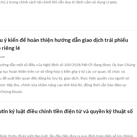
ú ý trong chính sách tài chính khi vẫn duy trì lệnh cấm sử dụng crypto.
u ý kiến để hoàn thiện hướng dẫn giao dịch trái phiếu
 riêng lẻ
quan
hướng dẫn một số điều của Nghị định số 200/2026/NĐ-CP đang được Ủy ban Chứng
 tục hoàn thiện trên cơ sở tổng hợp ý kiến góp ý từ các cơ quan, tổ chức và
 đề xuất liên quan đến đăng ký, lưu ký, giao dịch, thực hiện quyền của người sở
ược tiếp thu, chỉnh sửa nhằm nâng cao tính khả thi, đồng thời vẫn bảo đảm sự
t Chứng khoán.
tin ký luật điều chỉnh tiền điện tử và quyền kỹ thuật số
imir Putin đã ký một đạo luật, lần đầu tiên đưa ra quy định toàn diện về lưu thông