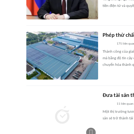
tiền điện tử và quyề
Phép thử chấ
175
liên qua
Thành công của gia
mà bằng độ tin cậy 
chuyển hóa thành q
Đưa tài sản t
11
liên quan
Một thị trường tươn
sản sẽ trở thành tà