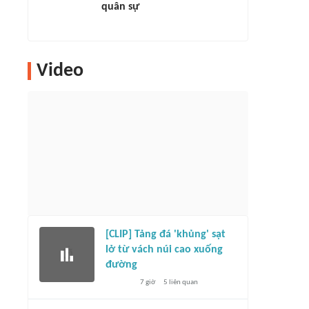
quân sự
Video
[CLIP] Tảng đá 'khủng' sạt
lở từ vách núi cao xuống
đường
7 giờ
5
liên quan