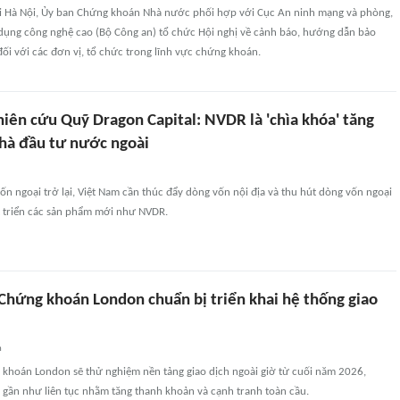
i Hà Nội, Ủy ban Chứng khoán Nhà nước phối hợp với Cục An ninh mạng và phòng,
dụng công nghệ cao (Bộ Công an) tổ chức Hội nghị về cảnh báo, hướng dẫn bảo
i với các đơn vị, tổ chức trong lĩnh vực chứng khoán.
iên cứu Quỹ Dragon Capital: NVDR là 'chìa khóa' tăng
nhà đầu tư nước ngoài
ốn ngoại trở lại, Việt Nam cần thúc đẩy dòng vốn nội địa và thu hút dòng vốn ngoại
t triển các sản phẩm mới như NVDR.
 Chứng khoán London chuẩn bị triển khai hệ thống giao
n
 khoán London sẽ thử nghiệm nền tảng giao dịch ngoài giờ từ cuối năm 2026,
 gần như liên tục nhằm tăng thanh khoản và cạnh tranh toàn cầu.