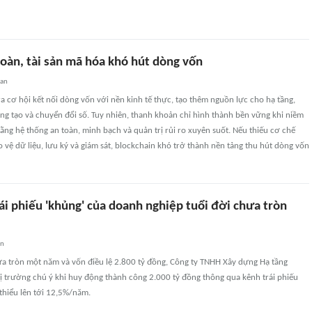
toàn, tài sản mã hóa khó hút dòng vốn
uan
a cơ hội kết nối dòng vốn với nền kinh tế thực, tạo thêm nguồn lực cho hạ tầng,
áng tạo và chuyển đổi số. Tuy nhiên, thanh khoản chỉ hình thành bền vững khi niềm
ng hệ thống an toàn, minh bạch và quản trị rủi ro xuyên suốt. Nếu thiếu cơ chế
ảo vệ dữ liệu, lưu ký và giám sát, blockchain khó trở thành nền tảng thu hút dòng vốn
ái phiếu 'khủng' của doanh nghiệp tuổi đời chưa tròn
an
ưa tròn một năm và vốn điều lệ 2.800 tỷ đồng, Công ty TNHH Xây dựng Hạ tầng
hị trường chú ý khi huy động thành công 2.000 tỷ đồng thông qua kênh trái phiếu
 thiểu lên tới 12,5%/năm.