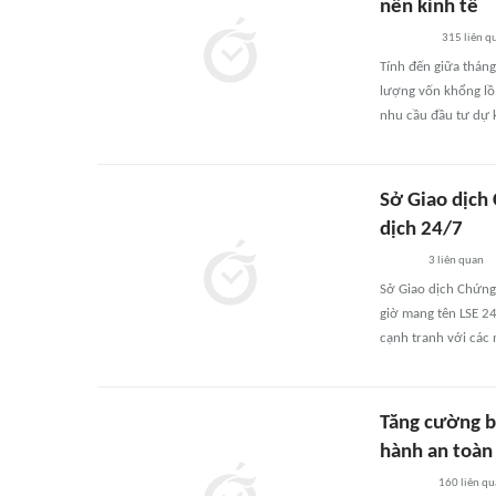
nền kinh tế
315
liên q
Tính đến giữa thán
lượng vốn khổng lồ 
nhu cầu đầu tư dự k
Sở Giao dịch
dịch 24/7
3
liên quan
Sở Giao dịch Chứng 
giờ mang tên LSE 24
cạnh tranh với các 
Tăng cường b
hành an toàn
160
liên q