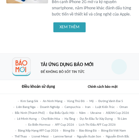
Bên cạnh iPhone 2G mở ra kỷ nguyên
smartphone, năm iPhone khác đánh dấu từng
bước tiến về thiết kế và công nghệ của Apple.
XEM THÊM
TẢI ỨNG DỤNG BÁO MỚI
ĐỂ KHÔNG BỎ SÓT TIN TỨC
Điều khoản sử dụng
Chính sách bảo mật
Kim Sang-Sik
An Ninh Mạng
Vùng Thủ Đô
Mỹ
Đường Vành Đai 5
Liên Bang Nga
Doanh Nghiệp
Campuchia
Iran
Luật Kiến Trúc
Oman
Bắc Ninh (thành Phố)
Đại Biểu Quốc Hội
Năm
Ukraine
ASEAN Cup 2026
Lê Minh Hưng
Chợ Biên Hòa
Hạ Tầng
Dự Án Đầu Tư Xây Dựng
Tô Lâm
Eo Biển Hormuz
AFF Cup 2026
Lịch Thi Đấu AFF Cup 2026
Bảng Xếp Hạng AFF Cup 2026
Bóng Đá
Báo Bóng Đá
Bóng Đá Việt Nam
Thể Thao
Lionel Messi
Lamine Yamal
Nguyễn Xuân Son
Nguyễn Đình Bắc