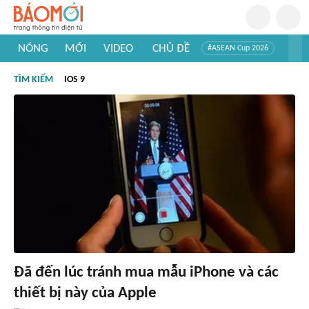
NÓNG
MỚI
VIDEO
CHỦ ĐỀ
#ASEAN Cup 2026
#Trí tuệ nhân tạo
#Mỹ - Iran
#Khám phá Việt Nam
TÌM KIẾM
IOS 9
#Khám phá thế giới
Đã đến lúc tránh mua mẫu iPhone và các
thiết bị này của Apple