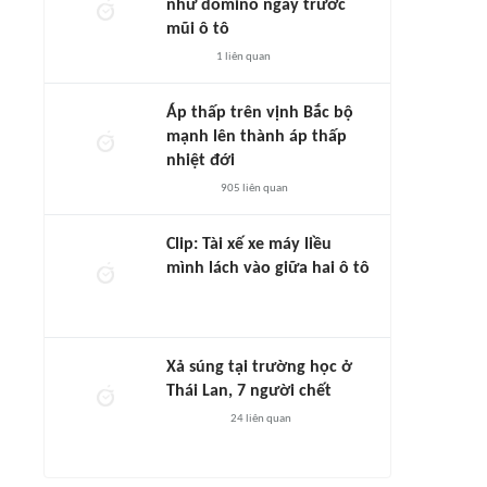
như domino ngay trước
mũi ô tô
1
liên quan
Áp thấp trên vịnh Bắc bộ
mạnh lên thành áp thấp
nhiệt đới
905
liên quan
Clip: Tài xế xe máy liều
mình lách vào giữa hai ô tô
Xả súng tại trường học ở
Thái Lan, 7 người chết
24
liên quan