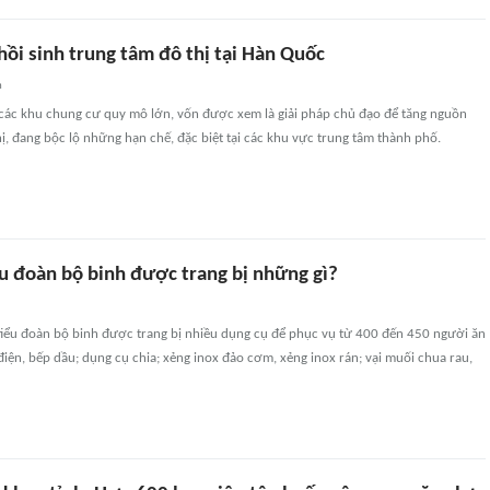
ồi sinh trung tâm đô thị tại Hàn Quốc
n
 các khu chung cư quy mô lớn, vốn được xem là giải pháp chủ đạo để tăng nguồn
hị, đang bộc lộ những hạn chế, đặc biệt tại các khu vực trung tâm thành phố.
ểu đoàn bộ binh được trang bị những gì?
 tiểu đoàn bộ binh được trang bị nhiều dụng cụ để phục vụ từ 400 đến 450 người ăn
iện, bếp dầu; dụng cụ chia; xẻng inox đảo cơm, xẻng inox rán; vại muối chua rau,