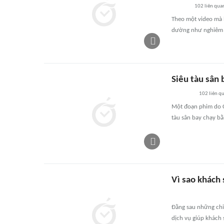
102
liên qua
Theo một video mà 
dường như nghiêm t
Siêu tàu sân 
102
liên q
Một đoạn phim do C
tàu sân bay chạy b
Vì sao khách
Đằng sau những chiế
dịch vụ giúp khách 