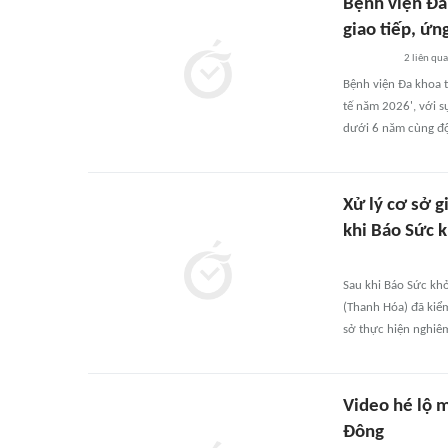
Bệnh viện Đa
giao tiếp, ứn
2
liên qu
Bệnh viện Đa khoa t
tế năm 2026', với s
dưới 6 năm cùng đội 
Xử lý cơ sở 
khi Báo Sức 
Sau khi Báo Sức khỏ
(Thanh Hóa) đã kiểm
sở thực hiện nghiê
Video hé lộ 
Đông