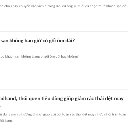
con cháu hay chuyển vào viện dưỡng lão, cụ ông 70 tuổi đã chọn thuê khách sạn để
 sạn không bao giờ có gối ôm dài?
sao khách sạn không trang bị gối ôm dài hay không?
dhand, thói quen tiêu dùng giúp giảm rác thải dệt may
an
 đang mở ra hướng đi mới giúp giải bài toán rác thải dệt may nhức nhối trên toàn
Việt Nam.