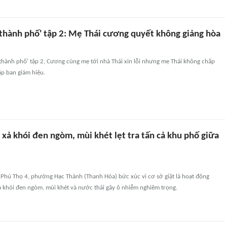
 thành phố' tập 2: Mẹ Thái cương quyết không giảng hòa
 thành phố' tập 2, Cương cùng mẹ tới nhà Thái xin lỗi nhưng mẹ Thái không chấp
ặp ban giám hiệu.
 xả khói đen ngòm, mùi khét lẹt tra tấn cả khu phố giữa
Phú Thọ 4, phường Hạc Thành (Thanh Hóa) bức xúc vì cơ sở giặt là hoạt động
ả khói đen ngòm, mùi khét và nước thải gây ô nhiễm nghiêm trọng.