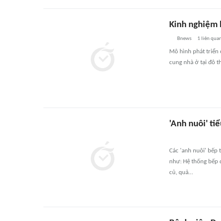
Kinh nghiệm h
Bnews
1
liên qua
Mô hình phát triển
cung nhà ở tại đô t
'Anh nuôi' ti
Các 'anh nuôi' bếp
như: Hệ thống bếp đ
củ, quả…