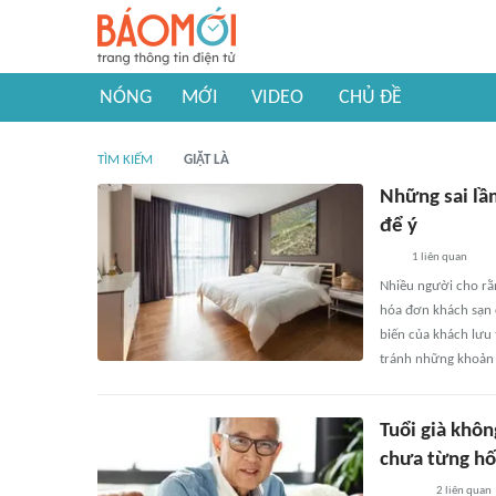
NÓNG
MỚI
VIDEO
CHỦ ĐỀ
TÌM KIẾM
GIẶT LÀ
Những sai lầ
để ý
1
liên quan
Nhiều người cho rằn
hóa đơn khách sạn c
biến của khách lưu t
tránh những khoản t
Tuổi già khôn
chưa từng hố
2
liên quan