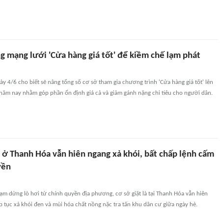
g mạng lưới 'Cửa hàng giá tốt' để kiềm chế lạm phát
y 4/6 cho biết sẽ nâng tổng số cơ sở tham gia chương trình 'Cửa hàng giá tốt' lên
 năm nay nhằm góp phần ổn định giá cả và giảm gánh nặng chi tiêu cho người dân.
 ở Thanh Hóa vẫn hiên ngang xả khói, bất chấp lệnh cấm
yền
ạm dừng lò hơi từ chính quyền địa phương, cơ sở giặt là tại Thanh Hóa vẫn hiên
p tục xả khói đen và mùi hóa chất nồng nặc tra tấn khu dân cư giữa ngày hè.