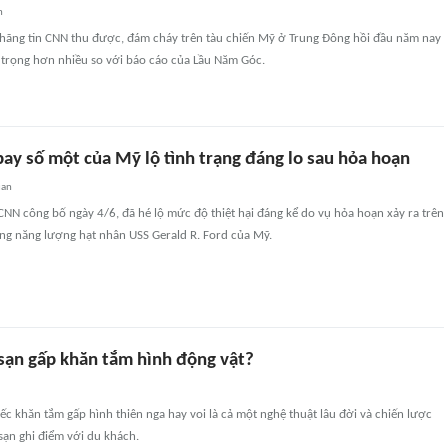
n
hãng tin CNN thu được, đám cháy trên tàu chiến Mỹ ở Trung Đông hồi đầu năm nay
rọng hơn nhiều so với báo cáo của Lầu Năm Góc.
bay số một của Mỹ lộ tình trạng đáng lo sau hỏa hoạn
uan
NN công bố ngày 4/6, đã hé lộ mức độ thiệt hại đáng kể do vụ hỏa hoạn xảy ra trên
ằng năng lượng hạt nhân USS Gerald R. Ford của Mỹ.
 sạn gấp khăn tắm hình động vật?
c khăn tắm gấp hình thiên nga hay voi là cả một nghệ thuật lâu đời và chiến lược
sạn ghi điểm với du khách.