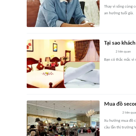
Thay vì sống cùng 
an hưởng tuổi già.
Tại sao khách
2
liên quan
Bạn có thắc mắc vì 
Mua đồ secon
2
liên qu
Xu hướng mua đồ cũ
cầu lẫn thị trường 