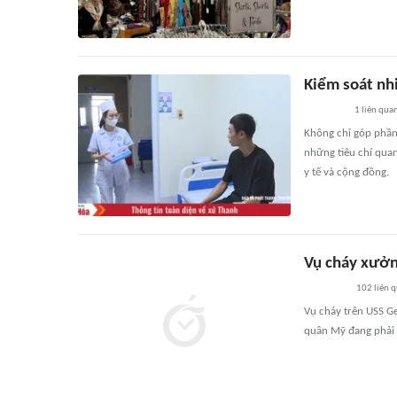
Kiểm soát nh
1
liên qua
Không chỉ góp phần
những tiêu chí quan
y tế và cộng đồng.
Vụ cháy xưởng
102
liên 
Vụ cháy trên USS Ge
quân Mỹ đang phải đ