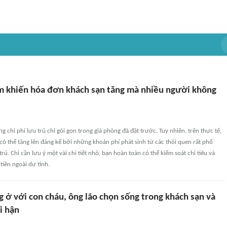
m khiến hóa đơn khách sạn tăng mà nhiều người không
g chi phí lưu trú chỉ gói gọn trong giá phòng đã đặt trước. Tuy nhiên, trên thực tế,
ó thể tăng lên đáng kể bởi những khoản phí phát sinh từ các thói quen rất phổ
rú. Chỉ cần lưu ý một vài chi tiết nhỏ, bạn hoàn toàn có thể kiểm soát chi tiêu và
iền ngoài dự tính.
g ở với con cháu, ông lão chọn sống trong khách sạn và
i hận