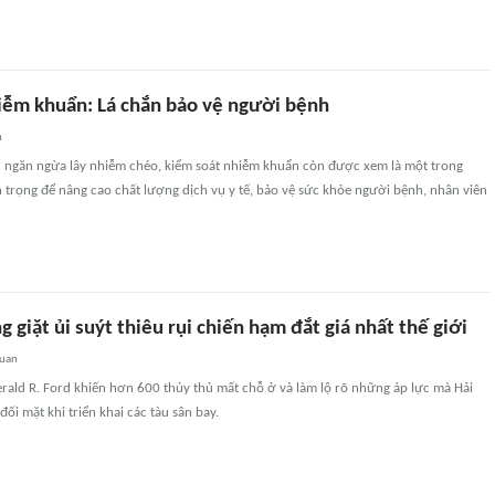
iễm khuẩn: Lá chắn bảo vệ người bệnh
n
 ngăn ngừa lây nhiễm chéo, kiểm soát nhiễm khuẩn còn được xem là một trong
 trọng để nâng cao chất lượng dịch vụ y tế, bảo vệ sức khỏe người bệnh, nhân viên
 giặt ủi suýt thiêu rụi chiến hạm đắt giá nhất thế giới
quan
rald R. Ford khiến hơn 600 thủy thủ mất chỗ ở và làm lộ rõ những áp lực mà Hải
ối mặt khi triển khai các tàu sân bay.