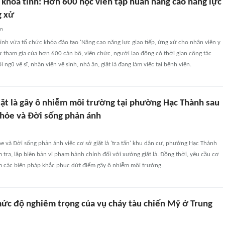
 khoa tỉnh: Hơn 600 học viên tập huấn nâng cao năng lực
g xử
an
ỉnh vừa tổ chức khóa đào tạo 'Nâng cao năng lực giao tiếp, ứng xử cho nhân viên y
ự tham gia của hơn 600 cán bộ, viên chức, người lao động có thời gian công tác
ngũ vệ sĩ, nhân viên vệ sinh, nhà ăn, giặt là đang làm việc tại bệnh viện.
giặt là gây ô nhiễm môi trường tại phường Hạc Thành sau
khỏe và Đời sống phản ánh
e và Đời sống phản ánh việc cơ sở giặt là 'tra tấn' khu dân cư, phường Hạc Thành
 tra, lập biên bản vi phạm hành chính đối với xưởng giặt là. Đồng thời, yêu cầu cơ
m các biện pháp khắc phục dứt điểm gây ô nhiễm môi trường.
mức độ nghiêm trọng của vụ cháy tàu chiến Mỹ ở Trung