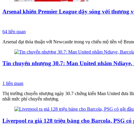
Arsenal khiến Premier League dậy sóng với thương vụ
64
liên quan
Arsenal đạt thỏa thuận với Newcastle trong vụ chiêu mộ tiền vệ Br
Tin chuyển nhượng 30.7: Man United nhắm Ndiaye, B
1
liên quan
Thị trường chuyển nhượng ngày 30.7 chứng kiến Man United đưa Ilim
nhất mức phí chuyển nhượng.
Liverpool ra giá 128 triệu bảng cho Barcola, PSG có