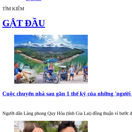
TÌM KIẾM
GẬT ĐẦU
Cuộc chuyển nhà sau gần 1 thế kỷ của những 'người
Người dân Làng phong Quy Hòa (tỉnh Gia Lai) đồng thuận vì bước đi tấ