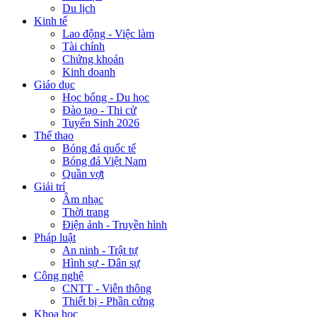
Du lịch
Kinh tế
Lao động - Việc làm
Tài chính
Chứng khoán
Kinh doanh
Giáo dục
Học bổng - Du học
Đào tạo - Thi cử
Tuyển Sinh 2026
Thể thao
Bóng đá quốc tế
Bóng đá Việt Nam
Quần vợt
Giải trí
Âm nhạc
Thời trang
Điện ảnh - Truyền hình
Pháp luật
An ninh - Trật tự
Hình sự - Dân sự
Công nghệ
CNTT - Viễn thông
Thiết bị - Phần cứng
Khoa học