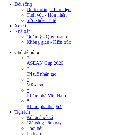
Đời sống
Dinh dưỡng - Làm đẹp
Tình yêu - Hôn nhân
Sức khỏe - Y tế
Xe cộ
Nhà đất
Quản lý - Quy hoạch
Không gian - Kiến trúc
Chủ đề nóng
#
ASEAN Cup 2026
#
Trí tuệ nhân tạo
#
Mỹ - Iran
#
Khám phá Việt Nam
#
Khám phá thế giới
Tiện ích
Kết quả xổ số
Giá vàng hôm nay
Thời tiết
Lịch âm