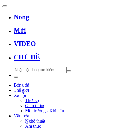
Nóng
Mới
VIDEO
CHỦ ĐỀ
Bóng đá
Thế giới
Xã hội
Thời sự
Giao thông
Môi trường - Khí hậu
Văn hóa
Nghệ thuật
Ẩm thực