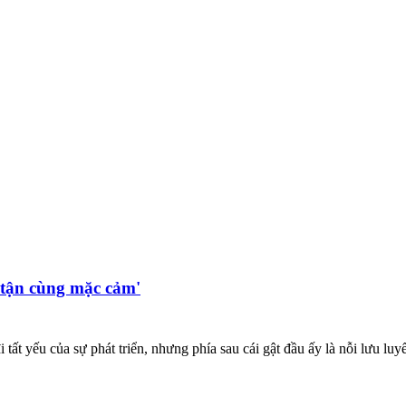
 tận cùng mặc cảm'
t yếu của sự phát triển, nhưng phía sau cái gật đầu ấy là nỗi lưu luyế