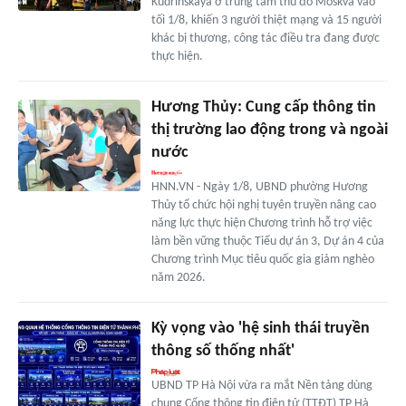
Kudrinskaya ở trung tâm thủ đô Moskva vào
tối 1/8, khiến 3 người thiệt mạng và 15 người
khác bị thương, công tác điều tra đang được
thực hiện.
Hương Thủy: Cung cấp thông tin
thị trường lao động trong và ngoài
nước
HNN.VN - Ngày 1/8, UBND phường Hương
Thủy tổ chức hội nghị tuyên truyền nâng cao
năng lực thực hiện Chương trình hỗ trợ việc
làm bền vững thuộc Tiểu dự án 3, Dự án 4 của
Chương trình Mục tiêu quốc gia giảm nghèo
năm 2026.
Kỳ vọng vào 'hệ sinh thái truyền
thông số thống nhất'
UBND TP Hà Nội vừa ra mắt Nền tảng dùng
chung Cổng thông tin điện tử (TTĐT) TP Hà