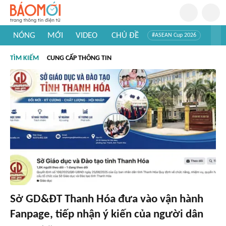
NÓNG
MỚI
VIDEO
CHỦ ĐỀ
#ASEAN Cup 2026
#Trí tuệ nhân tạo
#Mỹ - Iran
#Khám phá Việt Nam
TÌM KIẾM
CUNG CẤP THÔNG TIN
#Khám phá thế giới
Sở GD&ĐT Thanh Hóa đưa vào vận hành
Fanpage, tiếp nhận ý kiến của người dân