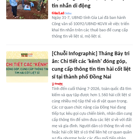
tin nhắn di động
Ngày 31-7, UBND tỉnh Gia Lai đã ban hành
Công văn số 10092/UBND-KGVX về việc triển
khai tin nhắn trên các thuê bao để cung cấp
thông tin về liệt sĩ, mộ liệt sĩ.
[Chuỗi Infographic] Tháng Bảy tri
ân: Chi tiết các 'kênh' đóng góp,
cung cấp thông tin tìm hài cốt liệt
sĩ tại thành phố Đồng Nai
Tính đến cuối tháng 7-2026, toàn quốc đã tìm
kiếm và quy tập được hơn 1.560 hài cốt liệt sĩ
cùng nhiều mộ tập thể và di vật quan trọng.
Các cơ quan chức năng của Đồng Nai đang
tiếp tục kêu gọi cựu chiến binh, nhân dân cung
cấp thông tin để sớm đưa các liệt sĩ về với đất
mẹ và gia đình. Người dân có thông tin về mộ
hoặc hài cốt liệt sĩ có thể liên hệ cơ quan quân
sự địa phương hoặc các đầu mối tiếp nhận