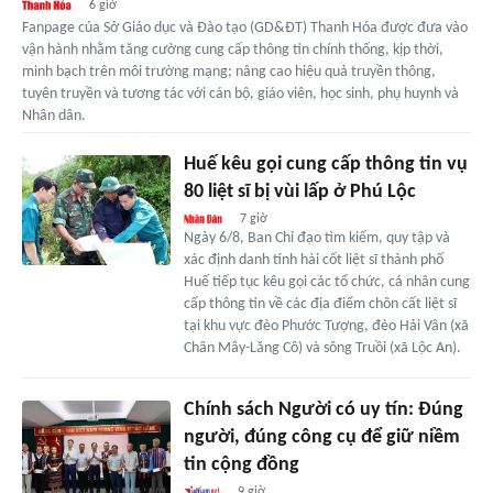
6 giờ
Fanpage của Sở Giáo dục và Đào tạo (GD&ĐT) Thanh Hóa được đưa vào
vận hành nhằm tăng cường cung cấp thông tin chính thống, kịp thời,
minh bạch trên môi trường mạng; nâng cao hiệu quả truyền thông,
tuyên truyền và tương tác với cán bộ, giáo viên, học sinh, phụ huynh và
Nhân dân.
Huế kêu gọi cung cấp thông tin vụ
80 liệt sĩ bị vùi lấp ở Phú Lộc
7 giờ
Ngày 6/8, Ban Chỉ đạo tìm kiếm, quy tập và
xác định danh tính hài cốt liệt sĩ thành phố
Huế tiếp tục kêu gọi các tổ chức, cá nhân cung
cấp thông tin về các địa điểm chôn cất liệt sĩ
tại khu vực đèo Phước Tượng, đèo Hải Vân (xã
Chân Mây-Lăng Cô) và sông Truồi (xã Lộc An).
Chính sách Người có uy tín: Đúng
người, đúng công cụ để giữ niềm
tin cộng đồng
9 giờ