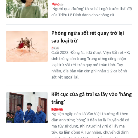
'Người qua đường' tỏ ra bất ngờ trước thái độ
của Triệu Lệ Dĩnh dành cho chồng cũ.
Phòng ngừa sốt rét quay trở lại
sau loại trừ
Cuối 2023, Đồng Nai đã được Viện Sốt rét - Ký
sinh trùng côn trùng Trung ương công nhận
loại trừ sốt rét trên quy mô toàn tỉnh. Tuy
nhiên, địa bàn vẫn còn ghi nhận 1-2 ca bệnh
sốt rét ngoại lai.
Kết cục của gã trai sa lầy vào 'hàng
trắng'
Nghiện ngập nên Lô Văn Việt thường đi theo
đàn anh từng 'cõng' 3 tiền án là Truyền để có
ma túy sử dụng. Khi người này rủ đi lấy ma
túy, gã liền đồng ý. Tuy nhiên, chuyến đi định