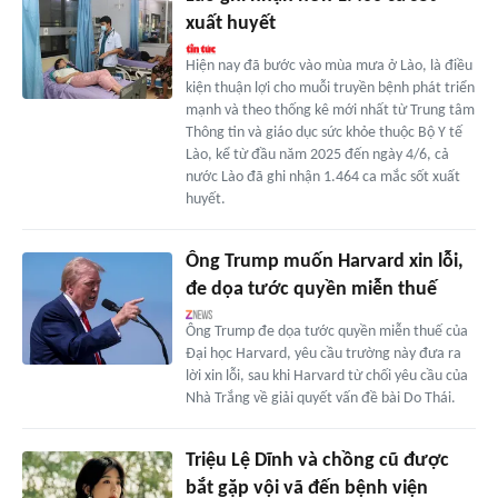
xuất huyết
Hiện nay đã bước vào mùa mưa ở Lào, là điều
kiện thuận lợi cho muỗi truyền bệnh phát triển
mạnh và theo thống kê mới nhất từ Trung tâm
Thông tin và giáo dục sức khỏe thuộc Bộ Y tế
Lào, kể từ đầu năm 2025 đến ngày 4/6, cả
nước Lào đã ghi nhận 1.464 ca mắc sốt xuất
huyết.
Ông Trump muốn Harvard xin lỗi,
đe dọa tước quyền miễn thuế
Ông Trump đe dọa tước quyền miễn thuế của
Đại học Harvard, yêu cầu trường này đưa ra
lời xin lỗi, sau khi Harvard từ chối yêu cầu của
Nhà Trắng về giải quyết vấn đề bài Do Thái.
Triệu Lệ Dĩnh và chồng cũ được
bắt gặp vội vã đến bệnh viện