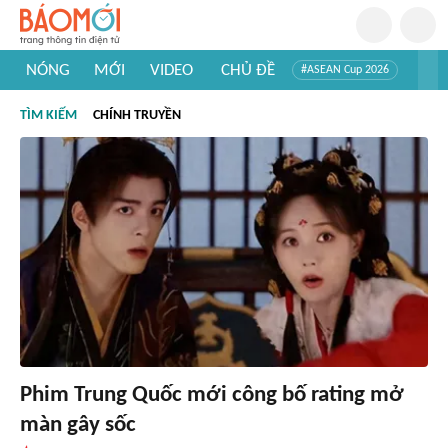
NÓNG
MỚI
VIDEO
CHỦ ĐỀ
#ASEAN Cup 2026
#Trí tuệ nhân tạo
#Mỹ - Iran
#Khám phá Việt Nam
TÌM KIẾM
CHÍNH TRUYỀN
#Khám phá thế giới
Phim Trung Quốc mới công bố rating mở
màn gây sốc