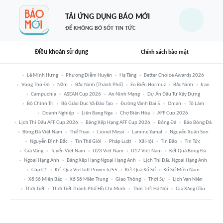
TẢI ỨNG DỤNG BÁO MỚI
ĐỂ KHÔNG BỎ SÓT TIN TỨC
Điều khoản sử dụng
Chính sách bảo mật
Lê Minh Hưng
Phương Diễm Huyền
Hạ Tầng
Better Choice Awards 2026
Vùng Thủ Đô
Năm
Bắc Ninh (thành Phố)
Eo Biển Hormuz
Bắc Ninh
Iran
Campuchia
ASEAN Cup 2026
An Ninh Mạng
Dự Án Đầu Tư Xây Dựng
Bộ Chính Trị
Bộ Giáo Dục Và Đào Tạo
Đường Vành Đai 5
Oman
Tô Lâm
Doanh Nghiệp
Liên Bang Nga
Chợ Biên Hòa
AFF Cup 2026
Lịch Thi Đấu AFF Cup 2026
Bảng Xếp Hạng AFF Cup 2026
Bóng Đá
Báo Bóng Đá
Bóng Đá Việt Nam
Thể Thao
Lionel Messi
Lamine Yamal
Nguyễn Xuân Son
Nguyễn Đình Bắc
Tin Thế Giới
Pháp Luật
Xã Hội
Tin Bão
Tin Tức
Giá Vàng
Tuyển Việt Nam
U23 Việt Nam
U17 Việt Nam
Kết Quả Bóng Đá
Ngoại Hạng Anh
Bảng Xếp Hạng Ngoại Hạng Anh
Lịch Thi Đấu Ngoại Hạng Anh
Cúp C1
Kết Quả Vietlott Power 6/55
Kết Quả Xổ Số
Xổ Số Miền Nam
Xổ Số Miền Bắc
Xổ Số Miền Trung
Giao Thông
Thời Sự
Lịch Vạn Niên
Thời Tiết
Thời Tiết Thành Phố Hồ Chí Minh
Thời Tiết Hà Nội
Giá Xăng Dầu