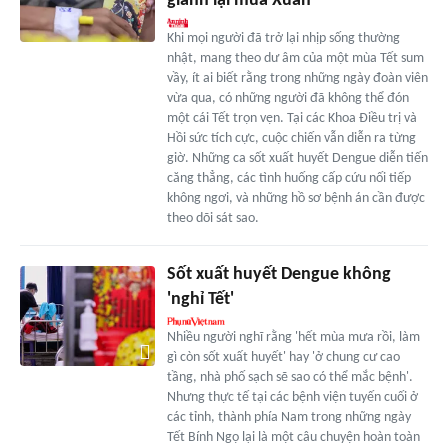
giành lại mùa Xuân
Khi mọi người đã trở lại nhịp sống thường
nhật, mang theo dư âm của một mùa Tết sum
vầy, ít ai biết rằng trong những ngày đoàn viên
vừa qua, có những người đã không thể đón
một cái Tết trọn vẹn. Tại các Khoa Điều trị và
Hồi sức tích cực, cuộc chiến vẫn diễn ra từng
giờ. Những ca sốt xuất huyết Dengue diễn tiến
căng thẳng, các tình huống cấp cứu nối tiếp
không ngơi, và những hồ sơ bệnh án cần được
theo dõi sát sao.
Sốt xuất huyết Dengue không
'nghỉ Tết'
Nhiều người nghĩ rằng 'hết mùa mưa rồi, làm
gì còn sốt xuất huyết' hay 'ở chung cư cao
tầng, nhà phố sạch sẽ sao có thể mắc bệnh'.
Nhưng thực tế tại các bệnh viện tuyến cuối ở
các tỉnh, thành phía Nam trong những ngày
Tết Bính Ngọ lại là một câu chuyện hoàn toàn