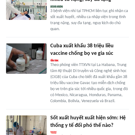
3 bệnh viện nhi tại TPHCM liên tục ghi nhận ca
sốt xuất huyết, nhiều ca nhập viện trong tình
trạng nặng, suy đa tạng, nguy kịch do chủ
quan.
Cuba xuất khẩu 38 triệu liều
vaccine chống bọ ve gia súc
Theo phóng viên TTXVN tại La Habana, Trung
tâm Kỹ thuật Di truyền và Công nghệ sinh học
(CIGB) của Cuba cho biết đã xuất khẩu gần 38
triệu liều vaccine Gavac tạo miễn dịch chống
bọ ve trên gia súc tới nhiều quốc gia, trong đó
có Mexico, Nicaragua, Honduras, Panama,
Colombia, Bolivia, Venezuela và Brazil.
Sốt xuất huyết xuất hiện sớm: Hệ
thống y tế đối phó thế nào?