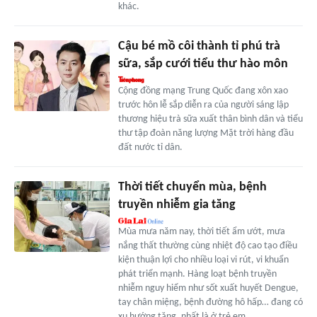
khác.
Cậu bé mồ côi thành tỉ phú trà
sữa, sắp cưới tiểu thư hào môn
Cộng đồng mạng Trung Quốc đang xôn xao
trước hôn lễ sắp diễn ra của người sáng lập
thương hiệu trà sữa xuất thân bình dân và tiểu
thư tập đoàn năng lượng Mặt trời hàng đầu
đất nước tỉ dân.
Thời tiết chuyển mùa, bệnh
truyền nhiễm gia tăng
Mùa mưa năm nay, thời tiết ẩm ướt, mưa
nắng thất thường cùng nhiệt độ cao tạo điều
kiện thuận lợi cho nhiều loại vi rút, vi khuẩn
phát triển mạnh. Hàng loạt bệnh truyền
nhiễm nguy hiểm như sốt xuất huyết Dengue,
tay chân miệng, bệnh đường hô hấp… đang có
xu hướng tăng, nhất là ở trẻ em.