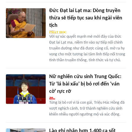
Đức Đạt lai Lạt ma: Dòng truyền
thừa sẽ tiếp tục sau khi ngài viên
tịch
Với sự xác quyết mạnh mẽ mới đây của Đức
Đạt lai Lạt ma, niềm tin vào sự tiếp nối chính
truyền dường như đã được củng cố, mở ra hy
vọng cho một tương lai tâm linh tiếp nối trong
tinh thần truyền thống, tỉnh thức và tự chủ.
Nữ nghiên cứu sinh Trung Quốc:
Từ 'lá bài xấu' bị bỏ rơi đến 'ván
cờ' rực rỡ
Từng bị bỏ rơi vì là con gái, Triệu Húc Hồng đã
vượt nghịch cảnh, trở thành nghiên cứu sinh
khiến nhiều người ngưỡng mộ và xúc động.
Lào ghi nhận hơn 1.400 ca sốt