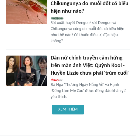
Chikungunya do muỗi đốt có biểu
hiện như nào?
Sốt xuất huyết Dengue/ sốt Dengue và
Chikungunya cùng do muỗi đốt có biểu hiện
như thế nào? Có thuốc điều trị đặc hiệu
không?
Dàn nữ chính truyền cảm hứng
trên màn ảnh Việt: Quỳnh Kool -
Huyền Lizzie chưa phải 'trùm cuối'
Bà Nga 'Thương Ngày Nắng Về' và Hạnh
'Đừng Làm Mẹ Cáu' được đông đảo khán giả
yêu thích.
XEM THÊM