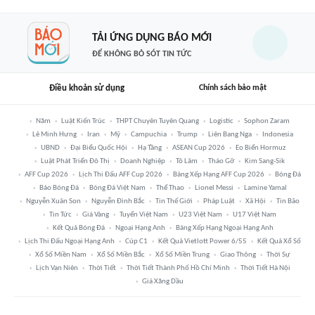
TẢI ỨNG DỤNG BÁO MỚI
ĐỂ KHÔNG BỎ SÓT TIN TỨC
Điều khoản sử dụng
Chính sách bảo mật
Năm
Luật Kiến Trúc
THPT Chuyên Tuyên Quang
Logistic
Sophon Zaram
Lê Minh Hưng
Iran
Mỹ
Campuchia
Trump
Liên Bang Nga
Indonesia
UBND
Đại Biểu Quốc Hội
Hạ Tầng
ASEAN Cup 2026
Eo Biển Hormuz
Luật Phát Triển Đô Thị
Doanh Nghiệp
Tô Lâm
Tháo Gỡ
Kim Sang-Sik
AFF Cup 2026
Lịch Thi Đấu AFF Cup 2026
Bảng Xếp Hạng AFF Cup 2026
Bóng Đá
Báo Bóng Đá
Bóng Đá Việt Nam
Thể Thao
Lionel Messi
Lamine Yamal
Nguyễn Xuân Son
Nguyễn Đình Bắc
Tin Thế Giới
Pháp Luật
Xã Hội
Tin Bão
Tin Tức
Giá Vàng
Tuyển Việt Nam
U23 Việt Nam
U17 Việt Nam
Kết Quả Bóng Đá
Ngoại Hạng Anh
Bảng Xếp Hạng Ngoại Hạng Anh
Lịch Thi Đấu Ngoại Hạng Anh
Cúp C1
Kết Quả Vietlott Power 6/55
Kết Quả Xổ Số
Xổ Số Miền Nam
Xổ Số Miền Bắc
Xổ Số Miền Trung
Giao Thông
Thời Sự
Lịch Vạn Niên
Thời Tiết
Thời Tiết Thành Phố Hồ Chí Minh
Thời Tiết Hà Nội
Giá Xăng Dầu