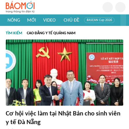
NÓNG
MỚI
VIDEO
CHỦ ĐỀ
#ASEAN Cup 2026
#Trí tuệ nhân tạo
#Mỹ - Iran
#Khám phá Việt Nam
TÌM KIẾM
CAO ĐẲNG Y TẾ QUẢNG NAM
#Khám phá thế giới
Cơ hội việc làm tại Nhật Bản cho sinh viên
y tế Đà Nẵng