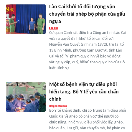
Lào Cai khởi tố đối tượng vận
chuyển trái phép bộ phận của gấu
ngựa
Cơ quan Cảnh sát điều tra Công an tỉnh Lào Cai
vừa ra quyết định khởi tố bị can đối với
Nguyễn Văn Quyết (sinh năm 1972), trú tại tổ
13 Bình Minh, phường Cam Đường, tỉnh Lào
Cai về tội 'Vi phạm quy định về bảo vệ động
vật nguy cấp, quý, hiếm' theo quy định của Bộ
luật Hình sự.
Một số bệnh viện tự điều phối
hiến tạng, Bộ Y tế yêu cầu chấn
chỉnh
Bộ Y tế khẳng định, chỉ có Trung tâm điều phối
Quốc gia về ghép bộ phận cơ thể người có
chức năng, nhiệm vụ điều phối việc lấy, ghép,
bảo quản, lưu giữ, vận chuyển mô, bộ phận cơ