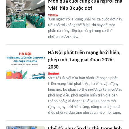
Món quà cuối cùng của người cha
'viết' tiếp 3 cuộc đời
'Con người rồi ai cũng phải rời xa cuộc đời này.
Nếu bố tôi không thể ở lại, thì hãy để một
phần của ông tiếp tục sống trong cơ thể
những người khác...'.
Hà Nội phát triển mạng lưới hiến,
ghép mô, tạng giai đoạn 2026-
2030
Sở Y tế Hà Nội vừa ban hành Kế hoạch phát
triển mạng lưới phát hiện, tư vấn, vận động
hiến mô, bộ phận cơ thể người và tăng cường
phối hợp điều phối nguồn hiến trên địa bàn
thành phố giai đoạn 2026-2030, nhằm mở
rộng mạng lưới hiến tặng, nâng cao hiệu quả
điều phối và đáp ứng nhu cầu ghép mô, tạng.
Chế độ phụ cấp đặc thù trong lĩnh