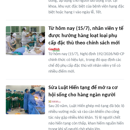
đồng, áp dụng cho người lao động trực tại
khoa, khu vực đặc biệt của bệnh viện hạng đặc
biệt hoặc hạng I vào ngày lễ, Tết.
Từ hôm nay (15/7), nhân viên y tế
được hưởng hàng loạt loại phụ
cấp đặc thù theo chính sách mới
Từ hôm nay (15/7), Nghị định 192/2026/NĐ-CP
chính thức có hiệu lực, trong đó quy định các
chế độ phụ cấp đặc thù với nhân viên y tế có
nhiều điểm mới.
Sửa Luật Hiến tạng để mở ra cơ
hội sống cho hàng ngàn người
Sau 20 năm, Luật Hiến ghép mô tạng đã bộc lộ
nhiều vướng mắc và rào cản khiến cho công
tác này gặp nhiều khó khăn. Tỷ lệ người chết
não hiến tạng còn thấp, khan hiếm nguồn hiến
trong khi số người chờ ghép lớn.