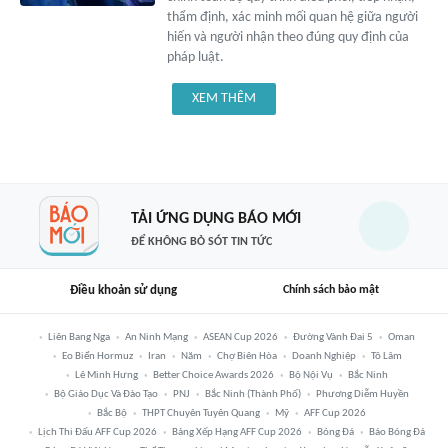
thẩm định, xác minh mối quan hệ giữa người
hiến và người nhận theo đúng quy định của
pháp luật.
XEM THÊM
TẢI ỨNG DỤNG BÁO MỚI
ĐỂ KHÔNG BỎ SÓT TIN TỨC
Điều khoản sử dụng
Chính sách bảo mật
Liên Bang Nga
An Ninh Mạng
ASEAN Cup 2026
Đường Vành Đai 5
Oman
Eo Biển Hormuz
Iran
Năm
Chợ Biên Hòa
Doanh Nghiệp
Tô Lâm
Lê Minh Hưng
Better Choice Awards 2026
Bộ Nội Vụ
Bắc Ninh
Bộ Giáo Dục Và Đào Tạo
PNJ
Bắc Ninh (thành Phố)
Phương Diễm Huyền
Bắc Bộ
THPT Chuyên Tuyên Quang
Mỹ
AFF Cup 2026
Lịch Thi Đấu AFF Cup 2026
Bảng Xếp Hạng AFF Cup 2026
Bóng Đá
Báo Bóng Đá