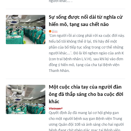
người khác...'.
Sự sống được nối dài từ nghĩa cử
hiến mô, tạng sau chết não
'Con người rồi ai cũng phải rời xa cuộc đời này.
Nếu bố tôi không thể ở lại, thì hãy để một
phần của bố tiếp tục sống trong cơ thể những
người khác...'. Đó là lời nghẹn ngào của anh K
(con trai bệnh nhân L.V.H), sau khi ký vào đơn
đồng ý hiến mô, tạng của cha tại Bệnh viện
Thanh Nhàn.
Một cuộc chia tay của người đàn
ông đã thắp sáng cho ba cuộc đời
khác
Quyết định ấy đã mang lại cơ hội ghép gan
cho một người bệnh suy gan Bệnh viện Trung
ương Quân đội 108 và ánh sáng cho hai người
bệnh đang chờ ghép giác mạc tại Bệnh viện