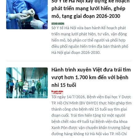
Sở Y tế Hà Nội xây dựng kế hoạch
phát triển mạng lưới hiến, ghép
mô, tạng giai đoạn 2026-2030
Sở Y tế Hà Nội vừa ban hành Kế hoạch phát
triển mạng lưới phát hiện, tư vấn, vận động
hiến mô, bộ phận cơ thể người và phối hợp
điều phối nguồn hiến trên địa bàn thành phố
Hà Nội giai đoạn 2026-2030.
Hành trình xuyên Việt đưa trái tim
vượt hơn 1.700 km đến với bệnh
nhi 15 tuổi
Tối ngày 14/7/2026, Bệnh viện Đại học Y Dược
TP. Hồ Chí Minh (BV ĐHYD) thực hiện ghép tim
thành công cho bệnh nhi 15 tuổi suy tim giai
đoạn cuối. Trái tim hiến tặng từ một người
bệnh chết não 49 tuổi tại Bệnh viện Đa khoa
Xanh Pôn được vận chuyển khẩn trương bằng
đường hàng không từ Hà Nội vào TP. Hồ Chí