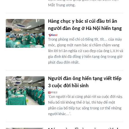
Mắt Trung ương.
Hàng chục y bác sĩ cúi đầu tri ân
người đàn ông ở Hà Nội hiến tạng
Trong phòng mổ chỉ có tiếng tít, tít... của máy
móc, giọng một nam bác sĩ chầm chậm vang
lên lời tri ân nghĩa cử cao đẹp của ông L.V.H và
gia đình khi đã đồng ý hiến tạng ông trong giờ
phút đau đớn nhất.
Người đàn ông hiến tạng viết tiếp
3 cuộc đời hồi sinh
'Con người rồi ai cũng phải rời xa cuộc đời này.
Nếu bố tôi không thể ở lại, thì hãy để một
phần của bố tiếp tục sống trong cơ thể những
người khác...'.