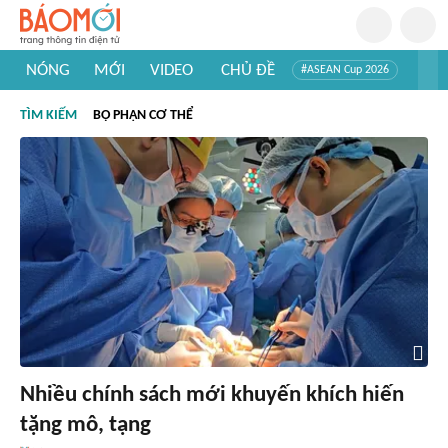
NÓNG
MỚI
VIDEO
CHỦ ĐỀ
#ASEAN Cup 2026
#Trí tuệ nhân tạo
#Mỹ - Iran
#Khám phá Việt Nam
TÌM KIẾM
BỘ PHẬN CƠ THỂ
#Khám phá thế giới
Nhiều chính sách mới khuyến khích hiến
tặng mô, tạng