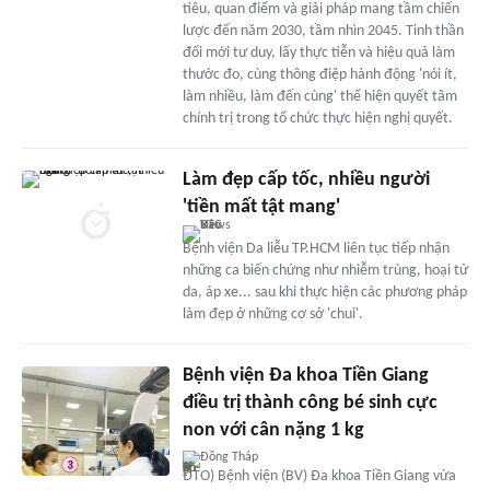
tiêu, quan điểm và giải pháp mang tầm chiến
lược đến năm 2030, tầm nhìn 2045. Tinh thần
đổi mới tư duy, lấy thực tiễn và hiệu quả làm
thước đo, cùng thông điệp hành động 'nói ít,
làm nhiều, làm đến cùng' thể hiện quyết tâm
chính trị trong tổ chức thực hiện nghị quyết.
Làm đẹp cấp tốc, nhiều người
'tiền mất tật mang'
Bệnh viện Da liễu TP.HCM liên tục tiếp nhận
những ca biến chứng như nhiễm trùng, hoại tử
da, áp xe... sau khi thực hiện các phương pháp
làm đẹp ở những cơ sở 'chui'.
Bệnh viện Đa khoa Tiền Giang
điều trị thành công bé sinh cực
non với cân nặng 1 kg
Đồng Tháp
ĐTO) Bệnh viện (BV) Đa khoa Tiền Giang vừa