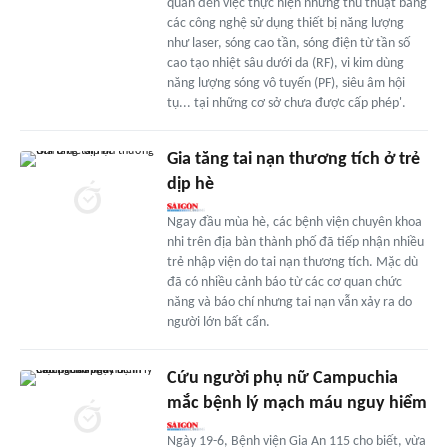
quan đến việc thực hiện những thủ thuật bằng
các công nghệ sử dụng thiết bị năng lượng
như laser, sóng cao tần, sóng điện từ tần số
cao tạo nhiệt sâu dưới da (RF), vi kim dùng
năng lượng sóng vô tuyến (PF), siêu âm hội
tụ... tại những cơ sở chưa được cấp phép'.
Gia tăng tai nạn thương tích ở trẻ
dịp hè
Ngay đầu mùa hè, các bệnh viện chuyên khoa
nhi trên địa bàn thành phố đã tiếp nhận nhiều
trẻ nhập viện do tai nạn thương tích. Mặc dù
đã có nhiều cảnh báo từ các cơ quan chức
năng và báo chí nhưng tai nạn vẫn xảy ra do
người lớn bất cẩn.
Cứu người phụ nữ Campuchia
mắc bệnh lý mạch máu nguy hiểm
Ngày 19-6, Bệnh viện Gia An 115 cho biết, vừa