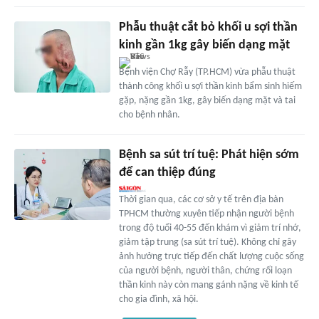
Phẫu thuật cắt bỏ khối u sợi thần
kinh gần 1kg gây biến dạng mặt
Bệnh viện Chợ Rẫy (TP.HCM) vừa phẫu thuật
thành công khối u sợi thần kinh bẩm sinh hiếm
gặp, nặng gần 1kg, gây biến dạng mặt và tai
cho bệnh nhân.
Bệnh sa sút trí tuệ: Phát hiện sớm
để can thiệp đúng
Thời gian qua, các cơ sở y tế trên địa bàn
TPHCM thường xuyên tiếp nhận người bệnh
trong độ tuổi 40-55 đến khám vì giảm trí nhớ,
giảm tập trung (sa sút trí tuệ). Không chỉ gây
ảnh hưởng trực tiếp đến chất lượng cuộc sống
của người bệnh, người thân, chứng rối loạn
thần kinh này còn mang gánh nặng về kinh tế
cho gia đình, xã hội.