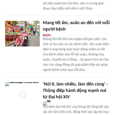
sỏi niệu quản kẹt hai bên, xảy ra trong giai
đoạn hậu phẫu mổ viêm ruột thừa.
Mang tết ấm, xuân an đến với mỗi
người bệnh
Không khí tết đã tràn ngập mỗi góc phố, căn
nhà và len vào cả các bệnh viện. Sắc xuân hiện
diện trong hàng loạt hoạt động chăm lo tết
cho bệnh nhân như lễ hội xuân, đường hoa
xuân, chuyến xe 0 đồng… Sự quan tâm sẻ chia
này của cộng đồng đã góp phần tiếp sức giúp
người bệnh vượt qua nỗi đau.
'Nói ít, làm nhiều, làm đến cùng' -
Thông điệp hành động mạnh mẽ
từ Đại hội XIV
Văn kiện Đại hội XIV của Đảng đã tổng kết sâu
sắc 40 năm Đổi mới, đồng thời xác lập hệ mục