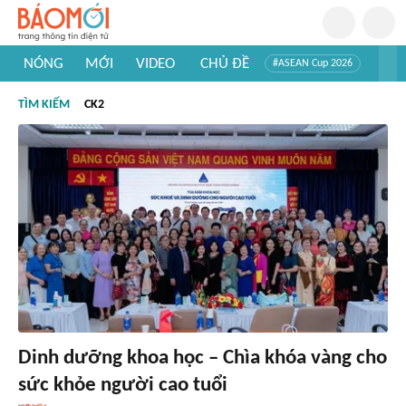
NÓNG
MỚI
VIDEO
CHỦ ĐỀ
#ASEAN Cup 2026
#Tuyển sinh đại học 2026
#Trí tuệ nhân tạo
#Mỹ - Iran
TÌM KIẾM
CK2
#Khám phá Việt Nam
#Khám phá thế giới
Dinh dưỡng khoa học – Chìa khóa vàng cho
sức khỏe người cao tuổi