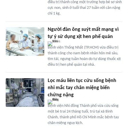
điều trị thành công một trường hợp bé sơ sinh
cực non, sinh ở tuổi thai 27 tuần với cân nặng
chỉ 1 kg.
Người đàn ông suýt mất mạng vì
tự ý sử dụng xịt hen phế quản
Bệnh viện Thống Nhất (TP.HCM) vừa điều trị
thành công cho nam bệnh nhân hôn mê sâu,
tím tái, ngưng tuần hoàn do tự dùng thuốc xịt
điều trị hen phế quản tại nhà.
Lọc máu liên tục cứu sống bệnh
nhi mắc tay chân miệng biến
chứng nặng
Bệnh viện Nhi đồng Thành phố vừa cứu sống
một bé trai 24 tháng tuổi, trú tại xã Bình
Chánh, thành phố Hồ Chí Minh mắc bệnh tay
chân miệng nguy kịch.