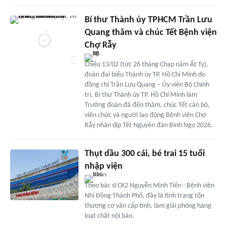
Bí thư Thành ủy TPHCM Trần Lưu
Quang thăm và chúc Tết Bệnh viện
Chợ Rẫy
Chiều 13/02 (tức 26 tháng Chạp năm Ất Tỵ),
đoàn đại biểu Thành ủy TP. Hồ Chí Minh do
đồng chí Trần Lưu Quang – Ủy viên Bộ Chính
trị, Bí thư Thành ủy TP. Hồ Chí Minh làm
Trưởng đoàn đã đến thăm, chúc Tết cán bộ,
viên chức và người lao động Bệnh viện Chợ
Rẫy nhân dịp Tết Nguyên đán Bính Ngọ 2026.
Thụt dầu 300 cái, bé trai 15 tuổi
nhập viện
Theo bác sĩ CK2 Nguyễn Minh Tiến - Bệnh viện
Nhi Đồng Thành Phố, đây là tình trạng tổn
thương cơ vân cấp tính, làm giải phóng hàng
loạt chất nội bào.