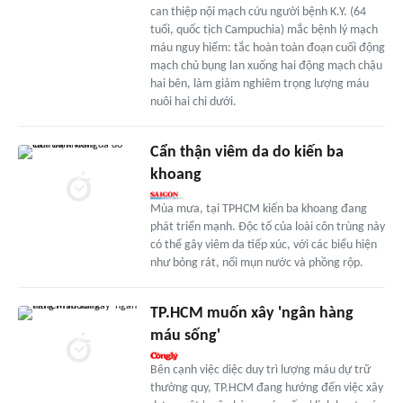
can thiệp nội mạch cứu người bệnh K.Y. (64
tuổi, quốc tịch Campuchia) mắc bệnh lý mạch
máu nguy hiểm: tắc hoàn toàn đoạn cuối động
mạch chủ bụng lan xuống hai động mạch chậu
hai bên, làm giảm nghiêm trọng lượng máu
nuôi hai chi dưới.
Cẩn thận viêm da do kiến ba
khoang
Mùa mưa, tại TPHCM kiến ba khoang đang
phát triển mạnh. Độc tố của loài côn trùng này
có thể gây viêm da tiếp xúc, với các biểu hiện
như bỏng rát, nổi mụn nước và phồng rộp.
TP.HCM muốn xây 'ngân hàng
máu sống'
Bên cạnh việc diệc duy trì lượng máu dự trữ
thường quy, TP.HCM đang hướng đến việc xây