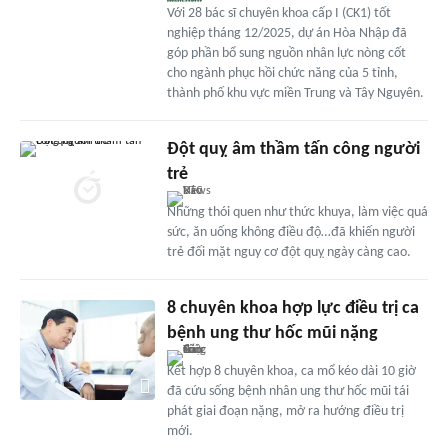
Với 28 bác sĩ chuyên khoa cấp I (CK1) tốt
nghiệp tháng 12/2025, dự án Hòa Nhập đã
góp phần bổ sung nguồn nhân lực nòng cốt
cho ngành phục hồi chức năng của 5 tỉnh,
thành phố khu vực miền Trung và Tây Nguyên.
Đột quỵ âm thầm tấn công người
trẻ
Những thói quen như thức khuya, làm việc quá
sức, ăn uống không điều độ…đã khiến người
trẻ đối mặt nguy cơ đột quỵ ngày càng cao.
8 chuyên khoa hợp lực điều trị ca
bệnh ung thư hốc mũi nặng
Kết hợp 8 chuyên khoa, ca mổ kéo dài 10 giờ
đã cứu sống bệnh nhân ung thư hốc mũi tái
phát giai đoạn nặng, mở ra hướng điều trị
mới.