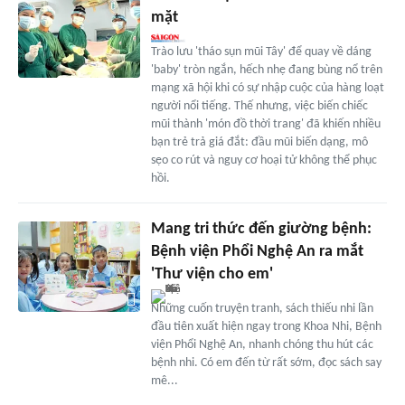
mặt
Trào lưu 'tháo sụn mũi Tây' để quay về dáng
'baby' tròn ngắn, hếch nhẹ đang bùng nổ trên
mạng xã hội khi có sự nhập cuộc của hàng loạt
người nổi tiếng. Thế nhưng, việc biến chiếc
mũi thành 'món đồ thời trang' đã khiến nhiều
bạn trẻ trả giá đắt: đầu mũi biến dạng, mô
sẹo co rút và nguy cơ hoại tử không thể phục
hồi.
Mang tri thức đến giường bệnh:
Bệnh viện Phổi Nghệ An ra mắt
'Thư viện cho em'
Những cuốn truyện tranh, sách thiếu nhi lần
đầu tiên xuất hiện ngay trong Khoa Nhi, Bệnh
viện Phổi Nghệ An, nhanh chóng thu hút các
bệnh nhi. Có em đến từ rất sớm, đọc sách say
mê...