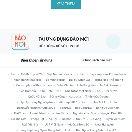
XEM THÊM
TẢI ỨNG DỤNG BÁO MỚI
ĐỂ KHÔNG BỎ SÓT TIN TỨC
Điều khoản sử dụng
Chính sách bảo mật
Iran
ASEAN Cup 2026
Việt Nam-Australia
Tô Lâm
Saysomphone Phomvihane
Ngân Hàng Nhà Nước
Lê Minh Hưng
Đại Sứ Quán Lào
Trung Học Phổ Thông
Xaysomphone Phomvihane
Điểm Chuẩn
Liên Bang Nga
Eo Biển Hormuz
Bão Dolphin
Chủ Tịch HĐND
Nhà Nước Việt Nam
Lào
Hai Nước
Quốc Hội Lào
Nắng Nóng
Australia
Trịnh Khắc Cường
Đại Học Công Nghệ Sydney
AFF Cup 2026
Lịch Thi Đấu AFF Cup 2026
Bảng Xếp Hạng AFF Cup 2026
Bóng Đá
Báo Bóng Đá
Bóng Đá Việt Nam
Thể Thao
Lionel Messi
Lamine Yamal
Nguyễn Xuân Son
Nguyễn Đình Bắc
Tin Thế Giới
Pháp Luật
Xã Hội
Tin Bão
Tin Tức
Giá Vàng
Tuyển Việt Nam
U23 Việt Nam
U17 Việt Nam
Kết Quả Bóng Đá
Ngoại Hạng Anh
Bảng Xếp Hạng Ngoại Hạng Anh
Lịch Thi Đấu Ngoại Hạng Anh
Cúp C1