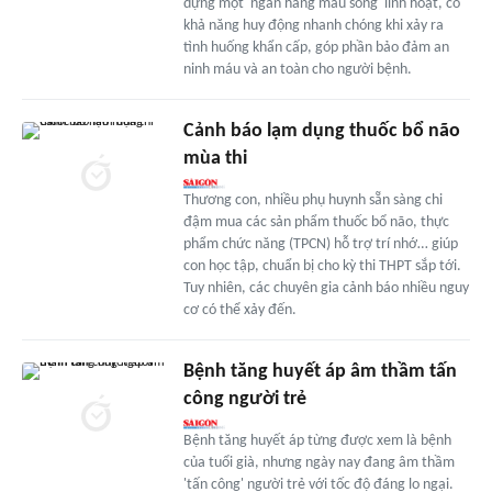
dựng một 'ngân hàng máu sống' linh hoạt, có
khả năng huy động nhanh chóng khi xảy ra
tình huống khẩn cấp, góp phần bảo đảm an
ninh máu và an toàn cho người bệnh.
Cảnh báo lạm dụng thuốc bổ não
mùa thi
Thương con, nhiều phụ huynh sẵn sàng chi
đậm mua các sản phẩm thuốc bổ não, thực
phẩm chức năng (TPCN) hỗ trợ trí nhớ… giúp
con học tập, chuẩn bị cho kỳ thi THPT sắp tới.
Tuy nhiên, các chuyên gia cảnh báo nhiều nguy
cơ có thể xảy đến.
Bệnh tăng huyết áp âm thầm tấn
công người trẻ
Bệnh tăng huyết áp từng được xem là bệnh
của tuổi già, nhưng ngày nay đang âm thầm
'tấn công' người trẻ với tốc độ đáng lo ngại.