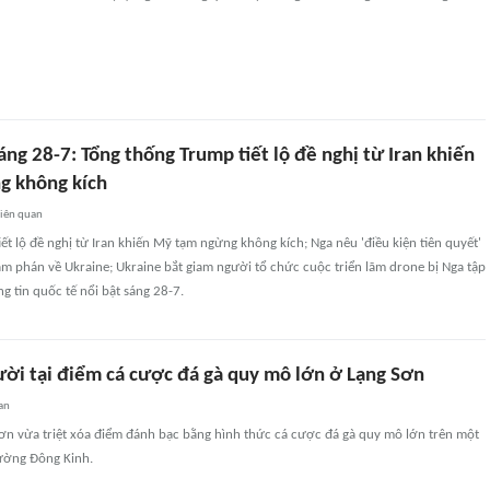
sáng 28-7: Tổng thống Trump tiết lộ đề nghị từ Iran khiến
g không kích
liên quan
ết lộ đề nghị từ Iran khiến Mỹ tạm ngừng không kích; Nga nêu 'điều kiện tiên quyết'
m phán về Ukraine; Ukraine bắt giam người tổ chức cuộc triển lãm drone bị Nga tập
ng tin quốc tế nổi bật sáng 28-7.
ười tại điểm cá cược đá gà quy mô lớn ở Lạng Sơn
an
Sơn vừa triệt xóa điểm đánh bạc bằng hình thức cá cược đá gà quy mô lớn trên một
ường Đông Kinh.