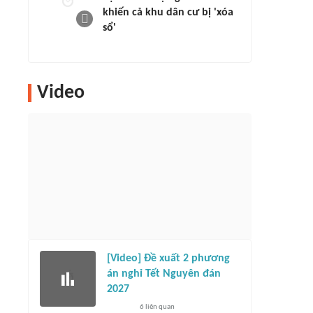
khiến cả khu dân cư bị 'xóa
sổ'
Video
[Video] Đề xuất 2 phương
án nghỉ Tết Nguyên đán
2027
6
liên quan