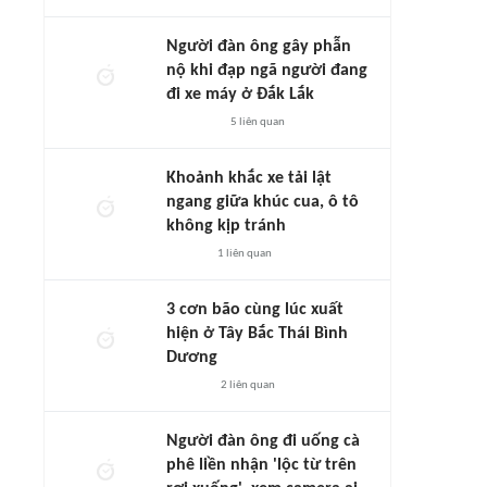
Người đàn ông gây phẫn
nộ khi đạp ngã người đang
đi xe máy ở Đắk Lắk
5
liên quan
Khoảnh khắc xe tải lật
ngang giữa khúc cua, ô tô
không kịp tránh
1
liên quan
3 cơn bão cùng lúc xuất
hiện ở Tây Bắc Thái Bình
Dương
2
liên quan
Người đàn ông đi uống cà
phê liền nhận 'lộc từ trên