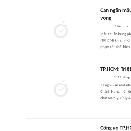
Can ngăn mâu
vong
2
liên quan
Mâu thuẫn bùng phá
(TPHCM) khiến một n
phạm rời khỏi hiện 
TP.HCM: Triệ
2652
liên qu
Từ nghi vấn một nh
Chánh Hưng mở rộng 
chất ma túy, xử lý 
Công an TP.H