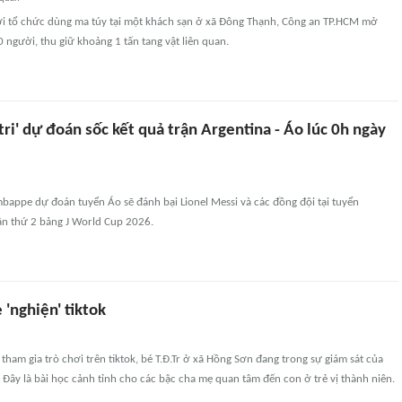
ời tổ chức dùng ma túy tại một khách sạn ở xã Đông Thạnh, Công an TP.HCM mở
0 người, thu giữ khoảng 1 tấn tang vật liên quan.
 tri' dự đoán sốc kết quả trận Argentina - Áo lúc 0h ngày
bappe dự đoán tuyển Áo sẽ đánh bại Lionel Messi và các đồng đội tại tuyển
ận thứ 2 bảng J World Cup 2026.
 'nghiện' tiktok
 tham gia trò chơi trên tiktok, bé T.Đ.Tr ở xã Hồng Sơn đang trong sự giám sát của
. Đây là bài học cảnh tỉnh cho các bậc cha mẹ quan tâm đến con ở trẻ vị thành niên.