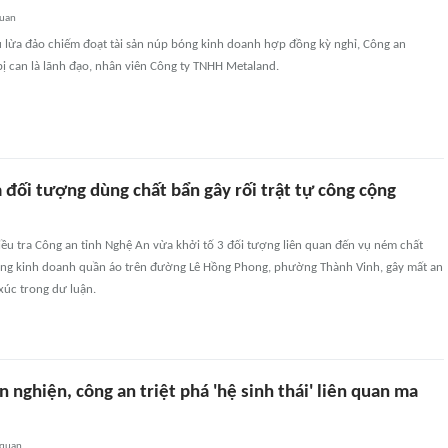
quan
ụ lừa đảo chiếm đoạt tài sản núp bóng kinh doanh hợp đồng kỳ nghỉ, Công an
ị can là lãnh đạo, nhân viên Công ty TNHH Metaland.
 đối tượng dùng chất bẩn gây rối trật tự công cộng
ều tra Công an tỉnh Nghệ An vừa khởi tố 3 đối tượng liên quan đến vụ ném chất
ng kinh doanh quần áo trên đường Lê Hồng Phong, phường Thành Vinh, gây mất an
 xúc trong dư luận.
n nghiện, công an triệt phá 'hệ sinh thái' liên quan ma
 quan