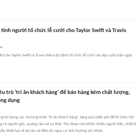
tính người tổ chức lễ cưới cho Taylor Swift và Travis
an
ưa tin Taylor Swift và Travis Kelce dự định tổ chức lễ cưới vào dịp cuối tuần ngày
êu trò 'tri ân khách hàng' để bán hàng kém chất lượng,
ông dụng
g lợi dụng các chương trình 'tri ân khách hàng', tặng quà miễn phí để tổ chức hội
 rõ nguồn gốc, quảng cáo sai sự thật. Thủ đoạn này khiến nhiều người dân, nhất là
bẫy, thiệt hại về tài sản và tiềm ẩn nguy cơ ảnh hưởng sức khỏe.