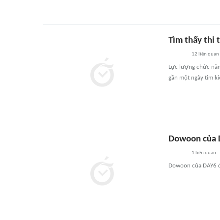
Tìm thấy thi 
12
liên quan
Lực lượng chức năng
gần một ngày tìm ki
Dowoon của D
1
liên quan
Dowoon của DAY6 đã