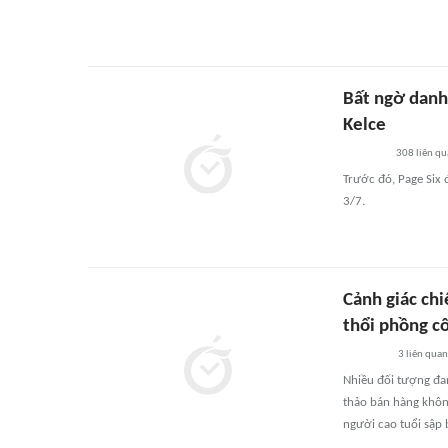
Bất ngờ danh 
Kelce
308
liên qu
Trước đó, Page Six đ
3/7.
Cảnh giác chi
thổi phồng c
3
liên quan
Nhiều đối tượng đan
thảo bán hàng không
người cao tuổi sập 