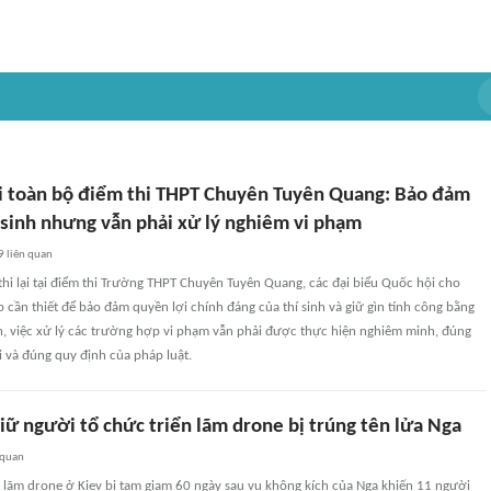
lại toàn bộ điểm thi THPT Chuyên Tuyên Quang: Bảo đảm
 sinh nhưng vẫn phải xử lý nghiêm vi phạm
9
liên quan
i lại tại điểm thi Trường THPT Chuyên Tuyên Quang, các đại biểu Quốc hội cho
áp cần thiết để bảo đảm quyền lợi chính đáng của thí sinh và giữ gìn tính công bằng
ên, việc xử lý các trường hợp vi phạm vẫn phải được thực hiện nghiêm minh, đúng
 và đúng quy định của pháp luật.
iữ người tổ chức triển lãm drone bị trúng tên lửa Nga
 quan
 lãm drone ở Kiev bị tạm giam 60 ngày sau vụ không kích của Nga khiến 11 người