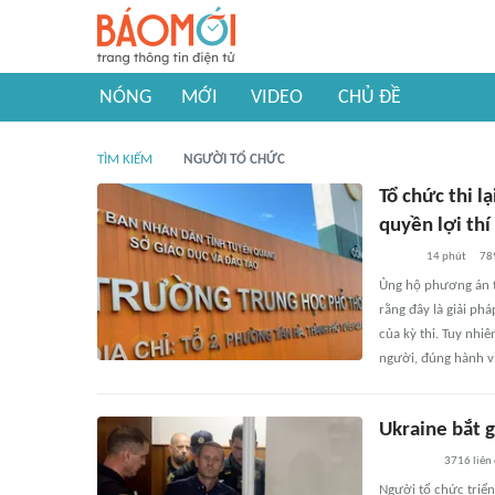
NÓNG
MỚI
VIDEO
CHỦ ĐỀ
TÌM KIẾM
NGƯỜI TỔ CHỨC
Tổ chức thi 
quyền lợi thí
14 phút
78
Ủng hộ phương án th
rằng đây là giải ph
của kỳ thi. Tuy nhi
người, đúng hành vi
Ukraine bắt g
3716
liên
Người tổ chức triển