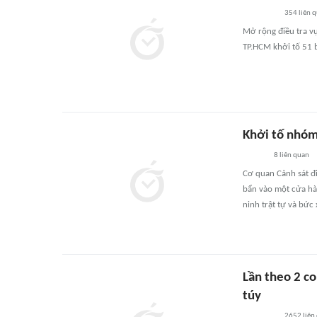
354
liên 
Mở rộng điều tra v
TP.HCM khởi tố 51 b
Khởi tố nhóm
8
liên quan
Cơ quan Cảnh sát đi
bẩn vào một cửa hà
ninh trật tự và bức
Lần theo 2 co
túy
2652
liên