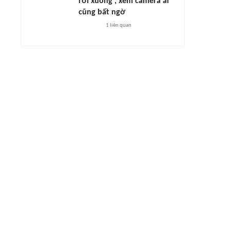
rơi xuống', xem camera ai
cũng bất ngờ
1
liên quan