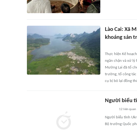
Lào Cai: Xã M
khoáng sản tr
Thực hiện Kế hoạch
ngăn chặn và xử lý 
Mường Lai đã tổ chứ
trường, tổ công tác
cụ bị bỏ lại đồng th
Người biểu tì
12
liên quan
Người biểu tình Uk
Bộ trưởng Quốc phò