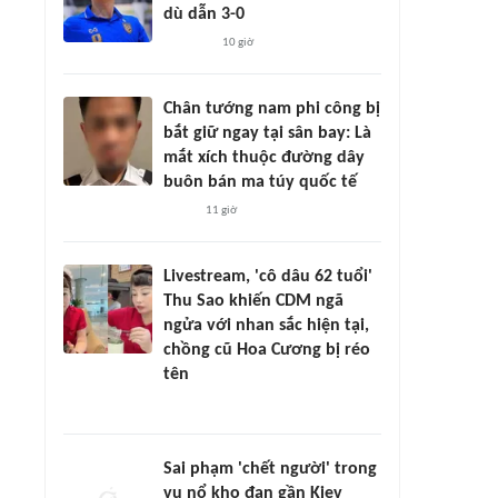
dù dẫn 3-0
10 giờ
Chân tướng nam phi công bị
bắt giữ ngay tại sân bay: Là
mắt xích thuộc đường dây
buôn bán ma túy quốc tế
11 giờ
Livestream, 'cô dâu 62 tuổi'
Thu Sao khiến CDM ngã
ngửa với nhan sắc hiện tại,
chồng cũ Hoa Cương bị réo
tên
Sai phạm 'chết người' trong
vụ nổ kho đạn gần Kiev