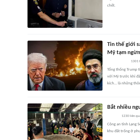
chết.
Tin thế giới 
Mỹ tạm ngừn
1301
Tổng thống Trump ti
với Mỹ trước khi đà
kích... là những thô
Bắt nhiều ng
1230
liên qu
Công an tỉnh Lạng 
khu đất trống ở ph