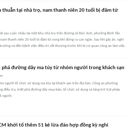
 thuẫn tại nhà trọ, nam thanh niên 20 tuổi bị đâm tử
t sau cuộc nhậu tại một khu nhà trọ trên đường Lê Đức Anh, phường Bình Tân
am thanh niên 20 tuổi bị đâm tử vong khi đứng ra can ngăn. Sau khi gây án, nghi
trường và đến bệnh viện điều trị vết thương trước khi bị cơ quan công an làm việc.
t phá đường dây ma túy từ nhóm người trong khách sạn
an
óm người tổ chức sử dụng ma túy tại khách sạn trên địa bàn, Công an phường
điều tra, triệt phá đường dây mua bán, tổ chức sử dụng và tàng trữ trái phép
48 người.
CM khởi tố thêm 51 kẻ lừa đảo hợp đồng kỳ nghỉ