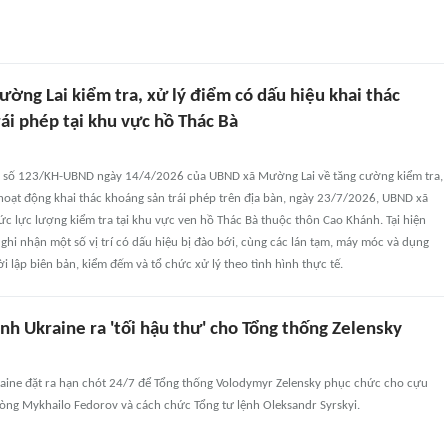
ường Lai kiểm tra, xử lý điểm có dấu hiệu khai thác
ái phép tại khu vực hồ Thác Bà
 số 123/KH-UBND ngày 14/4/2026 của UBND xã Mường Lai về tăng cường kiểm tra,
hoạt động khai thác khoáng sản trái phép trên địa bàn, ngày 23/7/2026, UBND xã
c lực lượng kiểm tra tại khu vực ven hồ Thác Bà thuộc thôn Cao Khánh. Tại hiện
 ghi nhận một số vị trí có dấu hiệu bị đào bới, cùng các lán tạm, máy móc và dụng
ời lập biên bản, kiểm đếm và tổ chức xử lý theo tình hình thực tế.
nh Ukraine ra 'tối hậu thư' cho Tổng thống Zelensky
raine đặt ra hạn chót 24/7 để Tổng thống Volodymyr Zelensky phục chức cho cựu
ng Mykhailo Fedorov và cách chức Tổng tư lệnh Oleksandr Syrskyi.