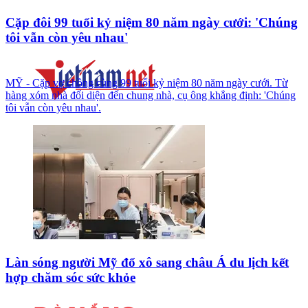
Cặp đôi 99 tuổi kỷ niệm 80 năm ngày cưới: 'Chúng
tôi vẫn còn yêu nhau'
MỸ - Cặp vợ chồng cùng 99 tuổi kỷ niệm 80 năm ngày cưới. Từ
hàng xóm nhà đối diện đến chung nhà, cụ ông khẳng định: 'Chúng
tôi vẫn còn yêu nhau'.
Làn sóng người Mỹ đổ xô sang châu Á du lịch kết
hợp chăm sóc sức khỏe