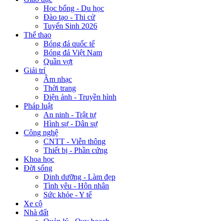
Học bổng - Du học
Đào tạo - Thi cử
Tuyển Sinh 2026
Thể thao
Bóng đá quốc tế
Bóng đá Việt Nam
Quần vợt
Giải trí
Âm nhạc
Thời trang
Điện ảnh - Truyền hình
Pháp luật
An ninh - Trật tự
Hình sự - Dân sự
Công nghệ
CNTT - Viễn thông
Thiết bị - Phần cứng
Khoa học
Đời sống
Dinh dưỡng - Làm đẹp
Tình yêu - Hôn nhân
Sức khỏe - Y tế
Xe cộ
Nhà đất