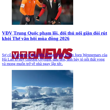
VĐV Trung Quốc phạm lỗi, đối thủ nổi giận đòi rút
khỏi Thế vận hội mùa đông 2026
Sự cố va chạm với đại diện Trung Quốc khiến Joep Wennemars của
Hà Lan lỡ huy chương Olympic đầu tiên, anh bày tỏ nỗi thất vọng
và mong muốn trở về nhà ngay lập tức.