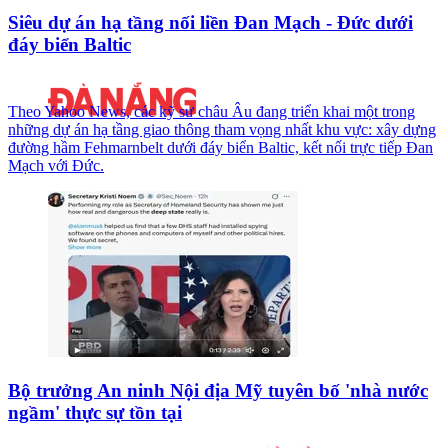
Siêu dự án hạ tầng nối liền Đan Mạch - Đức dưới
đáy biển Baltic
Theo Yahoo News, các kỹ sư châu Âu đang triển khai một trong
những dự án hạ tầng giao thông tham vọng nhất khu vực: xây dựng
đường hầm Fehmarnbelt dưới đáy biển Baltic, kết nối trực tiếp Đan
Mạch với Đức.
Bộ trưởng An ninh Nội địa Mỹ tuyên bố 'nhà nước
ngầm' thực sự tồn tại