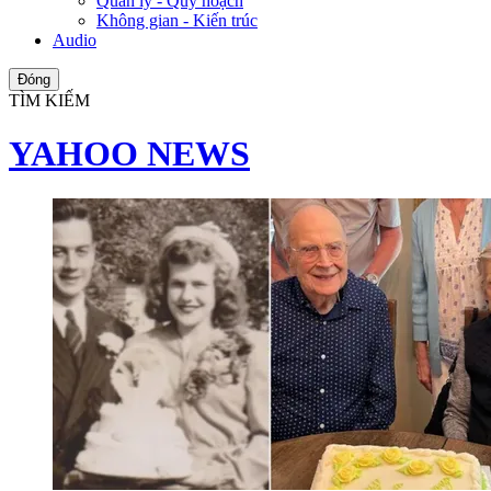
Quản lý - Quy hoạch
Không gian - Kiến trúc
Audio
Đóng
TÌM KIẾM
YAHOO NEWS