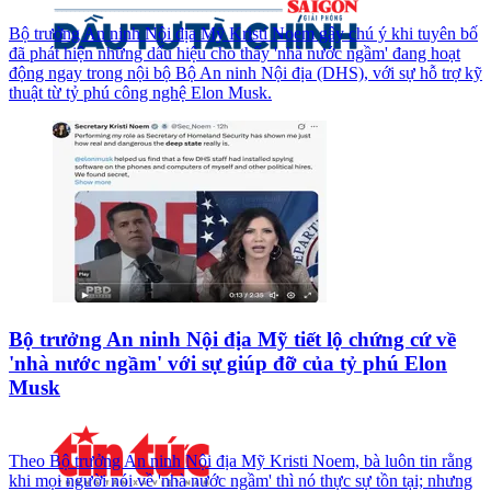
Bộ trưởng An ninh Nội địa Mỹ Kristi Noem gây chú ý khi tuyên bố
đã phát hiện những dấu hiệu cho thấy 'nhà nước ngầm' đang hoạt
động ngay trong nội bộ Bộ An ninh Nội địa (DHS), với sự hỗ trợ kỹ
thuật từ tỷ phú công nghệ Elon Musk.
Bộ trưởng An ninh Nội địa Mỹ tiết lộ chứng cứ về
'nhà nước ngầm' với sự giúp đỡ của tỷ phú Elon
Musk
Theo Bộ trưởng An ninh Nội địa Mỹ Kristi Noem, bà luôn tin rằng
khi mọi người nói về 'nhà nước ngầm' thì nó thực sự tồn tại; nhưng