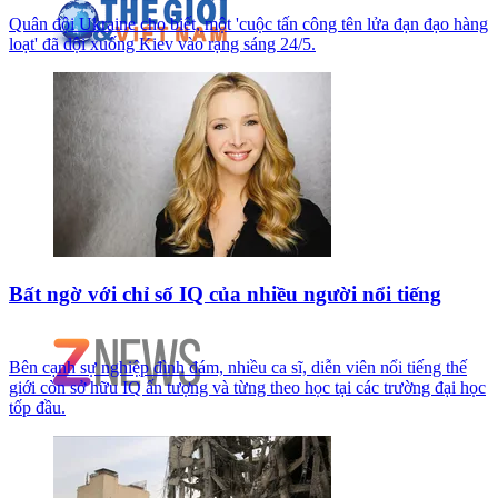
Quân đội Ukraine cho biết, một 'cuộc tấn công tên lửa đạn đạo hàng
loạt' đã dội xuống Kiev vào rạng sáng 24/5.
Bất ngờ với chỉ số IQ của nhiều người nổi tiếng
Bên cạnh sự nghiệp đình đám, nhiều ca sĩ, diễn viên nổi tiếng thế
giới còn sở hữu IQ ấn tượng và từng theo học tại các trường đại học
tốp đầu.