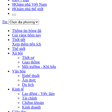
#Khám phá Việt Nam
#Khám phá thế giới
Tin
Thông tin bóng đá
Giá vàng hôm nay
Thời tiết
Xem thêm tiện ích
Thế giới
Xã hội
Thời sự
Giao thông
Môi trường - Khí hậu
Văn hóa
Nghệ thuật
Ẩm thực
Du lịch
Kinh tế
Lao động - Việc làm
Tài chính
Chứng khoán
Kinh doanh
Giáo dục