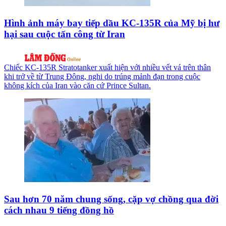
Hình ảnh máy bay tiếp dầu KC-135R của Mỹ bị hư
hại sau cuộc tấn công từ Iran
Chiếc KC-135R Stratotanker xuất hiện với nhiều vết vá trên thân
khi trở về từ Trung Đông, nghi do trúng mảnh đạn trong cuộc
không kích của Iran vào căn cứ Prince Sultan.
Sau hơn 70 năm chung sống, cặp vợ chồng qua đời
cách nhau 9 tiếng đồng hồ