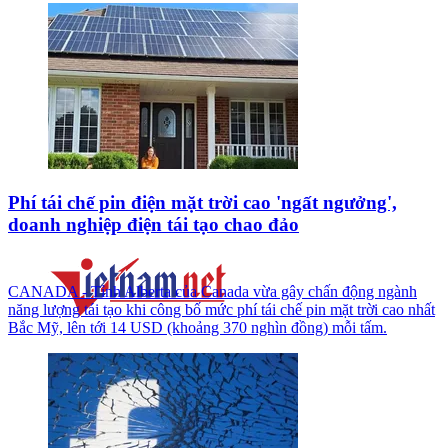
Phí tái chế pin điện mặt trời cao 'ngất ngưởng',
doanh nghiệp điện tái tạo chao đảo
CANADA - Tỉnh Alberta của Canada vừa gây chấn động ngành
năng lượng tái tạo khi công bố mức phí tái chế pin mặt trời cao nhất
Bắc Mỹ, lên tới 14 USD (khoảng 370 nghìn đồng) mỗi tấm.