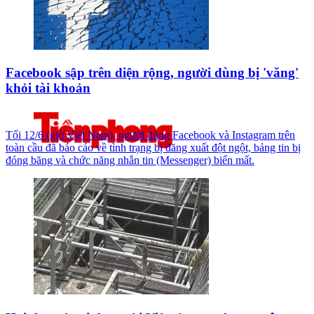
Facebook sập trên diện rộng, người dùng bị 'văng'
khỏi tài khoản
Tối 12/6 (giờ Việt Nam), người dùng Facebook và Instagram trên
toàn cầu đã báo cáo về tình trạng bị đăng xuất đột ngột, bảng tin bị
đóng băng và chức năng nhắn tin (Messenger) biến mất.