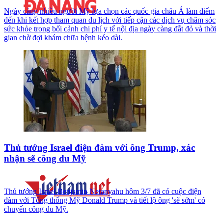
Ngày càng nhiều người Mỹ lựa chọn các quốc gia châu Á làm điểm
đến khi kết hợp tham quan du lịch với tiếp cận các dịch vụ chăm sóc
sức khỏe trong bối cảnh chi phí y tế nội địa ngày càng đắt đỏ và thời
gian chờ đợi khám chữa bệnh kéo dài.
Thủ tướng Israel điện đàm với ông Trump, xác
nhận sẽ công du Mỹ
Thủ tướng Israel Benjamin Netanyahu hôm 3/7 đã có cuộc điện
đàm với Tổng thống Mỹ Donald Trump và tiết lộ ông 'sẽ sớm' có
chuyến công du Mỹ.