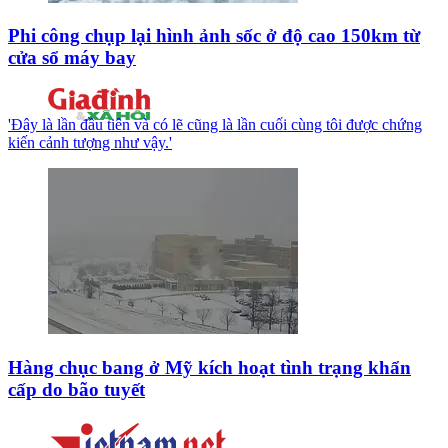
Phi công chụp lại hình ảnh sốc ở độ cao 150km từ
cửa sổ máy bay
'Đây là lần đầu tiên và có lẽ cũng là lần cuối cùng tôi được chứng
kiến cảnh tượng như vậy.'
Hàng chục bang ở Mỹ kích hoạt tình trạng khẩn
cấp do bão tuyết