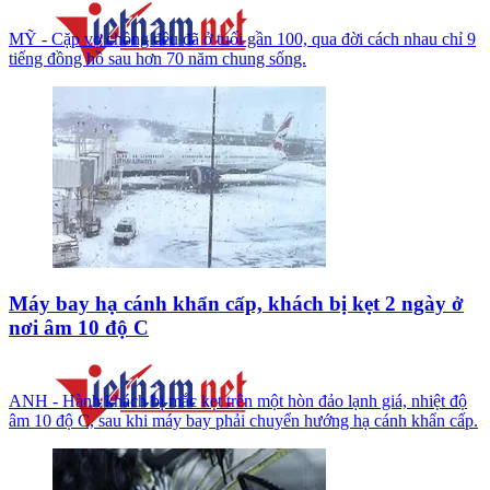
MỸ - Cặp vợ chồng đều đã ở tuổi gần 100, qua đời cách nhau chỉ 9
tiếng đồng hồ sau hơn 70 năm chung sống.
Máy bay hạ cánh khẩn cấp, khách bị kẹt 2 ngày ở
nơi âm 10 độ C
ANH - Hành khách bị mắc kẹt trên một hòn đảo lạnh giá, nhiệt độ
âm 10 độ C, sau khi máy bay phải chuyển hướng hạ cánh khẩn cấp.