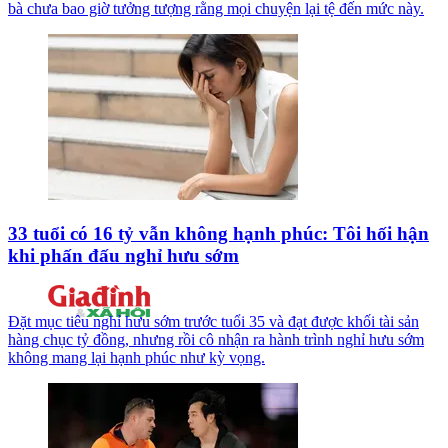
bà chưa bao giờ tưởng tượng rằng mọi chuyện lại tệ đến mức này.
33 tuổi có 16 tỷ vẫn không hạnh phúc: Tôi hối hận
khi phấn đấu nghỉ hưu sớm
Đặt mục tiêu nghỉ hưu sớm trước tuổi 35 và đạt được khối tài sản
hàng chục tỷ đồng, nhưng rồi cô nhận ra hành trình nghỉ hưu sớm
không mang lại hạnh phúc như kỳ vọng.