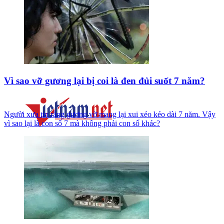
Vì sao vỡ gương lại bị coi là đen đủi suốt 7 năm?
Người xưa tin rằng gương vỡ mang lại xui xẻo kéo dài 7 năm. Vậy
vì sao lại là con số 7 mà không phải con số khác?