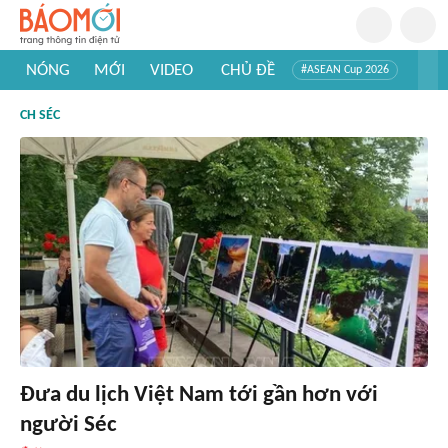
NÓNG
MỚI
VIDEO
CHỦ ĐỀ
#ASEAN Cup 2026
#Trí tuệ nhân tạo
#Mỹ - Iran
#Khám phá Việt Nam
CH SÉC
#Khám phá thế giới
Đưa du lịch Việt Nam tới gần hơn với
người Séc