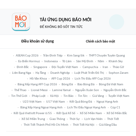
TẢI ỨNG DỤNG BÁO MỚI
ĐỂ KHÔNG BỎ SÓT TIN TỨC
Điều khoản sử dụng
Chính sách bảo mật
ASEAN Cup 2026
Trần Đình Tiệp
Kim Sang-Sik
THPT Chuyên Tuyên Quang
Eo Biển Hormuz
Indonesia
Tô Lâm
Sân Mỹ Đình
Năm
Khánh Sky
Đình Bắc
Singapore
Đội Tuyển Việt Nam
Campuchia
Iran
Tháo Gỡ
Liên Bang Nga
Hạ Tầng
Doanh Nghiệp
Luật Phát Triển Đô Thị
Sophon Zaram
Hồ Văn Khoa
AFF Cup 2026
Lịch Thi Đấu AFF Cup 2026
Bảng Xếp Hạng AFF Cup 2026
Bóng Đá
Báo Bóng Đá
Bóng Đá Việt Nam
Thể Thao
Lionel Messi
Lamine Yamal
Nguyễn Xuân Son
Nguyễn Đình Bắc
Tin Thế Giới
Pháp Luật
Xã Hội
Tin Bão
Tin Tức
Giá Vàng
Tuyển Việt Nam
U23 Việt Nam
U17 Việt Nam
Kết Quả Bóng Đá
Ngoại Hạng Anh
Bảng Xếp Hạng Ngoại Hạng Anh
Lịch Thi Đấu Ngoại Hạng Anh
Cúp C1
Kết Quả Vietlott Power 6/55
Kết Quả Xổ Số
Xổ Số Miền Nam
Xổ Số Miền Bắc
Xổ Số Miền Trung
Giao Thông
Thời Sự
Lịch Vạn Niên
Thời Tiết
Thời Tiết Thành Phố Hồ Chí Minh
Thời Tiết Hà Nội
Giá Xăng Dầu