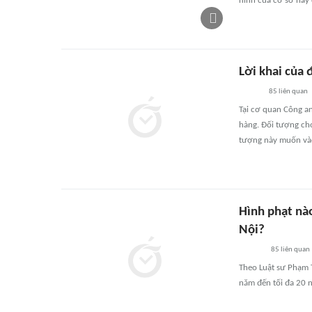
ninh của cơ sở này
Lời khai của
85
liên quan
Tại cơ quan Công a
hàng. Đối tượng cho 
tượng này muốn vào
Hình phạt nà
Nội?
85
liên quan
Theo Luật sư Phạm T
năm đến tối đa 20 