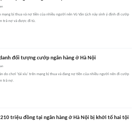
an
rên mạng bị thua và nợ tiền của nhiều người nên Vũ Văn Lịch nảy sinh ý định đi cướp
n trả nợ và được đi tù.
i danh đối tượng cướp ngân hàng ở Hà Nội
uan
ận do chơi 'tài xỉu' trên mạng bị thua và đang nợ tiền của nhiều người nên đi cướp
n trả nợ.
10 triệu đồng tại ngân hàng ở Hà Nội bị khởi tố hai tội