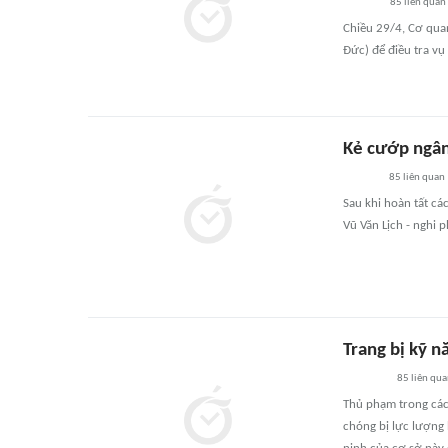
85
liên quan
Chiều 29/4, Cơ quan
Đức) để điều tra v
Kẻ cướp ngân 
85
liên quan
Sau khi hoàn tất cá
Vũ Văn Lịch - nghi 
Trang bị kỹ 
85
liên qu
Thủ phạm trong các
chóng bị lực lượng 