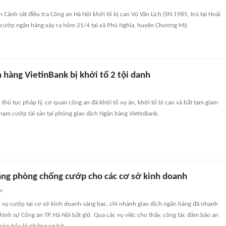
 Cảnh sát điều tra Công an Hà Nội khởi tố bị can Vũ Văn Lịch (SN 1985, trú tại Hoài
ụ cướp ngân hàng xảy ra hôm 21/4 tại xã Phú Nghĩa, huyện Chương Mỹ.
hàng VietinBank bị khởi tố 2 tội danh
c thủ tục pháp lý, cơ quan công an đã khởi tố vụ án, khởi tố bị can và bắt tạm giam
phạm cướp tài sản tại phòng giao dịch Ngân hàng VietinBank.
năng phòng chống cướp cho các cơ sở kinh doanh
an
 vụ cướp tại cơ sở kinh doanh vàng bạc, chi nhánh giao dịch ngân hàng đã nhanh
hình sự Công an TP. Hà Nội bắt giữ. Qua các vụ việc cho thấy, công tác đảm bảo an