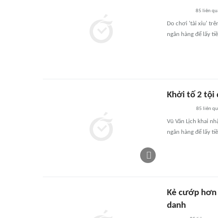
85
liên qu
Do chơi 'tài xỉu' t
ngân hàng để lấy tiề
Khởi tố 2 tộ
85
liên q
Vũ Văn Lịch khai nh
ngân hàng để lấy tiề
Kẻ cướp hơn 2
danh