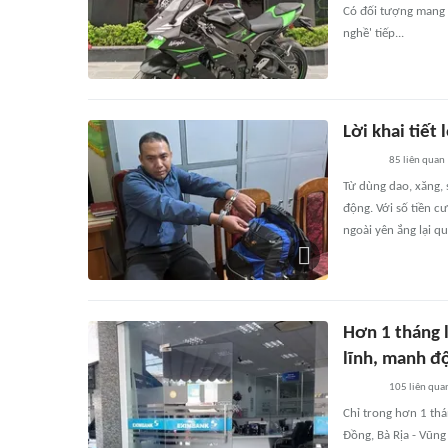
Có đối tượng mang m
nghề' tiếp...
Lời khai tiết
85
liên quan
Từ dùng dao, xăng,
động. Với số tiền 
ngoài yên ắng lại qu
Hơn 1 tháng l
lĩnh, manh đ
105
liên qua
Chỉ trong hơn 1 thá
Đồng, Bà Rịa - Vũng