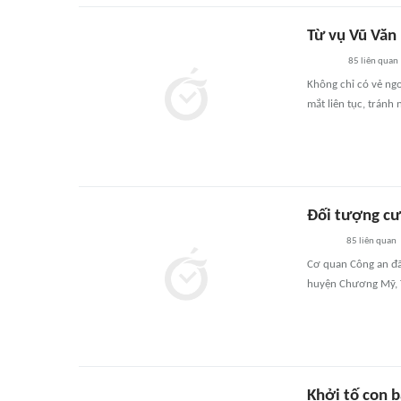
Từ vụ Vũ Văn
85
liên quan
Không chỉ có vẻ ngo
mắt liên tục, tránh
Đối tượng cư
85
liên quan
Cơ quan Công an đã 
huyện Chương Mỹ, 
Khởi tố con 