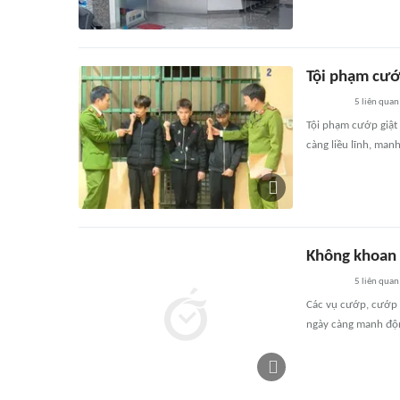
Tội phạm cướp
5
liên quan
Tội phạm cướp giật 
càng liều lĩnh, man
Không khoan 
5
liên quan
Các vụ cướp, cướp g
ngày càng manh động