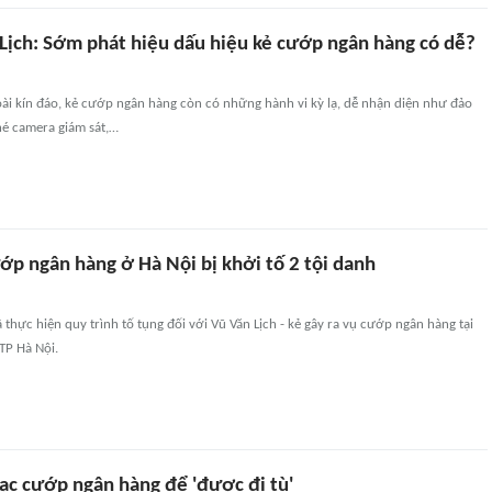
 Lịch: Sớm phát hiệu dấu hiệu kẻ cướp ngân hàng có dễ?
ài kín đáo, kẻ cướp ngân hàng còn có những hành vi kỳ lạ, dễ nhận diện như đảo
 né camera giám sát,…
ớp ngân hàng ở Hà Nội bị khởi tố 2 tội danh
thực hiện quy trình tố tụng đối với Vũ Văn Lịch - kẻ gây ra vụ cướp ngân hàng tại
TP Hà Nội.
bạc cướp ngân hàng để 'được đi tù'