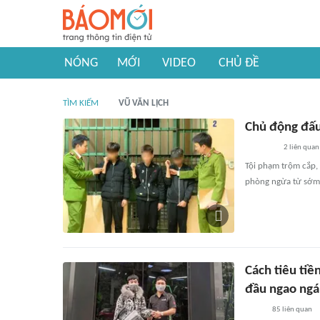
NÓNG
MỚI
VIDEO
CHỦ ĐỀ
TÌM KIẾM
VŨ VĂN LỊCH
Chủ động đấu
2
liên quan
Tội phạm trộm cắp, 
phòng ngừa từ sớm
Cách tiêu tiề
đầu ngao ngán
85
liên quan