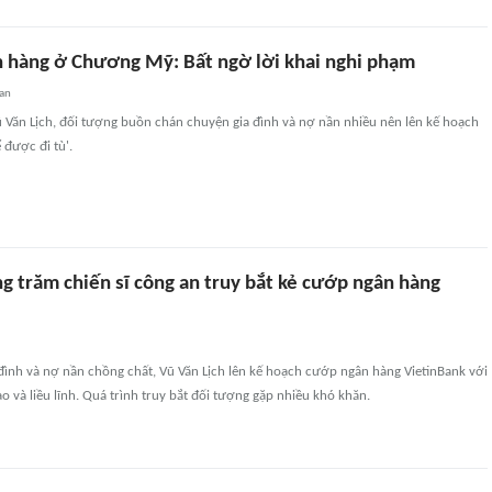
 hàng ở Chương Mỹ: Bất ngờ lời khai nghi phạm
uan
ũ Văn Lịch, đối tượng buồn chán chuyện gia đình và nợ nần nhiều nên lên kế hoạch
được đi tù'.
g trăm chiến sĩ công an truy bắt kẻ cướp ngân hàng
đình và nợ nần chồng chất, Vũ Văn Lịch lên kế hoạch cướp ngân hàng VietinBank với
 và liều lĩnh. Quá trình truy bắt đối tượng gặp nhiều khó khăn.