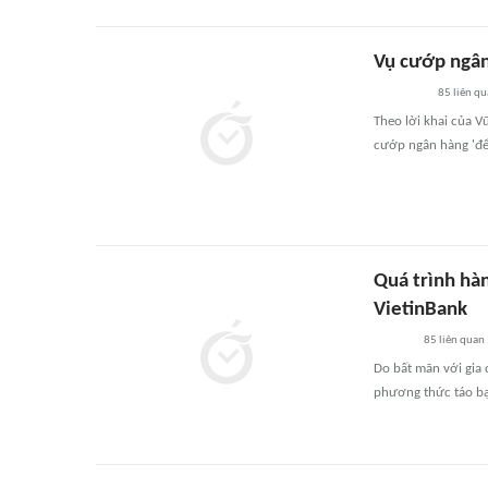
Vụ cướp ngân
85
liên q
Theo lời khai của V
cướp ngân hàng 'để 
Quá trình hàn
VietinBank
85
liên quan
Do bất mãn với gia 
phương thức táo bạo