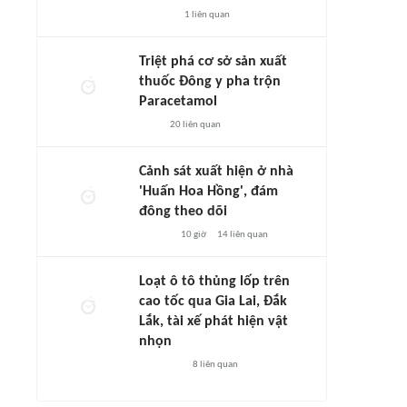
1
liên quan
Triệt phá cơ sở sản xuất
thuốc Đông y pha trộn
Paracetamol
20
liên quan
Cảnh sát xuất hiện ở nhà
'Huấn Hoa Hồng', đám
đông theo dõi
10 giờ
14
liên quan
Loạt ô tô thủng lốp trên
cao tốc qua Gia Lai, Đắk
Lắk, tài xế phát hiện vật
nhọn
8
liên quan