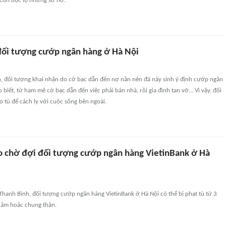
 còn bộc lộ những sơ hở.
 đối tượng cướp ngân hàng ở Hà Nội
n, đối tượng khai nhận do cờ bạc dẫn đến nợ nần nên đã nảy sinh ý định cướp ngân
biết, từ ham mê cờ bạc dẫn đến việc phải bán nhà, rồi gia đình tan vỡ... Vì vậy, đối
 tù để cách ly với cuộc sống bên ngoài.
o chờ đợi đối tượng cướp ngân hàng VietinBank ở Hà
hanh Bình, đối tượng cướp ngân hàng VietinBank ở Hà Nội có thể bị phạt tù từ 3
năm hoặc chung thân.