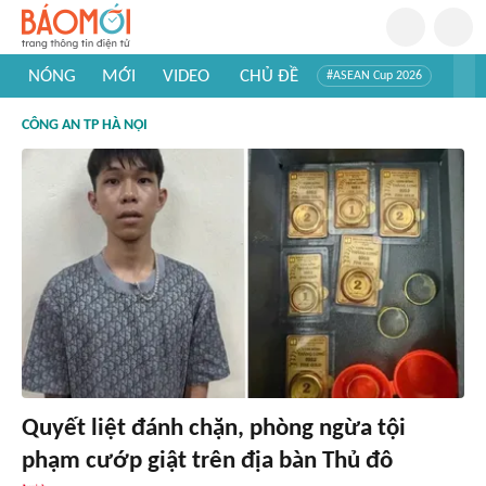
NÓNG
MỚI
VIDEO
CHỦ ĐỀ
#ASEAN Cup 2026
#Tuyển sinh đại học 2026
#Trí tuệ nhân tạo
#Mỹ - Iran
CÔNG AN TP HÀ NỘI
#Khám phá Việt Nam
#Khám phá thế giới
Quyết liệt đánh chặn, phòng ngừa tội
phạm cướp giật trên địa bàn Thủ đô