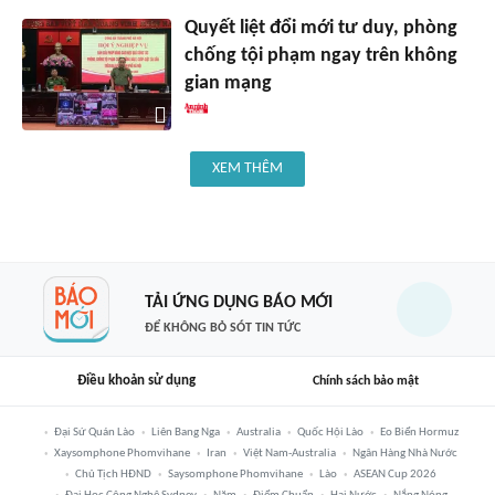
Quyết liệt đổi mới tư duy, phòng
chống tội phạm ngay trên không
gian mạng
XEM THÊM
TẢI ỨNG DỤNG BÁO MỚI
ĐỂ KHÔNG BỎ SÓT TIN TỨC
Điều khoản sử dụng
Chính sách bảo mật
Đại Sứ Quán Lào
Liên Bang Nga
Australia
Quốc Hội Lào
Eo Biển Hormuz
Xaysomphone Phomvihane
Iran
Việt Nam-Australia
Ngân Hàng Nhà Nước
Chủ Tịch HĐND
Saysomphone Phomvihane
Lào
ASEAN Cup 2026