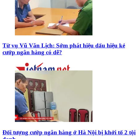
Từ vụ Vũ Văn Lịch: Sớm phát hiệu dấu hiệu kẻ
cướp ngân hàng có dễ?
Đối tượng cướp ngân hàng ở Hà Nội bị khởi tố 2 tội