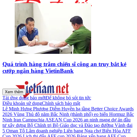
Quá trình hàng trăm chiến sĩ công an truy bắt kẻ
cướp ngân hàng VietinBank
Xem thêm
Tải ứng dụng báo mới
Để không bỏ sót tin tức
Điều khoản sử dụng
Chính sách bảo mật
Lê Minh Hưng
Phương Diễm Huyền
hạ tầng
Better Choice Awards
2026
Vùng Thủ đô
năm
Bắc Ninh (thành phố)
eo biển Hormuz
Bắc
Ninh
Iran
Campuchia
ASEAN Cup 2026
an ninh mạng
dự án đầu
tư xây dựng
Bộ Chính trị
Bộ Giáo dục và Đào tạo
đường Vành đai
5
Oman
Tô Lâm
doanh nghiệp
Liên bang Nga
chợ Biên Hòa
AFF
Cup 2026
Lịch thi đấu AFF cup 2026
Bảng xếp hạng AFF Cup