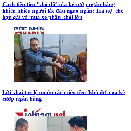
Cách tiêu tiền 'khó đỡ' của kẻ cướp ngân hàng
khiến nhiều người lắc đầu ngao ngán: Trả nợ, cho
bạn gái và mua xe phân khối lớn
Lời khai tiết lộ muôn cách tiêu tiền 'khó đỡ' của kẻ
cướp ngân hàng