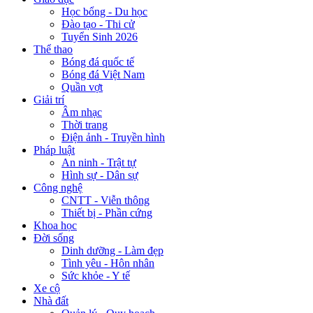
Học bổng - Du học
Đào tạo - Thi cử
Tuyển Sinh 2026
Thể thao
Bóng đá quốc tế
Bóng đá Việt Nam
Quần vợt
Giải trí
Âm nhạc
Thời trang
Điện ảnh - Truyền hình
Pháp luật
An ninh - Trật tự
Hình sự - Dân sự
Công nghệ
CNTT - Viễn thông
Thiết bị - Phần cứng
Khoa học
Đời sống
Dinh dưỡng - Làm đẹp
Tình yêu - Hôn nhân
Sức khỏe - Y tế
Xe cộ
Nhà đất