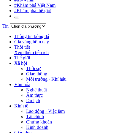
#Khám phá Việt Nam
#Khám phá thế giới
Tin
Thông tin bóng đá
Giá vàng hôm nay
Thời tiết
Xem thêm tiện ích
Thế giới
Xã hội
Thời sự
Giao thông
Môi trường - Khí hậu
Văn hóa
Nghệ thuật
Ẩm thực
Du lịch
Kinh tế
Lao động - Việc làm
Tài chính
Chứng khoán
Kinh doanh
Giáo dục