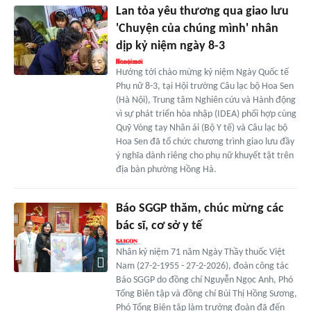
Lan tỏa yêu thương qua giao lưu
'Chuyện của chúng mình' nhân
dịp kỷ niệm ngày 8-3
Hướng tới chào mừng kỷ niệm Ngày Quốc tế
Phụ nữ 8-3, tại Hội trường Câu lạc bộ Hoa Sen
(Hà Nội), Trung tâm Nghiên cứu và Hành động
vì sự phát triển hòa nhập (IDEA) phối hợp cùng
Quỹ Vòng tay Nhân ái (Bộ Y tế) và Câu lạc bộ
Hoa Sen đã tổ chức chương trình giao lưu đầy
ý nghĩa dành riêng cho phụ nữ khuyết tật trên
địa bàn phường Hồng Hà.
Báo SGGP thăm, chúc mừng các
bác sĩ, cơ sở y tế
Nhân kỷ niệm 71 năm Ngày Thầy thuốc Việt
Nam (27-2-1955 - 27-2-2026), đoàn công tác
Báo SGGP do đồng chí Nguyễn Ngọc Anh, Phó
Tổng Biên tập và đồng chí Bùi Thị Hồng Sương,
Phó Tổng Biên tập làm trưởng đoàn đã đến