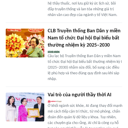
hệ thầy thuốc, nơi lưu giữ ký ức lịch sử, bồi
đắp truyền thống và lan tỏa những giá trị
nhân văn cao đẹp của ngành y tế Việt Nam.
CLB Truyền thống Ban Dân y miền
Nam tổ chức Đại hội Đại biểu bất
thường nhiệm kỳ 2025–2030
Câu lạc bộ Truyền thống Ban Dân y miền Nam
tổ chức Đại hội Đại biểu bất thường nhiệm kỳ I
(2025–2030) nhằm sửa đổi, bổ sung các điều
lệ phù hợp và theo đúng quy định sau khi sáp
nhập.
Vai trò của người thầy thời AI
Ở khối ngành sức khỏe, AI đang thay đổi mạnh
mẽ cách tiếp cận tri thức, từ mô phỏng, chẩn
đoán đến quản lý dữ liệu y khoa. Tuy nhiên,
các chuyên gia cho rằng, AI chỉ là công cụ hỗ