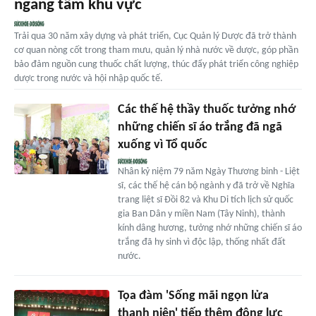
ngang tầm khu vực
Trải qua 30 năm xây dựng và phát triển, Cục Quản lý Dược đã trở thành
cơ quan nòng cốt trong tham mưu, quản lý nhà nước về dược, góp phần
bảo đảm nguồn cung thuốc chất lượng, thúc đẩy phát triển công nghiệp
dược trong nước và hội nhập quốc tế.
Các thế hệ thầy thuốc tưởng nhớ
những chiến sĩ áo trắng đã ngã
xuống vì Tổ quốc
Nhân kỷ niệm 79 năm Ngày Thương binh - Liệt
sĩ, các thế hệ cán bộ ngành y đã trở về Nghĩa
trang liệt sĩ Đồi 82 và Khu Di tích lịch sử quốc
gia Ban Dân y miền Nam (Tây Ninh), thành
kính dâng hương, tưởng nhớ những chiến sĩ áo
trắng đã hy sinh vì độc lập, thống nhất đất
nước.
Tọa đàm 'Sống mãi ngọn lửa
thanh niên' tiếp thêm động lực