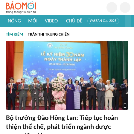
NÓNG
MỚI
VIDEO
CHỦ ĐỀ
#ASEAN Cup 2026
#Trí tuệ nhân tạo
#Mỹ - Iran
#Khám phá Việt Nam
TÌM KIẾM
TRẦN THỊ TRUNG CHIẾN
#Khám phá thế giới
Bộ trưởng Đào Hồng Lan: Tiếp tục hoàn
thiện thể chế, phát triển ngành dược