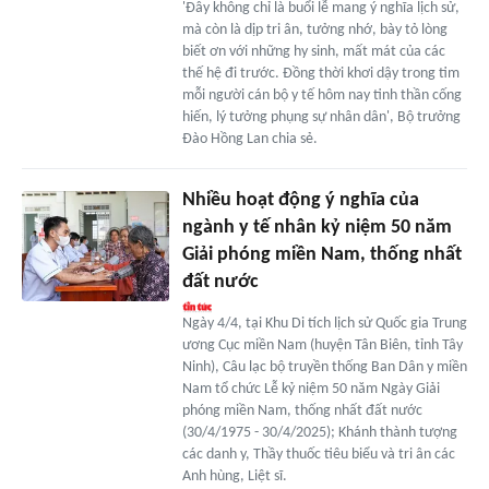
'Đây không chỉ là buổi lễ mang ý nghĩa lịch sử,
mà còn là dịp tri ân, tưởng nhớ, bày tỏ lòng
biết ơn với những hy sinh, mất mát của các
thế hệ đi trước. Đồng thời khơi dậy trong tim
mỗi người cán bộ y tế hôm nay tinh thần cống
hiến, lý tưởng phụng sự nhân dân', Bộ trưởng
Đào Hồng Lan chia sẻ.
Nhiều hoạt động ý nghĩa của
ngành y tế nhân kỷ niệm 50 năm
Giải phóng miền Nam, thống nhất
đất nước
Ngày 4/4, tại Khu Di tích lịch sử Quốc gia Trung
ương Cục miền Nam (huyện Tân Biên, tỉnh Tây
Ninh), Câu lạc bộ truyền thống Ban Dân y miền
Nam tổ chức Lễ kỷ niệm 50 năm Ngày Giải
phóng miền Nam, thống nhất đất nước
(30/4/1975 - 30/4/2025); Khánh thành tượng
các danh y, Thầy thuốc tiêu biểu và tri ân các
Anh hùng, Liệt sĩ.