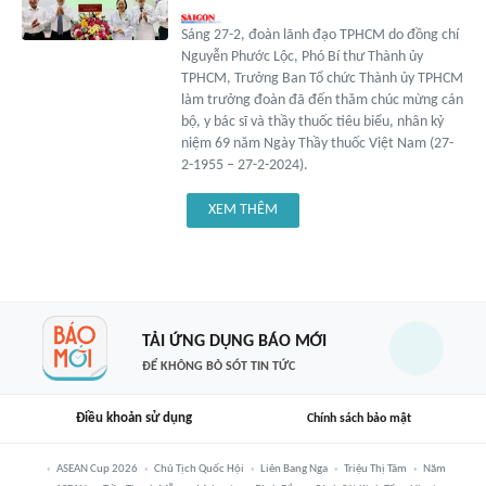
Sáng 27-2, đoàn lãnh đạo TPHCM do đồng chí
Nguyễn Phước Lộc, Phó Bí thư Thành ủy
TPHCM, Trưởng Ban Tổ chức Thành ủy TPHCM
làm trưởng đoàn đã đến thăm chúc mừng cán
bộ, y bác sĩ và thầy thuốc tiêu biểu, nhân kỷ
niệm 69 năm Ngày Thầy thuốc Việt Nam (27-
2-1955 – 27-2-2024).
XEM THÊM
TẢI ỨNG DỤNG BÁO MỚI
ĐỂ KHÔNG BỎ SÓT TIN TỨC
Điều khoản sử dụng
Chính sách bảo mật
ASEAN Cup 2026
Chủ Tịch Quốc Hội
Liên Bang Nga
Triệu Thị Tâm
Năm