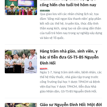
cống hiến cho tuổi trẻ hôm nay
Qua giao lưu với các nhân chứng lịch sử, tọa
đàm 'Sống mãi ngọn lửa thanh niên' góp phần
kết nối các thế hệ, truyền lửa, thúc đẩy tinh
thần xung kích, sáng tạo và sẵn sàng dấn thân
của tuổi trẻ hôm nay trong sự nghiệp xây dựng
và bảo vệ Tổ quốc.
Hàng trăm nhà giáo, sinh viên, y
bác sĩ tiễn đưa GS-TS-BS Nguyễn
Đình Hối
Ngày 1-7, hàng trăm sinh viên, bệnh nhân, các
thế hệ thầy thuốc, nhà giáo tập trung trước
cổng Trường Đại học Y dược TPHCM và Bệnh
viện Đại học Y dược TPHCM, tiễn đưa Nhà
giáo Nhân dân, GS-TS-BS Nguyễn Đình Hối.
Giáo sư Nguyễn Đình Hối: Một đời