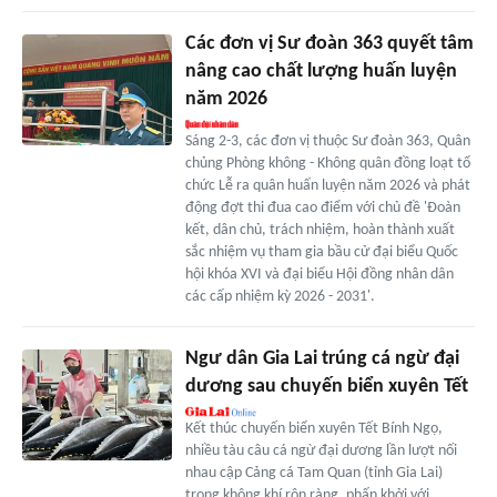
Các đơn vị Sư đoàn 363 quyết tâm
nâng cao chất lượng huấn luyện
năm 2026
Sáng 2-3, các đơn vị thuộc Sư đoàn 363, Quân
chủng Phòng không - Không quân đồng loạt tổ
chức Lễ ra quân huấn luyện năm 2026 và phát
động đợt thi đua cao điểm với chủ đề 'Đoàn
kết, dân chủ, trách nhiệm, hoàn thành xuất
sắc nhiệm vụ tham gia bầu cử đại biểu Quốc
hội khóa XVI và đại biểu Hội đồng nhân dân
các cấp nhiệm kỳ 2026 - 2031'.
Ngư dân Gia Lai trúng cá ngừ đại
dương sau chuyến biển xuyên Tết
Kết thúc chuyến biển xuyên Tết Bính Ngọ,
nhiều tàu câu cá ngừ đại dương lần lượt nối
nhau cập Cảng cá Tam Quan (tỉnh Gia Lai)
trong không khí rộn ràng, phấn khởi với