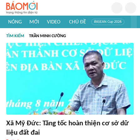
NÓNG
MỚI
VIDEO
CHỦ ĐỀ
#ASEAN Cup 2026
#Trí tuệ nhân tạo
#Mỹ - Iran
#Khám phá Việt Nam
TÌM KIẾM
TRẦN MINH CƯỜNG
#Khám phá thế giới
Xã Mỹ Đức: Tăng tốc hoàn thiện cơ sở dữ
liệu đất đai