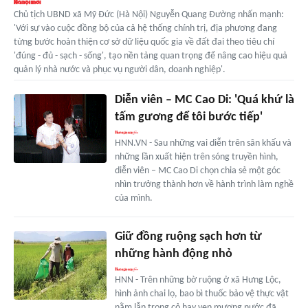
Chủ tịch UBND xã Mỹ Đức (Hà Nội) Nguyễn Quang Đường nhấn mạnh:
'Với sự vào cuộc đồng bộ của cả hệ thống chính trị, địa phương đang
từng bước hoàn thiện cơ sở dữ liệu quốc gia về đất đai theo tiêu chí
'đúng - đủ - sạch - sống', tạo nền tảng quan trọng để nâng cao hiệu quả
quản lý nhà nước và phục vụ người dân, doanh nghiệp'.
Diễn viên – MC Cao Di: 'Quá khứ là
tấm gương để tôi bước tiếp'
HNN.VN - Sau những vai diễn trên sân khấu và
những lần xuất hiện trên sóng truyền hình,
diễn viên – MC Cao Di chọn chia sẻ một góc
nhìn trưởng thành hơn về hành trình làm nghề
của mình.
Giữ đồng ruộng sạch hơn từ
những hành động nhỏ
HNN - Trên những bờ ruộng ở xã Hưng Lộc,
hình ảnh chai lọ, bao bì thuốc bảo vệ thực vật
nằm lẫn trong cỏ hay ven mương nước đã