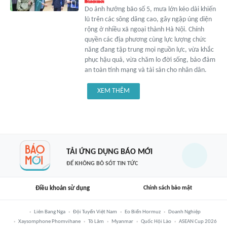
Do ảnh hưởng bão số 5, mưa lớn kéo dài khiến
lũ trên các sông dâng cao, gây ngập úng diện
rộng ở nhiều xã ngoại thành Hà Nội. Chính
quyền các địa phương cùng lực lượng chức
năng đang tập trung mọi nguồn lực, vừa khắc
phục hậu quả, vừa chăm lo đời sống, bảo đảm
an toàn tính mạng và tài sản cho nhân dân.
XEM THÊM
TẢI ỨNG DỤNG BÁO MỚI
ĐỂ KHÔNG BỎ SÓT TIN TỨC
Điều khoản sử dụng
Chính sách bảo mật
Liên Bang Nga
Đội Tuyển Việt Nam
Eo Biển Hormuz
Doanh Nghiệp
Xaysomphone Phomvihane
Tô Lâm
Myanmar
Quốc Hội Lào
ASEAN Cup 2026