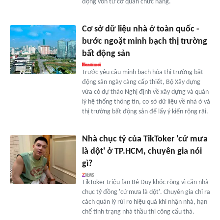
động vốn từ cơ quan chức năng.
Cơ sở dữ liệu nhà ở toàn quốc -
bước ngoặt minh bạch thị trường
bất động sản
Trước yêu cầu minh bạch hóa thị trường bất
động sản ngày càng cấp thiết, Bộ Xây dựng
vừa có dự thảo Nghị định về xây dựng và quản
lý hệ thống thông tin, cơ sở dữ liệu về nhà ở và
thị trường bất động sản để lấy ý kiến rộng rãi.
Nhà chục tỷ của TikToker 'cứ mưa
là dột' ở TP.HCM, chuyên gia nói
gì?
TikToker triệu fan Bé Duy khóc ròng vì căn nhà
chục tỷ đồng 'cứ mưa là dột'. Chuyên gia chỉ ra
cách quản lý rủi ro hiệu quả khi nhận nhà, hạn
chế tình trạng nhà thầu thi công cẩu thả.