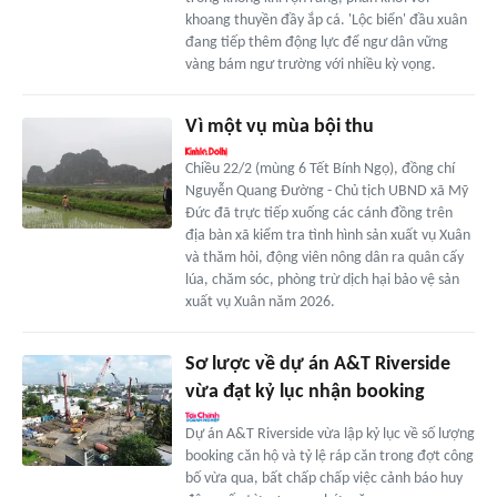
khoang thuyền đầy ắp cá. 'Lộc biển' đầu xuân
đang tiếp thêm động lực để ngư dân vững
vàng bám ngư trường với nhiều kỳ vọng.
Vì một vụ mùa bội thu
Chiều 22/2 (mùng 6 Tết Bính Ngọ), đồng chí
Nguyễn Quang Đường - Chủ tịch UBND xã Mỹ
Đức đã trực tiếp xuống các cánh đồng trên
địa bàn xã kiểm tra tình hình sản xuất vụ Xuân
và thăm hỏi, động viên nông dân ra quân cấy
lúa, chăm sóc, phòng trừ dịch hại bảo vệ sản
xuất vụ Xuân năm 2026.
Sơ lược về dự án A&T Riverside
vừa đạt kỷ lục nhận booking
Dự án A&T Riverside vừa lập kỷ lục về số lượng
booking căn hộ và tỷ lệ ráp căn trong đợt công
bố vừa qua, bất chấp chấp việc cảnh báo huy