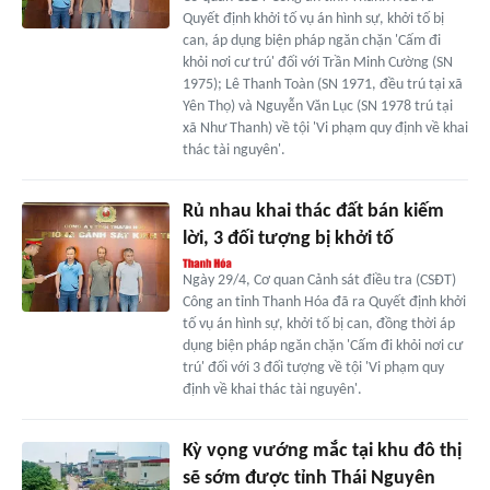
Quyết định khởi tố vụ án hình sự, khởi tố bị
can, áp dụng biện pháp ngăn chặn 'Cấm đi
khỏi nơi cư trú' đối với Trần Minh Cường (SN
1975); Lê Thanh Toàn (SN 1971, đều trú tại xã
Yên Thọ) và Nguyễn Văn Lục (SN 1978 trú tại
xã Như Thanh) về tội 'Vi phạm quy định về khai
thác tài nguyên'.
Rủ nhau khai thác đất bán kiếm
lời, 3 đối tượng bị khởi tố
Ngày 29/4, Cơ quan Cảnh sát điều tra (CSĐT)
Công an tỉnh Thanh Hóa đã ra Quyết định khởi
tố vụ án hình sự, khởi tố bị can, đồng thời áp
dụng biện pháp ngăn chặn 'Cấm đi khỏi nơi cư
trú' đối với 3 đối tượng về tội 'Vi phạm quy
định về khai thác tài nguyên'.
Kỳ vọng vướng mắc tại khu đô thị
sẽ sớm được tỉnh Thái Nguyên